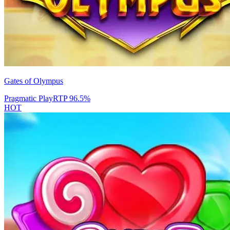
Gates of Olympus
Pragmatic Play
RTP
96.5
%
HOT