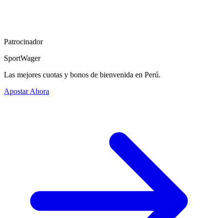
Patrocinador
SportWager
Las mejores cuotas y bonos de bienvenida en Perú.
Apostar Ahora