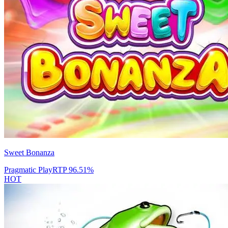
Sweet Bonanza
Pragmatic Play
RTP
96.51
%
HOT