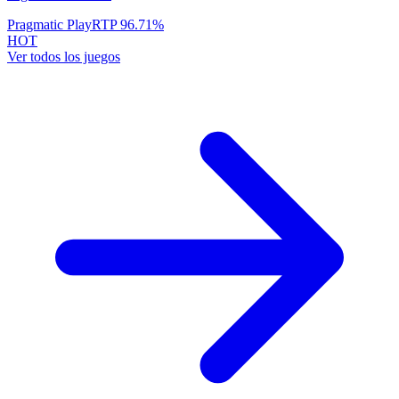
Pragmatic Play
RTP
96.71
%
HOT
Ver todos los juegos