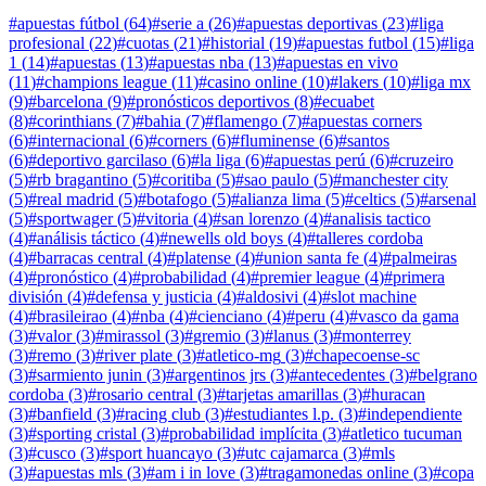
#
apuestas fútbol
(
64
)
#
serie a
(
26
)
#
apuestas deportivas
(
23
)
#
liga
profesional
(
22
)
#
cuotas
(
21
)
#
historial
(
19
)
#
apuestas futbol
(
15
)
#
liga
1
(
14
)
#
apuestas
(
13
)
#
apuestas nba
(
13
)
#
apuestas en vivo
(
11
)
#
champions league
(
11
)
#
casino online
(
10
)
#
lakers
(
10
)
#
liga mx
(
9
)
#
barcelona
(
9
)
#
pronósticos deportivos
(
8
)
#
ecuabet
(
8
)
#
corinthians
(
7
)
#
bahia
(
7
)
#
flamengo
(
7
)
#
apuestas corners
(
6
)
#
internacional
(
6
)
#
corners
(
6
)
#
fluminense
(
6
)
#
santos
(
6
)
#
deportivo garcilaso
(
6
)
#
la liga
(
6
)
#
apuestas perú
(
6
)
#
cruzeiro
(
5
)
#
rb bragantino
(
5
)
#
coritiba
(
5
)
#
sao paulo
(
5
)
#
manchester city
(
5
)
#
real madrid
(
5
)
#
botafogo
(
5
)
#
alianza lima
(
5
)
#
celtics
(
5
)
#
arsenal
(
5
)
#
sportwager
(
5
)
#
vitoria
(
4
)
#
san lorenzo
(
4
)
#
analisis tactico
(
4
)
#
análisis táctico
(
4
)
#
newells old boys
(
4
)
#
talleres cordoba
(
4
)
#
barracas central
(
4
)
#
platense
(
4
)
#
union santa fe
(
4
)
#
palmeiras
(
4
)
#
pronóstico
(
4
)
#
probabilidad
(
4
)
#
premier league
(
4
)
#
primera
división
(
4
)
#
defensa y justicia
(
4
)
#
aldosivi
(
4
)
#
slot machine
(
4
)
#
brasileirao
(
4
)
#
nba
(
4
)
#
cienciano
(
4
)
#
peru
(
4
)
#
vasco da gama
(
3
)
#
valor
(
3
)
#
mirassol
(
3
)
#
gremio
(
3
)
#
lanus
(
3
)
#
monterrey
(
3
)
#
remo
(
3
)
#
river plate
(
3
)
#
atletico-mg
(
3
)
#
chapecoense-sc
(
3
)
#
sarmiento junin
(
3
)
#
argentinos jrs
(
3
)
#
antecedentes
(
3
)
#
belgrano
cordoba
(
3
)
#
rosario central
(
3
)
#
tarjetas amarillas
(
3
)
#
huracan
(
3
)
#
banfield
(
3
)
#
racing club
(
3
)
#
estudiantes l.p.
(
3
)
#
independiente
(
3
)
#
sporting cristal
(
3
)
#
probabilidad implícita
(
3
)
#
atletico tucuman
(
3
)
#
cusco
(
3
)
#
sport huancayo
(
3
)
#
utc cajamarca
(
3
)
#
mls
(
3
)
#
apuestas mls
(
3
)
#
am i in love
(
3
)
#
tragamonedas online
(
3
)
#
copa