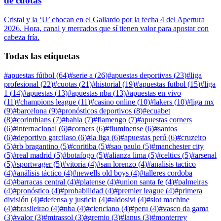
de cuotas
Cristal y la ‘U’ chocan en el Gallardo por la fecha 4 del Apertura
2026. Hora, canal y mercados que sí tienen valor para apostar con
cabeza fría.
Todas las etiquetas
#
apuestas fútbol
(
64
)
#
serie a
(
26
)
#
apuestas deportivas
(
23
)
#
liga
profesional
(
22
)
#
cuotas
(
21
)
#
historial
(
19
)
#
apuestas futbol
(
15
)
#
liga
1
(
14
)
#
apuestas
(
13
)
#
apuestas nba
(
13
)
#
apuestas en vivo
(
11
)
#
champions league
(
11
)
#
casino online
(
10
)
#
lakers
(
10
)
#
liga mx
(
9
)
#
barcelona
(
9
)
#
pronósticos deportivos
(
8
)
#
ecuabet
(
8
)
#
corinthians
(
7
)
#
bahia
(
7
)
#
flamengo
(
7
)
#
apuestas corners
(
6
)
#
internacional
(
6
)
#
corners
(
6
)
#
fluminense
(
6
)
#
santos
(
6
)
#
deportivo garcilaso
(
6
)
#
la liga
(
6
)
#
apuestas perú
(
6
)
#
cruzeiro
(
5
)
#
rb bragantino
(
5
)
#
coritiba
(
5
)
#
sao paulo
(
5
)
#
manchester city
(
5
)
#
real madrid
(
5
)
#
botafogo
(
5
)
#
alianza lima
(
5
)
#
celtics
(
5
)
#
arsenal
(
5
)
#
sportwager
(
5
)
#
vitoria
(
4
)
#
san lorenzo
(
4
)
#
analisis tactico
(
4
)
#
análisis táctico
(
4
)
#
newells old boys
(
4
)
#
talleres cordoba
(
4
)
#
barracas central
(
4
)
#
platense
(
4
)
#
union santa fe
(
4
)
#
palmeiras
(
4
)
#
pronóstico
(
4
)
#
probabilidad
(
4
)
#
premier league
(
4
)
#
primera
división
(
4
)
#
defensa y justicia
(
4
)
#
aldosivi
(
4
)
#
slot machine
(
4
)
#
brasileirao
(
4
)
#
nba
(
4
)
#
cienciano
(
4
)
#
peru
(
4
)
#
vasco da gama
(
3
)
#
valor
(
3
)
#
mirassol
(
3
)
#
gremio
(
3
)
#
lanus
(
3
)
#
monterrey