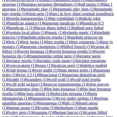
apuestas
(
1
)
#
equipos peruanos libertadores
(
1
)
#
adt tarma
(
1
)
#
liga 1
apuestas
(
1
)
#
pragmatic play
(
1
)
#
pragmatic play slots
(
1
)
#
pragmatic
play reseña
(
1
)
#
slots peru
(
1
)
#
am i in love shine original soundtrack
(
1
)
#
reseña tragamonedas
(
1
)
#
rtp volatilidad
(
1
)
#
nikola jokic
(
1
)
#
handicap asiatico
(
1
)
#
apuestas handicap
(
1
)
#
handicap 0.5
(
1
)
#
handicap -1
(
1
)
#
factor altura futbol
(
1
)
#
altitud peru futbol
(
1
)
#
ventaja local altura
(
1
)
#
magic
(
1
)
#
orlando magic
(
1
)
#
starlight
princess
(
1
)
#
starlight princess reseña
(
1
)
#
starlight princess rtp
(
1
)
#
jetx
(
1
)
#
jetx juego
(
1
)
#
jetx reseña
(
1
)
#
jetx estrategia
(
1
)
#
psg vs
monaco
(
1
)
#
apuestas champions
(
1
)
#
fútbol francés
(
1
)
#
cuotas de
fútbol
(
1
)
#
sweet bonanza
(
1
)
#
sweet bonanza reseña
(
1
)
#
sweet
bonanza rtp
(
1
)
#
tragamonedas online peru
(
1
)
#
aviator juego
(
1
)
#
aviator reseña
(
1
)
#
aviator crash game
(
1
)
#
aviator estrategia
(
1
)
#
convocatoria
(
1
)
#
onpe
(
1
)
#
noticias perú
(
1
)
#
atletico madrid
(
1
)
#
club brujas
(
1
)
#
over under
(
1
)
#
mas menos goles
(
1
)
#
apuestas
goles
(
1
)
#
over 2.5
(
1
)
#
binacional
(
1
)
#
apuestas deportivas perú
(
1
)
#
seattle
(
1
)
#
sounders
(
1
)
#
wolf gold
(
1
)
#
wolf gold reseña
(
1
)
#
wolf gold jackpot
(
1
)
#
nuevas tragamonedas
(
1
)
#
slots nuevos
(
1
)
#
lanzamientos slots
(
1
)
#
big bass bonanza
(
1
)
#
big bass bonanza
reseña
(
1
)
#
big bass splash
(
1
)
#
seleccion peruana
(
1
)
#
peru
eliminatorias
(
1
)
#
blanquirroja
(
1
)
#
over under tarjetas
(
1
)
#
tarjetas
amarillas apuestas
(
1
)
#
moquegua
(
1
)
#
lafc
(
1
)
#
lionel messi
(
1
)
#
pumas unam
(
1
)
#
levante
(
1
)
#
tottenham
(
1
)
#
san martin
(
1
)
#
voley peru
(
1
)
#
osasuna
(
1
)
#
hernan barcos
(
1
)
#
cuotas fútbol