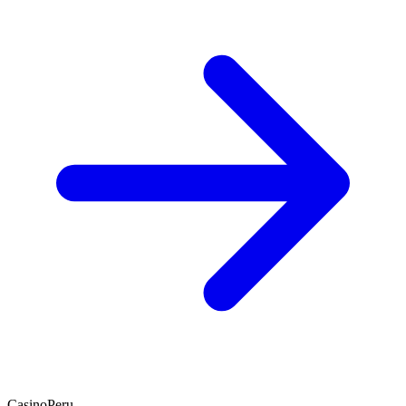
CasinoPeru