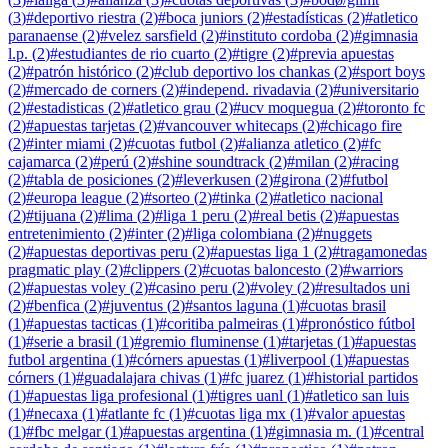
(
3
)
#
deportivo riestra
(
2
)
#
boca juniors
(
2
)
#
estadísticas
(
2
)
#
atletico
paranaense
(
2
)
#
velez sarsfield
(
2
)
#
instituto cordoba
(
2
)
#
gimnasia
l.p.
(
2
)
#
estudiantes de rio cuarto
(
2
)
#
tigre
(
2
)
#
previa apuestas
(
2
)
#
patrón histórico
(
2
)
#
club deportivo los chankas
(
2
)
#
sport boys
(
2
)
#
mercado de corners
(
2
)
#
independ. rivadavia
(
2
)
#
universitario
(
2
)
#
estadisticas
(
2
)
#
atletico grau
(
2
)
#
ucv moquegua
(
2
)
#
toronto fc
(
2
)
#
apuestas tarjetas
(
2
)
#
vancouver whitecaps
(
2
)
#
chicago fire
(
2
)
#
inter miami
(
2
)
#
cuotas futbol
(
2
)
#
alianza atletico
(
2
)
#
fc
cajamarca
(
2
)
#
perú
(
2
)
#
shine soundtrack
(
2
)
#
milan
(
2
)
#
racing
(
2
)
#
tabla de posiciones
(
2
)
#
leverkusen
(
2
)
#
girona
(
2
)
#
futbol
(
2
)
#
europa league
(
2
)
#
sorteo
(
2
)
#
tinka
(
2
)
#
atletico nacional
(
2
)
#
tijuana
(
2
)
#
lima
(
2
)
#
liga 1 peru
(
2
)
#
real betis
(
2
)
#
apuestas
entretenimiento
(
2
)
#
inter
(
2
)
#
liga colombiana
(
2
)
#
nuggets
(
2
)
#
apuestas deportivas peru
(
2
)
#
apuestas liga 1
(
2
)
#
tragamonedas
pragmatic play
(
2
)
#
clippers
(
2
)
#
cuotas baloncesto
(
2
)
#
warriors
(
2
)
#
apuestas voley
(
2
)
#
casino peru
(
2
)
#
voley
(
2
)
#
resultados uni
(
2
)
#
benfica
(
2
)
#
juventus
(
2
)
#
santos laguna
(
1
)
#
cuotas brasil
(
1
)
#
apuestas tacticas
(
1
)
#
coritiba palmeiras
(
1
)
#
pronóstico fútbol
(
1
)
#
serie a brasil
(
1
)
#
gremio fluminense
(
1
)
#
tarjetas
(
1
)
#
apuestas
futbol argentina
(
1
)
#
córners apuestas
(
1
)
#
liverpool
(
1
)
#
apuestas
córners
(
1
)
#
guadalajara chivas
(
1
)
#
fc juarez
(
1
)
#
historial partidos
(
1
)
#
apuestas liga profesional
(
1
)
#
tigres uanl
(
1
)
#
atletico san luis
(
1
)
#
necaxa
(
1
)
#
atlante fc
(
1
)
#
cuotas liga mx
(
1
)
#
valor apuestas
(
1
)
#
fbc melgar
(
1
)
#
apuestas argentina
(
1
)
#
gimnasia m.
(
1
)
#
central