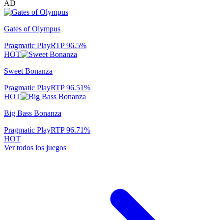
AD
Gates of Olympus
Pragmatic Play
RTP
96.5
%
HOT
Sweet Bonanza
Pragmatic Play
RTP
96.51
%
HOT
Big Bass Bonanza
Pragmatic Play
RTP
96.71
%
HOT
Ver todos los juegos