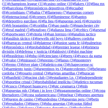
(
11
)
#
champions league
(
11
)
#
casino online
(
10
)
#
lakers
(
10
)
#
liga mx
(
9
)
#
barcelona
(
9
)
#
pronósticos deportivos
(
8
)
#
ecuabet
(
8
)
#
corinthians
(
7
)
#
bahia
(
7
)
#
flamengo
(
7
)
#
apuestas corners
(
6
)
#
internacional
(
6
)
#
corners
(
6
)
#
fluminense
(
6
)
#
santos
(
6
)
#
deportivo garcilaso
(
6
)
#
la liga
(
6
)
#
apuestas perú
(
6
)
#
cruzeiro
(
5
)
#
rb bragantino
(
5
)
#
coritiba
(
5
)
#
sao paulo
(
5
)
#
manchester city
(
5
)
#
real madrid
(
5
)
#
botafogo
(
5
)
#
alianza lima
(
5
)
#
celtics
(
5
)
#
arsenal
(
5
)
#
sportwager
(
5
)
#
vitoria
(
4
)
#
san lorenzo
(
4
)
#
analisis tactico
(
4
)
#
análisis táctico
(
4
)
#
newells old boys
(
4
)
#
talleres cordoba
(
4
)
#
barracas central
(
4
)
#
platense
(
4
)
#
union santa fe
(
4
)
#
palmeiras
(
4
)
#
pronóstico
(
4
)
#
probabilidad
(
4
)
#
premier league
(
4
)
#
primera
división
(
4
)
#
defensa y justicia
(
4
)
#
aldosivi
(
4
)
#
slot machine
(
4
)
#
brasileirao
(
4
)
#
nba
(
4
)
#
cienciano
(
4
)
#
peru
(
4
)
#
vasco da gama
(
3
)
#
valor
(
3
)
#
mirassol
(
3
)
#
gremio
(
3
)
#
lanus
(
3
)
#
monterrey
(
3
)
#
remo
(
3
)
#
river plate
(
3
)
#
atletico-mg
(
3
)
#
chapecoense-sc
(
3
)
#
sarmiento junin
(
3
)
#
argentinos jrs
(
3
)
#
antecedentes
(
3
)
#
belgrano
cordoba
(
3
)
#
rosario central
(
3
)
#
tarjetas amarillas
(
3
)
#
huracan
(
3
)
#
banfield
(
3
)
#
racing club
(
3
)
#
estudiantes l.p.
(
3
)
#
independiente
(
3
)
#
sporting cristal
(
3
)
#
probabilidad implícita
(
3
)
#
atletico tucuman
(
3
)
#
cusco
(
3
)
#
sport huancayo
(
3
)
#
utc cajamarca
(
3
)
#
mls
(
3
)
#
apuestas mls
(
3
)
#
am i in love
(
3
)
#
tragamonedas online
(
3
)
#
copa
libertadores
(
3
)
#
copa sudamericana
(
3
)
#
melgar
(
3
)
#
torneo apertura
(
3
)
#
juegos de casino
(
3
)
#
bundesliga
(
3
)
#
apuestas peru
(
3
)
#
betis
(
3
)
#
resultados
(
3
)
#
tigres
(
3
)
#
nba apuestas
(
3
)
#
cuotas fútbol
(
3
)
#
laliga
(
3
)
#
alianza
(
3
)
#
cuotas deportivas
(
3
)
#
bodø/glimt