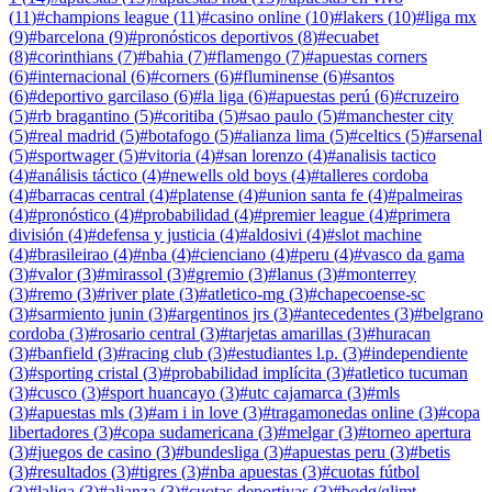
(
11
)
#
champions league
(
11
)
#
casino online
(
10
)
#
lakers
(
10
)
#
liga mx
(
9
)
#
barcelona
(
9
)
#
pronósticos deportivos
(
8
)
#
ecuabet
(
8
)
#
corinthians
(
7
)
#
bahia
(
7
)
#
flamengo
(
7
)
#
apuestas corners
(
6
)
#
internacional
(
6
)
#
corners
(
6
)
#
fluminense
(
6
)
#
santos
(
6
)
#
deportivo garcilaso
(
6
)
#
la liga
(
6
)
#
apuestas perú
(
6
)
#
cruzeiro
(
5
)
#
rb bragantino
(
5
)
#
coritiba
(
5
)
#
sao paulo
(
5
)
#
manchester city
(
5
)
#
real madrid
(
5
)
#
botafogo
(
5
)
#
alianza lima
(
5
)
#
celtics
(
5
)
#
arsenal
(
5
)
#
sportwager
(
5
)
#
vitoria
(
4
)
#
san lorenzo
(
4
)
#
analisis tactico
(
4
)
#
análisis táctico
(
4
)
#
newells old boys
(
4
)
#
talleres cordoba
(
4
)
#
barracas central
(
4
)
#
platense
(
4
)
#
union santa fe
(
4
)
#
palmeiras
(
4
)
#
pronóstico
(
4
)
#
probabilidad
(
4
)
#
premier league
(
4
)
#
primera
división
(
4
)
#
defensa y justicia
(
4
)
#
aldosivi
(
4
)
#
slot machine
(
4
)
#
brasileirao
(
4
)
#
nba
(
4
)
#
cienciano
(
4
)
#
peru
(
4
)
#
vasco da gama
(
3
)
#
valor
(
3
)
#
mirassol
(
3
)
#
gremio
(
3
)
#
lanus
(
3
)
#
monterrey
(
3
)
#
remo
(
3
)
#
river plate
(
3
)
#
atletico-mg
(
3
)
#
chapecoense-sc
(
3
)
#
sarmiento junin
(
3
)
#
argentinos jrs
(
3
)
#
antecedentes
(
3
)
#
belgrano
cordoba
(
3
)
#
rosario central
(
3
)
#
tarjetas amarillas
(
3
)
#
huracan
(
3
)
#
banfield
(
3
)
#
racing club
(
3
)
#
estudiantes l.p.
(
3
)
#
independiente
(
3
)
#
sporting cristal
(
3
)
#
probabilidad implícita
(
3
)
#
atletico tucuman
(
3
)
#
cusco
(
3
)
#
sport huancayo
(
3
)
#
utc cajamarca
(
3
)
#
mls
(
3
)
#
apuestas mls
(
3
)
#
am i in love
(
3
)
#
tragamonedas online
(
3
)
#
copa
libertadores
(
3
)
#
copa sudamericana
(
3
)
#
melgar
(
3
)
#
torneo apertura
(
3
)
#
juegos de casino
(
3
)
#
bundesliga
(
3
)
#
apuestas peru
(
3
)
#
betis
(
3
)
#
resultados
(
3
)
#
tigres
(
3
)
#
nba apuestas
(
3
)
#
cuotas fútbol
(
3
)
#
laliga
(
3
)
#
alianza
(
3
)
#
cuotas deportivas
(
3
)
#
bodø/glimt