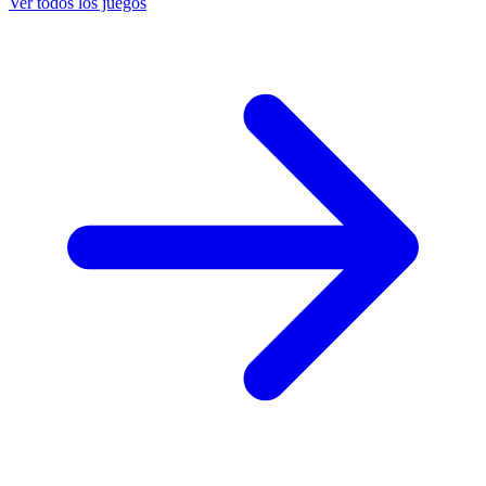
Ver todos los juegos