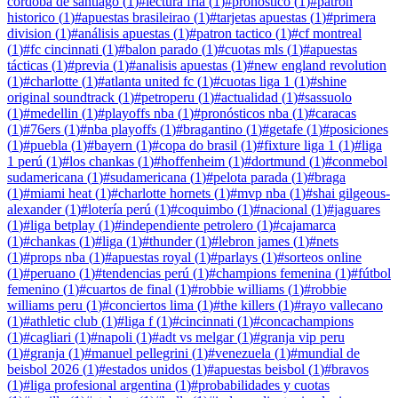
cordoba de santiago
(
1
)
#
lectura fría
(
1
)
#
pronostico
(
1
)
#
patron
historico
(
1
)
#
apuestas brasileirao
(
1
)
#
tarjetas apuestas
(
1
)
#
primera
division
(
1
)
#
análisis apuestas
(
1
)
#
patron tactico
(
1
)
#
cf montreal
(
1
)
#
fc cincinnati
(
1
)
#
balon parado
(
1
)
#
cuotas mls
(
1
)
#
apuestas
tácticas
(
1
)
#
previa
(
1
)
#
analisis apuestas
(
1
)
#
new england revolution
(
1
)
#
charlotte
(
1
)
#
atlanta united fc
(
1
)
#
cuotas liga 1
(
1
)
#
shine
original soundtrack
(
1
)
#
petroperu
(
1
)
#
actualidad
(
1
)
#
sassuolo
(
1
)
#
medellin
(
1
)
#
playoffs nba
(
1
)
#
pronósticos nba
(
1
)
#
caracas
(
1
)
#
76ers
(
1
)
#
nba playoffs
(
1
)
#
bragantino
(
1
)
#
getafe
(
1
)
#
posiciones
(
1
)
#
puebla
(
1
)
#
bayern
(
1
)
#
copa do brasil
(
1
)
#
fixture liga 1
(
1
)
#
liga
1 perú
(
1
)
#
los chankas
(
1
)
#
hoffenheim
(
1
)
#
dortmund
(
1
)
#
conmebol
sudamericana
(
1
)
#
sudamericana
(
1
)
#
pelota parada
(
1
)
#
braga
(
1
)
#
miami heat
(
1
)
#
charlotte hornets
(
1
)
#
mvp nba
(
1
)
#
shai gilgeous-
alexander
(
1
)
#
lotería perú
(
1
)
#
coquimbo
(
1
)
#
nacional
(
1
)
#
jaguares
(
1
)
#
liga betplay
(
1
)
#
independiente petrolero
(
1
)
#
cajamarca
(
1
)
#
chankas
(
1
)
#
liga
(
1
)
#
thunder
(
1
)
#
lebron james
(
1
)
#
nets
(
1
)
#
props nba
(
1
)
#
apuestas royal
(
1
)
#
parlays
(
1
)
#
sorteos online
(
1
)
#
peruano
(
1
)
#
tendencias perú
(
1
)
#
champions femenina
(
1
)
#
fútbol
femenino
(
1
)
#
cuartos de final
(
1
)
#
robbie williams
(
1
)
#
robbie
williams peru
(
1
)
#
conciertos lima
(
1
)
#
the killers
(
1
)
#
rayo vallecano
(
1
)
#
athletic club
(
1
)
#
liga f
(
1
)
#
cincinnati
(
1
)
#
concachampions
(
1
)
#
cagliari
(
1
)
#
napoli
(
1
)
#
adt vs melgar
(
1
)
#
granja vip peru
(
1
)
#
granja
(
1
)
#
manuel pellegrini
(
1
)
#
venezuela
(
1
)
#
mundial de
beisbol 2026
(
1
)
#
estados unidos
(
1
)
#
apuestas beisbol
(
1
)
#
bravos
(
1
)
#
liga profesional argentina
(
1
)
#
probabilidades y cuotas