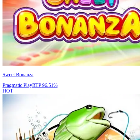
Sweet Bonanza
Pragmatic Play
RTP
96.51
%
HOT