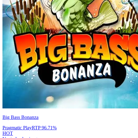
Big Bass Bonanza
Pragmatic Play
RTP
96.71
%
HOT