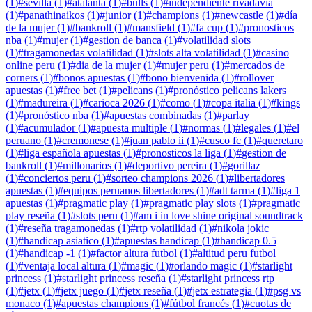
(
1
)
#
sevilla
(
1
)
#
atalanta
(
1
)
#
bulls
(
1
)
#
independiente rivadavia
(
1
)
#
panathinaikos
(
1
)
#
junior
(
1
)
#
champions
(
1
)
#
newcastle
(
1
)
#
día
de la mujer
(
1
)
#
bankroll
(
1
)
#
mansfield
(
1
)
#
fa cup
(
1
)
#
pronosticos
nba
(
1
)
#
mujer
(
1
)
#
gestion de banca
(
1
)
#
volatilidad slots
(
1
)
#
tragamonedas volatilidad
(
1
)
#
slots alta volatilidad
(
1
)
#
casino
online peru
(
1
)
#
dia de la mujer
(
1
)
#
mujer peru
(
1
)
#
mercados de
corners
(
1
)
#
bonos apuestas
(
1
)
#
bono bienvenida
(
1
)
#
rollover
apuestas
(
1
)
#
free bet
(
1
)
#
pelicans
(
1
)
#
pronóstico pelicans lakers
(
1
)
#
madureira
(
1
)
#
carioca 2026
(
1
)
#
como
(
1
)
#
copa italia
(
1
)
#
kings
(
1
)
#
pronóstico nba
(
1
)
#
apuestas combinadas
(
1
)
#
parlay
(
1
)
#
acumulador
(
1
)
#
apuesta multiple
(
1
)
#
normas
(
1
)
#
legales
(
1
)
#
el
peruano
(
1
)
#
cremonese
(
1
)
#
juan pablo ii
(
1
)
#
cusco fc
(
1
)
#
queretaro
(
1
)
#
liga española apuestas
(
1
)
#
pronosticos la liga
(
1
)
#
gestion de
bankroll
(
1
)
#
millonarios
(
1
)
#
deportivo pereira
(
1
)
#
gorillaz
(
1
)
#
conciertos peru
(
1
)
#
sorteo champions 2026
(
1
)
#
libertadores
apuestas
(
1
)
#
equipos peruanos libertadores
(
1
)
#
adt tarma
(
1
)
#
liga 1
apuestas
(
1
)
#
pragmatic play
(
1
)
#
pragmatic play slots
(
1
)
#
pragmatic
play reseña
(
1
)
#
slots peru
(
1
)
#
am i in love shine original soundtrack
(
1
)
#
reseña tragamonedas
(
1
)
#
rtp volatilidad
(
1
)
#
nikola jokic
(
1
)
#
handicap asiatico
(
1
)
#
apuestas handicap
(
1
)
#
handicap 0.5
(
1
)
#
handicap -1
(
1
)
#
factor altura futbol
(
1
)
#
altitud peru futbol
(
1
)
#
ventaja local altura
(
1
)
#
magic
(
1
)
#
orlando magic
(
1
)
#
starlight
princess
(
1
)
#
starlight princess reseña
(
1
)
#
starlight princess rtp
(
1
)
#
jetx
(
1
)
#
jetx juego
(
1
)
#
jetx reseña
(
1
)
#
jetx estrategia
(
1
)
#
psg vs
monaco
(
1
)
#
apuestas champions
(
1
)
#
fútbol francés
(
1
)
#
cuotas de