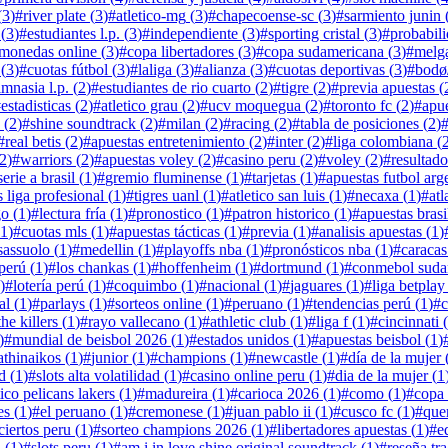
(
3
)
#
river plate
(
3
)
#
atletico-mg
(
3
)
#
chapecoense-sc
(
3
)
#
sarmiento junin
(
3
)
#
estudiantes l.p.
(
3
)
#
independiente
(
3
)
#
sporting cristal
(
3
)
#
probabili
amonedas online
(
3
)
#
copa libertadores
(
3
)
#
copa sudamericana
(
3
)
#
melg
(
3
)
#
cuotas fútbol
(
3
)
#
laliga
(
3
)
#
alianza
(
3
)
#
cuotas deportivas
(
3
)
#
bodø
imnasia l.p.
(
2
)
#
estudiantes de rio cuarto
(
2
)
#
tigre
(
2
)
#
previa apuestas
(
#
estadisticas
(
2
)
#
atletico grau
(
2
)
#
ucv moquegua
(
2
)
#
toronto fc
(
2
)
#
apue
(
2
)
#
shine soundtrack
(
2
)
#
milan
(
2
)
#
racing
(
2
)
#
tabla de posiciones
(
2
)
#
real betis
(
2
)
#
apuestas entretenimiento
(
2
)
#
inter
(
2
)
#
liga colombiana
(
2
)
#
warriors
(
2
)
#
apuestas voley
(
2
)
#
casino peru
(
2
)
#
voley
(
2
)
#
resultado
serie a brasil
(
1
)
#
gremio fluminense
(
1
)
#
tarjetas
(
1
)
#
apuestas futbol arg
 liga profesional
(
1
)
#
tigres uanl
(
1
)
#
atletico san luis
(
1
)
#
necaxa
(
1
)
#
atl
go
(
1
)
#
lectura fría
(
1
)
#
pronostico
(
1
)
#
patron historico
(
1
)
#
apuestas brasi
1
)
#
cuotas mls
(
1
)
#
apuestas tácticas
(
1
)
#
previa
(
1
)
#
analisis apuestas
(
1
)
sassuolo
(
1
)
#
medellin
(
1
)
#
playoffs nba
(
1
)
#
pronósticos nba
(
1
)
#
caracas
 perú
(
1
)
#
los chankas
(
1
)
#
hoffenheim
(
1
)
#
dortmund
(
1
)
#
conmebol suda
)
#
lotería perú
(
1
)
#
coquimbo
(
1
)
#
nacional
(
1
)
#
jaguares
(
1
)
#
liga betplay
al
(
1
)
#
parlays
(
1
)
#
sorteos online
(
1
)
#
peruano
(
1
)
#
tendencias perú
(
1
)
#
the killers
(
1
)
#
rayo vallecano
(
1
)
#
athletic club
(
1
)
#
liga f
(
1
)
#
cincinnati
(
)
#
mundial de beisbol 2026
(
1
)
#
estados unidos
(
1
)
#
apuestas beisbol
(
1
)
athinaikos
(
1
)
#
junior
(
1
)
#
champions
(
1
)
#
newcastle
(
1
)
#
día de la mujer
d
(
1
)
#
slots alta volatilidad
(
1
)
#
casino online peru
(
1
)
#
dia de la mujer
(
1
ico pelicans lakers
(
1
)
#
madureira
(
1
)
#
carioca 2026
(
1
)
#
como
(
1
)
#
copa 
es
(
1
)
#
el peruano
(
1
)
#
cremonese
(
1
)
#
juan pablo ii
(
1
)
#
cusco fc
(
1
)
#
que
ciertos peru
(
1
)
#
sorteo champions 2026
(
1
)
#
libertadores apuestas
(
1
)
#
e
a
(
1
)
#
slots peru
(
1
)
#
am i in love shine original soundtrack
(
1
)
#
reseña t