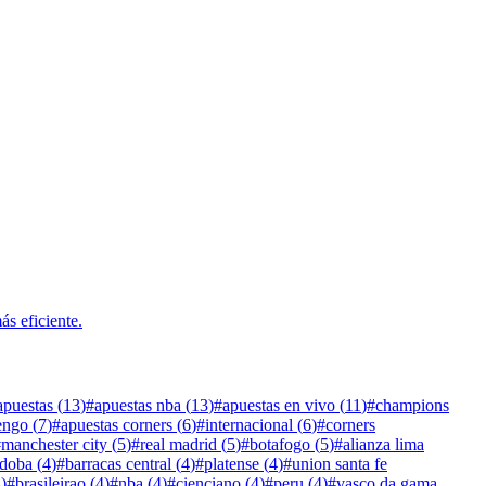
ás eficiente.
apuestas
(
13
)
#
apuestas nba
(
13
)
#
apuestas en vivo
(
11
)
#
champions
engo
(
7
)
#
apuestas corners
(
6
)
#
internacional
(
6
)
#
corners
#
manchester city
(
5
)
#
real madrid
(
5
)
#
botafogo
(
5
)
#
alianza lima
rdoba
(
4
)
#
barracas central
(
4
)
#
platense
(
4
)
#
union santa fe
4
)
#
brasileirao
(
4
)
#
nba
(
4
)
#
cienciano
(
4
)
#
peru
(
4
)
#
vasco da gama