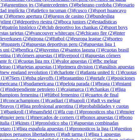
(
3
)
#
argentinos jrs
(
3
)
#
antecedentes
(
3
)
#
belgrano cordoba
(
3
)
#
rosario
dad implícita
(
3
)
#
atletico tucuman
(
3
)
#
cusco
(
3
)
#
sport huancayo
ar
(
3
)
#
torneo apertura
(
3
)
#
juegos de casino
(
3
)
#
bundesliga
/glimt
(
3
)
#
deportivo riestra
(
2
)
#
boca juniors
(
2
)
#
estadísticas
2
)
#
patrón histórico
(
2
)
#
club deportivo los chankas
(
2
)
#
sport boys
stas tarjetas
(
2
)
#
vancouver whitecaps
(
2
)
#
chicago fire
(
2
)
#
inter
#
leverkusen
(
2
)
#
girona
(
2
)
#
futbol
(
2
)
#
europa league
(
2
)
#
sorteo
2
)
#
nuggets
(
2
)
#
apuestas deportivas peru
(
2
)
#
apuestas liga 1
s uni
(
2
)
#
benfica
(
2
)
#
juventus
(
2
)
#
santos laguna
(
1
)
#
cuotas brasil
entina
(
1
)
#
córners apuestas
(
1
)
#
liverpool
(
1
)
#
apuestas córners
ante fc
(
1
)
#
cuotas liga mx
(
1
)
#
valor apuestas
(
1
)
#
fbc melgar
leirao
(
1
)
#
tarjetas apuestas
(
1
)
#
primera division
(
1
)
#
análisis apuestas
#
new england revolution
(
1
)
#
charlotte
(
1
)
#
atlanta united fc
(
1
)
#
cuotas
(
1
)
#
76ers
(
1
)
#
nba playoffs
(
1
)
#
bragantino
(
1
)
#
getafe
(
1
)
#
posiciones
mericana
(
1
)
#
sudamericana
(
1
)
#
pelota parada
(
1
)
#
braga
(
1
)
#
miami
(
1
)
#
independiente petrolero
(
1
)
#
cajamarca
(
1
)
#
chankas
(
1
)
#
liga
champions femenina
(
1
)
#
fútbol femenino
(
1
)
#
cuartos de final
1
)
#
concachampions
(
1
)
#
cagliari
(
1
)
#
napoli
(
1
)
#
adt vs melgar
#
bravos
(
1
)
#
liga profesional argentina
(
1
)
#
probabilidades y cuotas
(
1
)
#
bankroll
(
1
)
#
mansfield
(
1
)
#
fa cup
(
1
)
#
pronosticos nba
(
1
)
#
mujer
)
#
mujer peru
(
1
)
#
mercados de corners
(
1
)
#
bonos apuestas
(
1
)
#
bono
italia
(
1
)
#
kings
(
1
)
#
pronóstico nba
(
1
)
#
apuestas combinadas
retaro
(
1
)
#
liga española apuestas
(
1
)
#
pronosticos la liga
(
1
)
#
gestion
quipos peruanos libertadores
(
1
)
#
adt tarma
(
1
)
#
liga 1 apuestas
ragamonedas
(
1
)
#
rtp volatilidad
(
1
)
#
nikola jokic
(
1
)
#
handicap asiatico