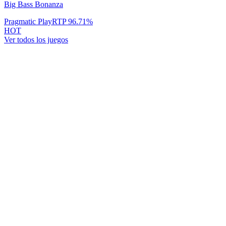
Big Bass Bonanza
Pragmatic Play
RTP
96.71
%
HOT
Ver todos los juegos