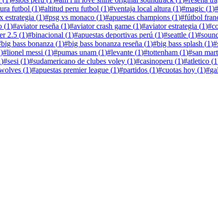
tura futbol
(
1
)
#
altitud peru futbol
(
1
)
#
ventaja local altura
(
1
)
#
magic
(
1
)
tx estrategia
(
1
)
#
psg vs monaco
(
1
)
#
apuestas champions
(
1
)
#
fútbol fran
o
(
1
)
#
aviator reseña
(
1
)
#
aviator crash game
(
1
)
#
aviator estrategia
(
1
)
#
c
er 2.5
(
1
)
#
binacional
(
1
)
#
apuestas deportivas perú
(
1
)
#
seattle
(
1
)
#
sound
#
big bass bonanza
(
1
)
#
big bass bonanza reseña
(
1
)
#
big bass splash
(
1
)
#
1
)
#
lionel messi
(
1
)
#
pumas unam
(
1
)
#
levante
(
1
)
#
tottenham
(
1
)
#
san mart
1
)
#
sesi
(
1
)
#
sudamericano de clubes voley
(
1
)
#
casinoperu
(
1
)
#
atletico
(
1
 wolves
(
1
)
#
apuestas premier league
(
1
)
#
partidos
(
1
)
#
cuotas hoy
(
1
)
#
ga