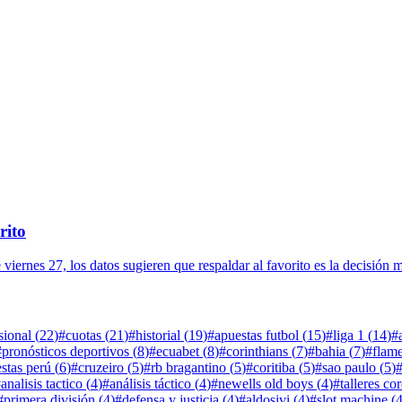
rito
viernes 27, los datos sugieren que respaldar al favorito es la decisión m
sional
(
22
)
#
cuotas
(
21
)
#
historial
(
19
)
#
apuestas futbol
(
15
)
#
liga 1
(
14
)
#
#
pronósticos deportivos
(
8
)
#
ecuabet
(
8
)
#
corinthians
(
7
)
#
bahia
(
7
)
#
flam
stas perú
(
6
)
#
cruzeiro
(
5
)
#
rb bragantino
(
5
)
#
coritiba
(
5
)
#
sao paulo
(
5
)
#
analisis tactico
(
4
)
#
análisis táctico
(
4
)
#
newells old boys
(
4
)
#
talleres co
#
primera división
(
4
)
#
defensa y justicia
(
4
)
#
aldosivi
(
4
)
#
slot machine
(