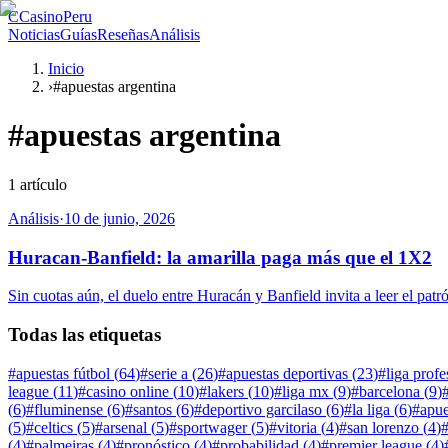
C
CasinoPeru
Noticias
Guías
Reseñas
Análisis
Inicio
›
#apuestas argentina
#
apuestas argentina
1
artículo
Análisis
·
10 de junio, 2026
Huracan-Banfield: la amarilla paga más que el 1X2
Sin cuotas aún, el duelo entre Huracán y Banfield invita a leer el patr
Todas las etiquetas
#
apuestas fútbol
(
64
)
#
serie a
(
26
)
#
apuestas deportivas
(
23
)
#
liga profe
league
(
11
)
#
casino online
(
10
)
#
lakers
(
10
)
#
liga mx
(
9
)
#
barcelona
(
9
)
(
6
)
#
fluminense
(
6
)
#
santos
(
6
)
#
deportivo garcilaso
(
6
)
#
la liga
(
6
)
#
apue
(
5
)
#
celtics
(
5
)
#
arsenal
(
5
)
#
sportwager
(
5
)
#
vitoria
(
4
)
#
san lorenzo
(
4
)
(
4
)
#
palmeiras
(
4
)
#
pronóstico
(
4
)
#
probabilidad
(
4
)
#
premier league
(
4
)