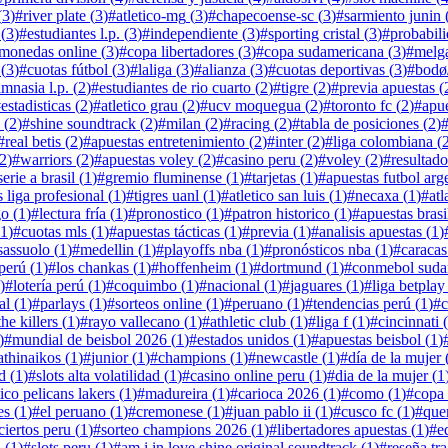
(
3
)
#
river plate
(
3
)
#
atletico-mg
(
3
)
#
chapecoense-sc
(
3
)
#
sarmiento junin
(
3
)
#
estudiantes l.p.
(
3
)
#
independiente
(
3
)
#
sporting cristal
(
3
)
#
probabili
amonedas online
(
3
)
#
copa libertadores
(
3
)
#
copa sudamericana
(
3
)
#
melg
(
3
)
#
cuotas fútbol
(
3
)
#
laliga
(
3
)
#
alianza
(
3
)
#
cuotas deportivas
(
3
)
#
bodø
imnasia l.p.
(
2
)
#
estudiantes de rio cuarto
(
2
)
#
tigre
(
2
)
#
previa apuestas
(
#
estadisticas
(
2
)
#
atletico grau
(
2
)
#
ucv moquegua
(
2
)
#
toronto fc
(
2
)
#
apue
(
2
)
#
shine soundtrack
(
2
)
#
milan
(
2
)
#
racing
(
2
)
#
tabla de posiciones
(
2
)
#
real betis
(
2
)
#
apuestas entretenimiento
(
2
)
#
inter
(
2
)
#
liga colombiana
(
2
)
#
warriors
(
2
)
#
apuestas voley
(
2
)
#
casino peru
(
2
)
#
voley
(
2
)
#
resultado
serie a brasil
(
1
)
#
gremio fluminense
(
1
)
#
tarjetas
(
1
)
#
apuestas futbol arg
 liga profesional
(
1
)
#
tigres uanl
(
1
)
#
atletico san luis
(
1
)
#
necaxa
(
1
)
#
atl
go
(
1
)
#
lectura fría
(
1
)
#
pronostico
(
1
)
#
patron historico
(
1
)
#
apuestas brasi
1
)
#
cuotas mls
(
1
)
#
apuestas tácticas
(
1
)
#
previa
(
1
)
#
analisis apuestas
(
1
)
sassuolo
(
1
)
#
medellin
(
1
)
#
playoffs nba
(
1
)
#
pronósticos nba
(
1
)
#
caracas
 perú
(
1
)
#
los chankas
(
1
)
#
hoffenheim
(
1
)
#
dortmund
(
1
)
#
conmebol suda
)
#
lotería perú
(
1
)
#
coquimbo
(
1
)
#
nacional
(
1
)
#
jaguares
(
1
)
#
liga betplay
al
(
1
)
#
parlays
(
1
)
#
sorteos online
(
1
)
#
peruano
(
1
)
#
tendencias perú
(
1
)
#
the killers
(
1
)
#
rayo vallecano
(
1
)
#
athletic club
(
1
)
#
liga f
(
1
)
#
cincinnati
(
)
#
mundial de beisbol 2026
(
1
)
#
estados unidos
(
1
)
#
apuestas beisbol
(
1
)
athinaikos
(
1
)
#
junior
(
1
)
#
champions
(
1
)
#
newcastle
(
1
)
#
día de la mujer
d
(
1
)
#
slots alta volatilidad
(
1
)
#
casino online peru
(
1
)
#
dia de la mujer
(
1
ico pelicans lakers
(
1
)
#
madureira
(
1
)
#
carioca 2026
(
1
)
#
como
(
1
)
#
copa 
es
(
1
)
#
el peruano
(
1
)
#
cremonese
(
1
)
#
juan pablo ii
(
1
)
#
cusco fc
(
1
)
#
que
ciertos peru
(
1
)
#
sorteo champions 2026
(
1
)
#
libertadores apuestas
(
1
)
#
e
a
(
1
)
#
slots peru
(
1
)
#
am i in love shine original soundtrack
(
1
)
#
reseña t