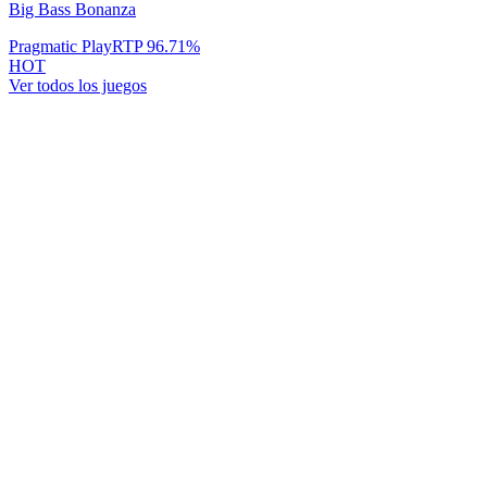
Big Bass Bonanza
Pragmatic Play
RTP
96.71
%
HOT
Ver todos los juegos