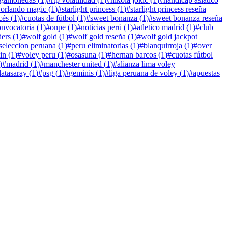
#
orlando magic
(
1
)
#
starlight princess
(
1
)
#
starlight princess reseña
cés
(
1
)
#
cuotas de fútbol
(
1
)
#
sweet bonanza
(
1
)
#
sweet bonanza reseña
onvocatoria
(
1
)
#
onpe
(
1
)
#
noticias perú
(
1
)
#
atletico madrid
(
1
)
#
club
ers
(
1
)
#
wolf gold
(
1
)
#
wolf gold reseña
(
1
)
#
wolf gold jackpot
seleccion peruana
(
1
)
#
peru eliminatorias
(
1
)
#
blanquirroja
(
1
)
#
over
in
(
1
)
#
voley peru
(
1
)
#
osasuna
(
1
)
#
hernan barcos
(
1
)
#
cuotas fútbol
)
#
madrid
(
1
)
#
manchester united
(
1
)
#
alianza lima voley
latasaray
(
1
)
#
psg
(
1
)
#
geminis
(
1
)
#
liga peruana de voley
(
1
)
#
apuestas