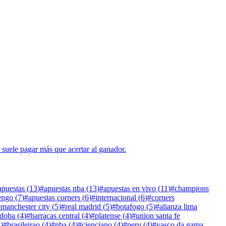
e suele pagar más que acertar al ganador.
apuestas
(
13
)
#
apuestas nba
(
13
)
#
apuestas en vivo
(
11
)
#
champions
engo
(
7
)
#
apuestas corners
(
6
)
#
internacional
(
6
)
#
corners
#
manchester city
(
5
)
#
real madrid
(
5
)
#
botafogo
(
5
)
#
alianza lima
rdoba
(
4
)
#
barracas central
(
4
)
#
platense
(
4
)
#
union santa fe
4
)
#
brasileirao
(
4
)
#
nba
(
4
)
#
cienciano
(
4
)
#
peru
(
4
)
#
vasco da gama