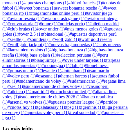
monaco
(
1
)
#
apuestas champions
(
1
)
#
fútbol francés
(
1
)
#
cuotas de
fútbol
(
1
)
#
sweet bonanza
(
1
)
#
sweet bonanza reseña
(
1
)
#
sweet
bonanza rtp
(
1
)
#
tragamonedas online peru
(
1
)
#
aviator juego
(
1
)
#
aviator reseña
(
1
)
#
aviator crash game
(
1
)
#
aviator estrategia
(
1
)
#
convocatoria
(
1
)
#
onpe
(
1
)
#
noticias perú
(
1
)
#
atletico madrid
(
1
)
#
club brujas
(
1
)
#
over under
(
1
)
#
mas menos goles
(
1
)
#
apuestas
goles
(
1
)
#
over 2.5
(
1
)
#
binacional
(
1
)
#
apuestas deportivas perú
(
1
)
#
seattle
(
1
)
#
sounders
(
1
)
#
wolf gold
(
1
)
#
wolf gold reseña
(
1
)
#
wolf gold jackpot
(
1
)
#
nuevas tragamonedas
(
1
)
#
slots nuevos
(
1
)
#
lanzamientos slots
(
1
)
#
big bass bonanza
(
1
)
#
big bass bonanza
reseña
(
1
)
#
big bass splash
(
1
)
#
seleccion peruana
(
1
)
#
peru
eliminatorias
(
1
)
#
blanquirroja
(
1
)
#
over under tarjetas
(
1
)
#
tarjetas
amarillas apuestas
(
1
)
#
moquegua
(
1
)
#
lafc
(
1
)
#
lionel messi
(
1
)
#
pumas unam
(
1
)
#
levante
(
1
)
#
tottenham
(
1
)
#
san martin
(
1
)
#
voley peru
(
1
)
#
osasuna
(
1
)
#
hernan barcos
(
1
)
#
cuotas fútbol
peru
(
1
)
#
sudamericano de voley
(
1
)
#
sudamericano
(
1
)
#
regatas lima
(
1
)
#
sesi
(
1
)
#
sudamericano de clubes voley
(
1
)
#
casinoperu
(
1
)
#
atletico
(
1
)
#
madrid
(
1
)
#
manchester united
(
1
)
#
alianza lima
voley
(
1
)
#
sudamericano de clubes 2026
(
1
)
#
banco republica
(
1
)
#
arsenal vs wolves
(
1
)
#
apuestas premier league
(
1
)
#
partidos
(
1
)
#
cuotas hoy
(
1
)
#
galatasaray
(
1
)
#
psg
(
1
)
#
geminis
(
1
)
#
liga peruana
de voley
(
1
)
#
apuestas voley peru
(
1
)
#
real sociedad
(
1
)
#
apuestas la
liga
(
1
)
Lo más leído