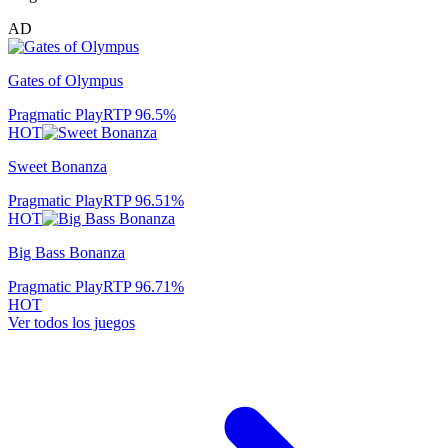
AD
Gates of Olympus
Pragmatic Play
RTP
96.5
%
HOT
Sweet Bonanza
Pragmatic Play
RTP
96.51
%
HOT
Big Bass Bonanza
Pragmatic Play
RTP
96.71
%
HOT
Ver todos los juegos