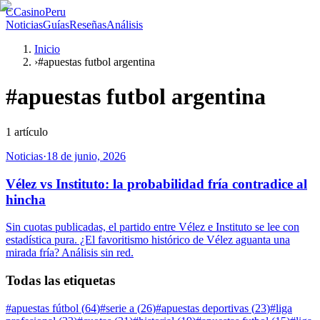
C
CasinoPeru
Noticias
Guías
Reseñas
Análisis
Inicio
›
#apuestas futbol argentina
#
apuestas futbol argentina
1
artículo
Noticias
·
18 de junio, 2026
Vélez vs Instituto: la probabilidad fría contradice al
hincha
Sin cuotas publicadas, el partido entre Vélez e Instituto se lee con
estadística pura. ¿El favoritismo histórico de Vélez aguanta una
mirada fría? Análisis sin red.
Todas las etiquetas
#
apuestas fútbol
(
64
)
#
serie a
(
26
)
#
apuestas deportivas
(
23
)
#
liga