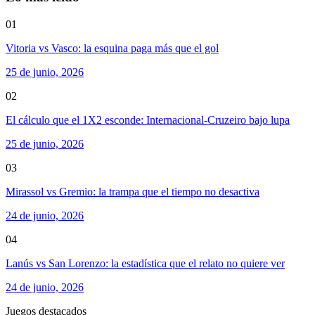
01
Vitoria vs Vasco: la esquina paga más que el gol
25 de junio, 2026
02
El cálculo que el 1X2 esconde: Internacional-Cruzeiro bajo lupa
25 de junio, 2026
03
Mirassol vs Gremio: la trampa que el tiempo no desactiva
24 de junio, 2026
04
Lanús vs San Lorenzo: la estadística que el relato no quiere ver
24 de junio, 2026
Juegos destacados