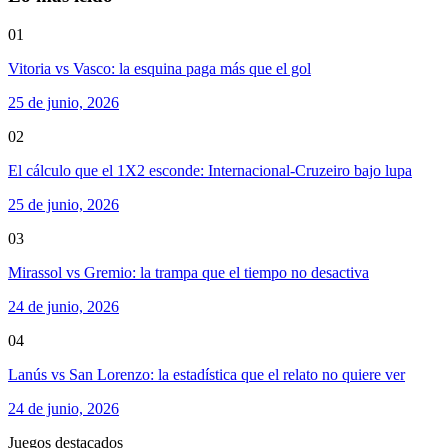
01
Vitoria vs Vasco: la esquina paga más que el gol
25 de junio, 2026
02
El cálculo que el 1X2 esconde: Internacional-Cruzeiro bajo lupa
25 de junio, 2026
03
Mirassol vs Gremio: la trampa que el tiempo no desactiva
24 de junio, 2026
04
Lanús vs San Lorenzo: la estadística que el relato no quiere ver
24 de junio, 2026
Juegos destacados