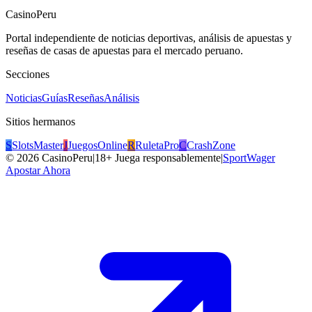
CasinoPeru
Portal independiente de noticias deportivas, análisis de apuestas y
reseñas de casas de apuestas para el mercado peruano.
Secciones
Noticias
Guías
Reseñas
Análisis
Sitios hermanos
S
SlotsMaster
J
JuegosOnline
R
RuletaPro
C
CrashZone
©
2026
CasinoPeru
|
18+ Juega responsablemente
|
SportWager
Apostar Ahora