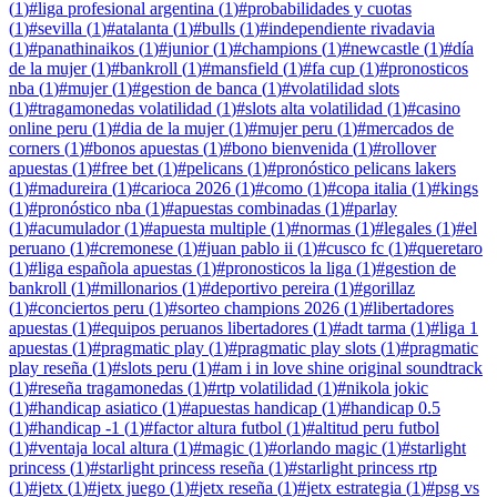
(
1
)
#
liga profesional argentina
(
1
)
#
probabilidades y cuotas
(
1
)
#
sevilla
(
1
)
#
atalanta
(
1
)
#
bulls
(
1
)
#
independiente rivadavia
(
1
)
#
panathinaikos
(
1
)
#
junior
(
1
)
#
champions
(
1
)
#
newcastle
(
1
)
#
día
de la mujer
(
1
)
#
bankroll
(
1
)
#
mansfield
(
1
)
#
fa cup
(
1
)
#
pronosticos
nba
(
1
)
#
mujer
(
1
)
#
gestion de banca
(
1
)
#
volatilidad slots
(
1
)
#
tragamonedas volatilidad
(
1
)
#
slots alta volatilidad
(
1
)
#
casino
online peru
(
1
)
#
dia de la mujer
(
1
)
#
mujer peru
(
1
)
#
mercados de
corners
(
1
)
#
bonos apuestas
(
1
)
#
bono bienvenida
(
1
)
#
rollover
apuestas
(
1
)
#
free bet
(
1
)
#
pelicans
(
1
)
#
pronóstico pelicans lakers
(
1
)
#
madureira
(
1
)
#
carioca 2026
(
1
)
#
como
(
1
)
#
copa italia
(
1
)
#
kings
(
1
)
#
pronóstico nba
(
1
)
#
apuestas combinadas
(
1
)
#
parlay
(
1
)
#
acumulador
(
1
)
#
apuesta multiple
(
1
)
#
normas
(
1
)
#
legales
(
1
)
#
el
peruano
(
1
)
#
cremonese
(
1
)
#
juan pablo ii
(
1
)
#
cusco fc
(
1
)
#
queretaro
(
1
)
#
liga española apuestas
(
1
)
#
pronosticos la liga
(
1
)
#
gestion de
bankroll
(
1
)
#
millonarios
(
1
)
#
deportivo pereira
(
1
)
#
gorillaz
(
1
)
#
conciertos peru
(
1
)
#
sorteo champions 2026
(
1
)
#
libertadores
apuestas
(
1
)
#
equipos peruanos libertadores
(
1
)
#
adt tarma
(
1
)
#
liga 1
apuestas
(
1
)
#
pragmatic play
(
1
)
#
pragmatic play slots
(
1
)
#
pragmatic
play reseña
(
1
)
#
slots peru
(
1
)
#
am i in love shine original soundtrack
(
1
)
#
reseña tragamonedas
(
1
)
#
rtp volatilidad
(
1
)
#
nikola jokic
(
1
)
#
handicap asiatico
(
1
)
#
apuestas handicap
(
1
)
#
handicap 0.5
(
1
)
#
handicap -1
(
1
)
#
factor altura futbol
(
1
)
#
altitud peru futbol
(
1
)
#
ventaja local altura
(
1
)
#
magic
(
1
)
#
orlando magic
(
1
)
#
starlight
princess
(
1
)
#
starlight princess reseña
(
1
)
#
starlight princess rtp
(
1
)
#
jetx
(
1
)
#
jetx juego
(
1
)
#
jetx reseña
(
1
)
#
jetx estrategia
(
1
)
#
psg vs