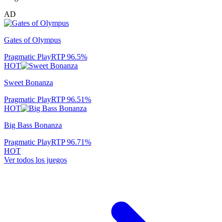
AD
Gates of Olympus
Pragmatic Play
RTP
96.5
%
HOT
Sweet Bonanza
Pragmatic Play
RTP
96.51
%
HOT
Big Bass Bonanza
Pragmatic Play
RTP
96.71
%
HOT
Ver todos los juegos