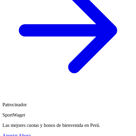
Patrocinador
SportWager
Las mejores cuotas y bonos de bienvenida en Perú.
Apostar Ahora