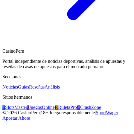
CasinoPeru
Portal independiente de noticias deportivas, análisis de apuestas y
reseñas de casas de apuestas para el mercado peruano.
Secciones
Noticias
Guías
Reseñas
Análisis
Sitios hermanos
S
SlotsMaster
J
JuegosOnline
R
RuletaPro
C
CrashZone
©
2026
CasinoPeru
|
18+ Juega responsablemente
|
SportWager
Apostar Ahora