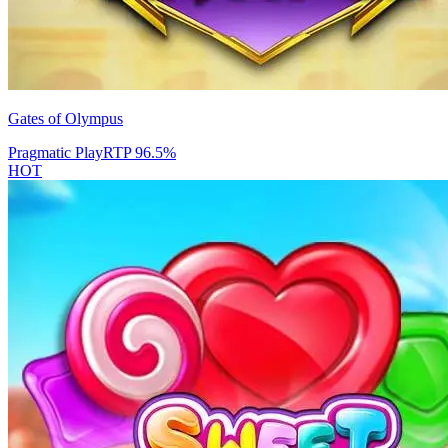
Gates of Olympus
Pragmatic Play
RTP
96.5
%
HOT