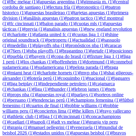
(
1
)
#
fbc melgar
(
1
)
#
apuestas argentina
(
1
)
#
gimnasia m.
(
1
)
#
central
cordoba de santiago
(
1
)
#
lectura fría
(
1
)
#
pronostico
(
1
)
#
patron
historico
(
1
)
#
apuestas brasileirao
(
1
)
#
tarjetas apuestas
(
1
)
#
primera
division
(
1
)
#
análisis apuestas
(
1
)
#
patron tactico
(
1
)
#
cf montreal
(
1
)
#
fc cincinnati
(
1
)
#
balon parado
(
1
)
#
cuotas mls
(
1
)
#
apuestas
tácticas
(
1
)
#
previa
(
1
)
#
analisis apuestas
(
1
)
#
new england revolution
(
1
)
#
charlotte
(
1
)
#
atlanta united fc
(
1
)
#
cuotas liga 1
(
1
)
#
shine
original soundtrack
(
1
)
#
petroperu
(
1
)
#
actualidad
(
1
)
#
sassuolo
(
1
)
#
medellin
(
1
)
#
playoffs nba
(
1
)
#
pronósticos nba
(
1
)
#
caracas
(
1
)
#
76ers
(
1
)
#
nba playoffs
(
1
)
#
bragantino
(
1
)
#
getafe
(
1
)
#
posiciones
(
1
)
#
puebla
(
1
)
#
bayern
(
1
)
#
copa do brasil
(
1
)
#
fixture liga 1
(
1
)
#
liga
1 perú
(
1
)
#
los chankas
(
1
)
#
hoffenheim
(
1
)
#
dortmund
(
1
)
#
conmebol
sudamericana
(
1
)
#
sudamericana
(
1
)
#
pelota parada
(
1
)
#
braga
(
1
)
#
miami heat
(
1
)
#
charlotte hornets
(
1
)
#
mvp nba
(
1
)
#
shai gilgeous-
alexander
(
1
)
#
lotería perú
(
1
)
#
coquimbo
(
1
)
#
nacional
(
1
)
#
jaguares
(
1
)
#
liga betplay
(
1
)
#
independiente petrolero
(
1
)
#
cajamarca
(
1
)
#
chankas
(
1
)
#
liga
(
1
)
#
thunder
(
1
)
#
lebron james
(
1
)
#
nets
(
1
)
#
props nba
(
1
)
#
apuestas royal
(
1
)
#
parlays
(
1
)
#
sorteos online
(
1
)
#
peruano
(
1
)
#
tendencias perú
(
1
)
#
champions femenina
(
1
)
#
fútbol
femenino
(
1
)
#
cuartos de final
(
1
)
#
robbie williams
(
1
)
#
robbie
williams peru
(
1
)
#
conciertos lima
(
1
)
#
the killers
(
1
)
#
rayo vallecano
(
1
)
#
athletic club
(
1
)
#
liga f
(
1
)
#
cincinnati
(
1
)
#
concachampions
(
1
)
#
cagliari
(
1
)
#
napoli
(
1
)
#
adt vs melgar
(
1
)
#
granja vip peru
(
1
)
#
granja
(
1
)
#
manuel pellegrini
(
1
)
#
venezuela
(
1
)
#
mundial de
beisbol 2026
(
1
)
#
estados unidos
(
1
)
#
apuestas beisbol
(
1
)
#
bravos