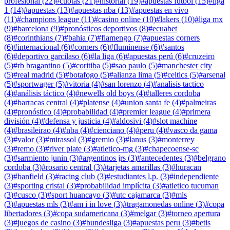
profesional
(
22
)
#
cuotas
(
21
)
#
historial
(
19
)
#
apuestas futbol
(
15
)
#
liga
1
(
14
)
#
apuestas
(
13
)
#
apuestas nba
(
13
)
#
apuestas en vivo
(
11
)
#
champions league
(
11
)
#
casino online
(
10
)
#
lakers
(
10
)
#
liga mx
(
9
)
#
barcelona
(
9
)
#
pronósticos deportivos
(
8
)
#
ecuabet
(
8
)
#
corinthians
(
7
)
#
bahia
(
7
)
#
flamengo
(
7
)
#
apuestas corners
(
6
)
#
internacional
(
6
)
#
corners
(
6
)
#
fluminense
(
6
)
#
santos
(
6
)
#
deportivo garcilaso
(
6
)
#
la liga
(
6
)
#
apuestas perú
(
6
)
#
cruzeiro
(
5
)
#
rb bragantino
(
5
)
#
coritiba
(
5
)
#
sao paulo
(
5
)
#
manchester city
(
5
)
#
real madrid
(
5
)
#
botafogo
(
5
)
#
alianza lima
(
5
)
#
celtics
(
5
)
#
arsenal
(
5
)
#
sportwager
(
5
)
#
vitoria
(
4
)
#
san lorenzo
(
4
)
#
analisis tactico
(
4
)
#
análisis táctico
(
4
)
#
newells old boys
(
4
)
#
talleres cordoba
(
4
)
#
barracas central
(
4
)
#
platense
(
4
)
#
union santa fe
(
4
)
#
palmeiras
(
4
)
#
pronóstico
(
4
)
#
probabilidad
(
4
)
#
premier league
(
4
)
#
primera
división
(
4
)
#
defensa y justicia
(
4
)
#
aldosivi
(
4
)
#
slot machine
(
4
)
#
brasileirao
(
4
)
#
nba
(
4
)
#
cienciano
(
4
)
#
peru
(
4
)
#
vasco da gama
(
3
)
#
valor
(
3
)
#
mirassol
(
3
)
#
gremio
(
3
)
#
lanus
(
3
)
#
monterrey
(
3
)
#
remo
(
3
)
#
river plate
(
3
)
#
atletico-mg
(
3
)
#
chapecoense-sc
(
3
)
#
sarmiento junin
(
3
)
#
argentinos jrs
(
3
)
#
antecedentes
(
3
)
#
belgrano
cordoba
(
3
)
#
rosario central
(
3
)
#
tarjetas amarillas
(
3
)
#
huracan
(
3
)
#
banfield
(
3
)
#
racing club
(
3
)
#
estudiantes l.p.
(
3
)
#
independiente
(
3
)
#
sporting cristal
(
3
)
#
probabilidad implícita
(
3
)
#
atletico tucuman
(
3
)
#
cusco
(
3
)
#
sport huancayo
(
3
)
#
utc cajamarca
(
3
)
#
mls
(
3
)
#
apuestas mls
(
3
)
#
am i in love
(
3
)
#
tragamonedas online
(
3
)
#
copa
libertadores
(
3
)
#
copa sudamericana
(
3
)
#
melgar
(
3
)
#
torneo apertura
(
3
)
#
juegos de casino
(
3
)
#
bundesliga
(
3
)
#
apuestas peru
(
3
)
#
betis