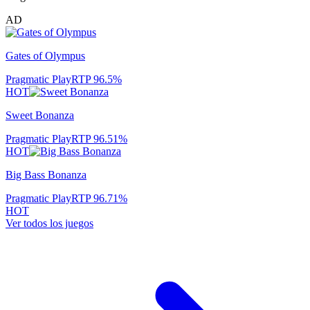
AD
Gates of Olympus
Pragmatic Play
RTP
96.5
%
HOT
Sweet Bonanza
Pragmatic Play
RTP
96.51
%
HOT
Big Bass Bonanza
Pragmatic Play
RTP
96.71
%
HOT
Ver todos los juegos