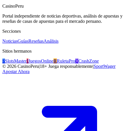
CasinoPeru
Portal independiente de noticias deportivas, análisis de apuestas y
reseñas de casas de apuestas para el mercado peruano.
Secciones
Noticias
Guías
Reseñas
Análisis
Sitios hermanos
S
SlotsMaster
J
JuegosOnline
R
RuletaPro
C
CrashZone
©
2026
CasinoPeru
|
18+ Juega responsablemente
|
SportWager
Apostar Ahora