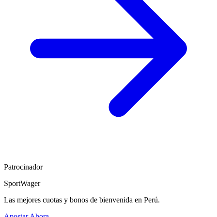
Patrocinador
SportWager
Las mejores cuotas y bonos de bienvenida en Perú.
Apostar Ahora