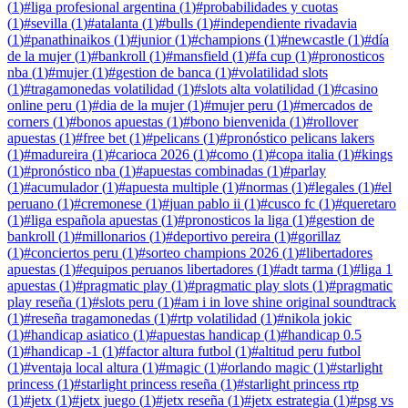
(
1
)
#
liga profesional argentina
(
1
)
#
probabilidades y cuotas
(
1
)
#
sevilla
(
1
)
#
atalanta
(
1
)
#
bulls
(
1
)
#
independiente rivadavia
(
1
)
#
panathinaikos
(
1
)
#
junior
(
1
)
#
champions
(
1
)
#
newcastle
(
1
)
#
día
de la mujer
(
1
)
#
bankroll
(
1
)
#
mansfield
(
1
)
#
fa cup
(
1
)
#
pronosticos
nba
(
1
)
#
mujer
(
1
)
#
gestion de banca
(
1
)
#
volatilidad slots
(
1
)
#
tragamonedas volatilidad
(
1
)
#
slots alta volatilidad
(
1
)
#
casino
online peru
(
1
)
#
dia de la mujer
(
1
)
#
mujer peru
(
1
)
#
mercados de
corners
(
1
)
#
bonos apuestas
(
1
)
#
bono bienvenida
(
1
)
#
rollover
apuestas
(
1
)
#
free bet
(
1
)
#
pelicans
(
1
)
#
pronóstico pelicans lakers
(
1
)
#
madureira
(
1
)
#
carioca 2026
(
1
)
#
como
(
1
)
#
copa italia
(
1
)
#
kings
(
1
)
#
pronóstico nba
(
1
)
#
apuestas combinadas
(
1
)
#
parlay
(
1
)
#
acumulador
(
1
)
#
apuesta multiple
(
1
)
#
normas
(
1
)
#
legales
(
1
)
#
el
peruano
(
1
)
#
cremonese
(
1
)
#
juan pablo ii
(
1
)
#
cusco fc
(
1
)
#
queretaro
(
1
)
#
liga española apuestas
(
1
)
#
pronosticos la liga
(
1
)
#
gestion de
bankroll
(
1
)
#
millonarios
(
1
)
#
deportivo pereira
(
1
)
#
gorillaz
(
1
)
#
conciertos peru
(
1
)
#
sorteo champions 2026
(
1
)
#
libertadores
apuestas
(
1
)
#
equipos peruanos libertadores
(
1
)
#
adt tarma
(
1
)
#
liga 1
apuestas
(
1
)
#
pragmatic play
(
1
)
#
pragmatic play slots
(
1
)
#
pragmatic
play reseña
(
1
)
#
slots peru
(
1
)
#
am i in love shine original soundtrack
(
1
)
#
reseña tragamonedas
(
1
)
#
rtp volatilidad
(
1
)
#
nikola jokic
(
1
)
#
handicap asiatico
(
1
)
#
apuestas handicap
(
1
)
#
handicap 0.5
(
1
)
#
handicap -1
(
1
)
#
factor altura futbol
(
1
)
#
altitud peru futbol
(
1
)
#
ventaja local altura
(
1
)
#
magic
(
1
)
#
orlando magic
(
1
)
#
starlight
princess
(
1
)
#
starlight princess reseña
(
1
)
#
starlight princess rtp
(
1
)
#
jetx
(
1
)
#
jetx juego
(
1
)
#
jetx reseña
(
1
)
#
jetx estrategia
(
1
)
#
psg vs