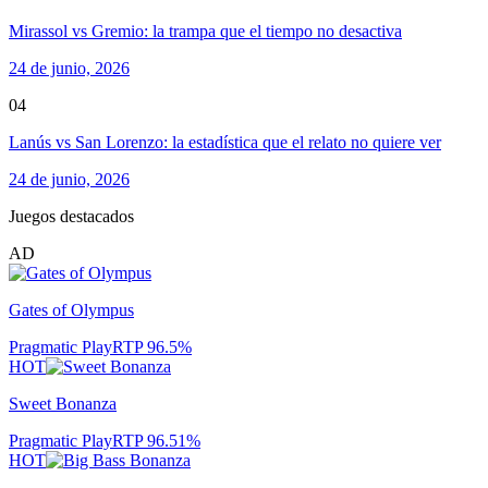
Mirassol vs Gremio: la trampa que el tiempo no desactiva
24 de junio, 2026
04
Lanús vs San Lorenzo: la estadística que el relato no quiere ver
24 de junio, 2026
Juegos destacados
AD
Gates of Olympus
Pragmatic Play
RTP
96.5
%
HOT
Sweet Bonanza
Pragmatic Play
RTP
96.51
%
HOT