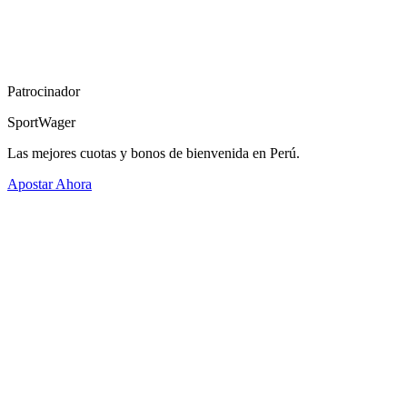
Patrocinador
SportWager
Las mejores cuotas y bonos de bienvenida en Perú.
Apostar Ahora