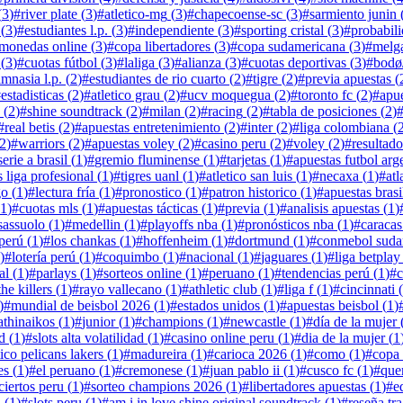
(
3
)
#
river plate
(
3
)
#
atletico-mg
(
3
)
#
chapecoense-sc
(
3
)
#
sarmiento junin
(
3
)
#
estudiantes l.p.
(
3
)
#
independiente
(
3
)
#
sporting cristal
(
3
)
#
probabili
amonedas online
(
3
)
#
copa libertadores
(
3
)
#
copa sudamericana
(
3
)
#
melg
(
3
)
#
cuotas fútbol
(
3
)
#
laliga
(
3
)
#
alianza
(
3
)
#
cuotas deportivas
(
3
)
#
bodø
imnasia l.p.
(
2
)
#
estudiantes de rio cuarto
(
2
)
#
tigre
(
2
)
#
previa apuestas
(
#
estadisticas
(
2
)
#
atletico grau
(
2
)
#
ucv moquegua
(
2
)
#
toronto fc
(
2
)
#
apue
(
2
)
#
shine soundtrack
(
2
)
#
milan
(
2
)
#
racing
(
2
)
#
tabla de posiciones
(
2
)
#
real betis
(
2
)
#
apuestas entretenimiento
(
2
)
#
inter
(
2
)
#
liga colombiana
(
2
)
#
warriors
(
2
)
#
apuestas voley
(
2
)
#
casino peru
(
2
)
#
voley
(
2
)
#
resultado
serie a brasil
(
1
)
#
gremio fluminense
(
1
)
#
tarjetas
(
1
)
#
apuestas futbol arg
 liga profesional
(
1
)
#
tigres uanl
(
1
)
#
atletico san luis
(
1
)
#
necaxa
(
1
)
#
atl
go
(
1
)
#
lectura fría
(
1
)
#
pronostico
(
1
)
#
patron historico
(
1
)
#
apuestas brasi
1
)
#
cuotas mls
(
1
)
#
apuestas tácticas
(
1
)
#
previa
(
1
)
#
analisis apuestas
(
1
)
sassuolo
(
1
)
#
medellin
(
1
)
#
playoffs nba
(
1
)
#
pronósticos nba
(
1
)
#
caracas
 perú
(
1
)
#
los chankas
(
1
)
#
hoffenheim
(
1
)
#
dortmund
(
1
)
#
conmebol suda
)
#
lotería perú
(
1
)
#
coquimbo
(
1
)
#
nacional
(
1
)
#
jaguares
(
1
)
#
liga betplay
al
(
1
)
#
parlays
(
1
)
#
sorteos online
(
1
)
#
peruano
(
1
)
#
tendencias perú
(
1
)
#
the killers
(
1
)
#
rayo vallecano
(
1
)
#
athletic club
(
1
)
#
liga f
(
1
)
#
cincinnati
(
)
#
mundial de beisbol 2026
(
1
)
#
estados unidos
(
1
)
#
apuestas beisbol
(
1
)
athinaikos
(
1
)
#
junior
(
1
)
#
champions
(
1
)
#
newcastle
(
1
)
#
día de la mujer
d
(
1
)
#
slots alta volatilidad
(
1
)
#
casino online peru
(
1
)
#
dia de la mujer
(
1
ico pelicans lakers
(
1
)
#
madureira
(
1
)
#
carioca 2026
(
1
)
#
como
(
1
)
#
copa 
es
(
1
)
#
el peruano
(
1
)
#
cremonese
(
1
)
#
juan pablo ii
(
1
)
#
cusco fc
(
1
)
#
que
ciertos peru
(
1
)
#
sorteo champions 2026
(
1
)
#
libertadores apuestas
(
1
)
#
e
a
(
1
)
#
slots peru
(
1
)
#
am i in love shine original soundtrack
(
1
)
#
reseña t