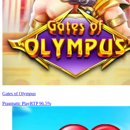
Gates of Olympus
Pragmatic Play
RTP
96.5
%