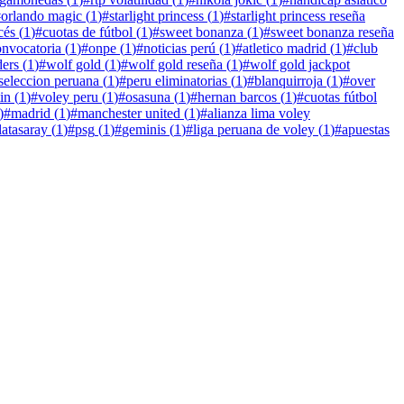
#
orlando magic
(
1
)
#
starlight princess
(
1
)
#
starlight princess reseña
cés
(
1
)
#
cuotas de fútbol
(
1
)
#
sweet bonanza
(
1
)
#
sweet bonanza reseña
onvocatoria
(
1
)
#
onpe
(
1
)
#
noticias perú
(
1
)
#
atletico madrid
(
1
)
#
club
ers
(
1
)
#
wolf gold
(
1
)
#
wolf gold reseña
(
1
)
#
wolf gold jackpot
seleccion peruana
(
1
)
#
peru eliminatorias
(
1
)
#
blanquirroja
(
1
)
#
over
in
(
1
)
#
voley peru
(
1
)
#
osasuna
(
1
)
#
hernan barcos
(
1
)
#
cuotas fútbol
)
#
madrid
(
1
)
#
manchester united
(
1
)
#
alianza lima voley
latasaray
(
1
)
#
psg
(
1
)
#
geminis
(
1
)
#
liga peruana de voley
(
1
)
#
apuestas