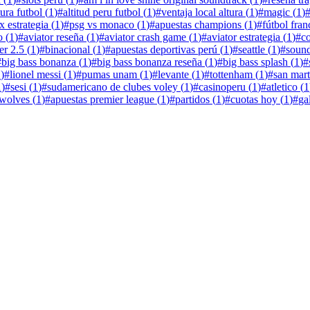
tura futbol
(
1
)
#
altitud peru futbol
(
1
)
#
ventaja local altura
(
1
)
#
magic
(
1
)
tx estrategia
(
1
)
#
psg vs monaco
(
1
)
#
apuestas champions
(
1
)
#
fútbol fran
o
(
1
)
#
aviator reseña
(
1
)
#
aviator crash game
(
1
)
#
aviator estrategia
(
1
)
#
c
er 2.5
(
1
)
#
binacional
(
1
)
#
apuestas deportivas perú
(
1
)
#
seattle
(
1
)
#
sound
#
big bass bonanza
(
1
)
#
big bass bonanza reseña
(
1
)
#
big bass splash
(
1
)
#
1
)
#
lionel messi
(
1
)
#
pumas unam
(
1
)
#
levante
(
1
)
#
tottenham
(
1
)
#
san mart
1
)
#
sesi
(
1
)
#
sudamericano de clubes voley
(
1
)
#
casinoperu
(
1
)
#
atletico
(
1
 wolves
(
1
)
#
apuestas premier league
(
1
)
#
partidos
(
1
)
#
cuotas hoy
(
1
)
#
ga