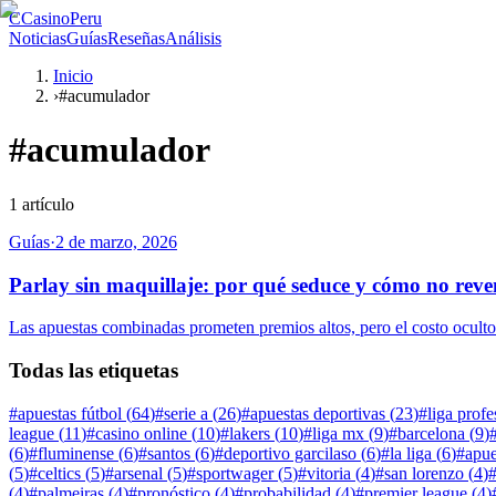
C
CasinoPeru
Noticias
Guías
Reseñas
Análisis
Inicio
›
#acumulador
#
acumulador
1
artículo
Guías
·
2 de marzo, 2026
Parlay sin maquillaje: por qué seduce y cómo no reve
Las apuestas combinadas prometen premios altos, pero el costo oculto es
Todas las etiquetas
#
apuestas fútbol
(
64
)
#
serie a
(
26
)
#
apuestas deportivas
(
23
)
#
liga profe
league
(
11
)
#
casino online
(
10
)
#
lakers
(
10
)
#
liga mx
(
9
)
#
barcelona
(
9
)
(
6
)
#
fluminense
(
6
)
#
santos
(
6
)
#
deportivo garcilaso
(
6
)
#
la liga
(
6
)
#
apue
(
5
)
#
celtics
(
5
)
#
arsenal
(
5
)
#
sportwager
(
5
)
#
vitoria
(
4
)
#
san lorenzo
(
4
)
(
4
)
#
palmeiras
(
4
)
#
pronóstico
(
4
)
#
probabilidad
(
4
)
#
premier league
(
4
)