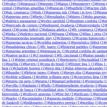
(
3
)
#
valor
(
3
)
#
mirassol
(
3
)
#
gremio
(
3
)
#
lanus
(
3
)
#
monterrey
(
3
)
#
remo
central
(
3
)
#
tarjetas amarillas
(
3
)
#
huracan
(
3
)
#
banfield
(
3
)
#
racing club
(
3
)
#
utc cajamarca
(
3
)
#
mls
(
3
)
#
apuestas mls
(
3
)
#
am i in love
(
3
)
#
trag
(
3
)
#
apuestas peru
(
3
)
#
betis
(
3
)
#
resultados
(
3
)
#
tigres
(
3
)
#
nba apuestas
(
2
)
#
atletico paranaense
(
2
)
#
velez sarsfield
(
2
)
#
instituto cordoba
(
2
)
#
g
(
2
)
#
mercado de corners
(
2
)
#
independ. rivadavia
(
2
)
#
universitario
(
2
)
miami
(
2
)
#
cuotas futbol
(
2
)
#
alianza atletico
(
2
)
#
fc cajamarca
(
2
)
#
perú
(
2
)
#
tinka
(
2
)
#
atletico nacional
(
2
)
#
tijuana
(
2
)
#
lima
(
2
)
#
liga 1 peru
(
2
)
(
2
)
#
tragamonedas pragmatic play
(
2
)
#
clippers
(
2
)
#
cuotas baloncesto
(
(
1
)
#
apuestas tacticas
(
1
)
#
coritiba palmeiras
(
1
)
#
pronóstico fútbol
(
1
)
#
(
1
)
#
guadalajara chivas
(
1
)
#
fc juarez
(
1
)
#
historial partidos
(
1
)
#
apuestas
(
1
)
#
apuestas argentina
(
1
)
#
gimnasia m.
(
1
)
#
central cordoba de santia
(
1
)
#
patron tactico
(
1
)
#
cf montreal
(
1
)
#
fc cincinnati
(
1
)
#
balon parado
(
liga 1
(
1
)
#
shine original soundtrack
(
1
)
#
petroperu
(
1
)
#
actualidad
(
1
)
#
(
1
)
#
puebla
(
1
)
#
bayern
(
1
)
#
copa do brasil
(
1
)
#
fixture liga 1
(
1
)
#
liga 1
heat
(
1
)
#
charlotte hornets
(
1
)
#
mvp nba
(
1
)
#
shai gilgeous-alexander
(
1
(
1
)
#
thunder
(
1
)
#
lebron james
(
1
)
#
nets
(
1
)
#
props nba
(
1
)
#
apuestas roy
(
1
)
#
robbie williams
(
1
)
#
robbie williams peru
(
1
)
#
conciertos lima
(
1
)
#
(
1
)
#
granja vip peru
(
1
)
#
granja
(
1
)
#
manuel pellegrini
(
1
)
#
venezuela
(
1
(
1
)
#
sevilla
(
1
)
#
atalanta
(
1
)
#
bulls
(
1
)
#
independiente rivadavia
(
1
)
#
pan
(
1
)
#
gestion de banca
(
1
)
#
volatilidad slots
(
1
)
#
tragamonedas volatilida
bienvenida
(
1
)
#
rollover apuestas
(
1
)
#
free bet
(
1
)
#
pelicans
(
1
)
#
pronóst
(
1
)
#
parlay
(
1
)
#
acumulador
(
1
)
#
apuesta multiple
(
1
)
#
normas
(
1
)
#
legal
de bankroll
(
1
)
#
millonarios
(
1
)
#
deportivo pereira
(
1
)
#
gorillaz
(
1
)
#
con
(
1
)
#
pragmatic play
(
1
)
#
pragmatic play slots
(
1
)
#
pragmatic play reseñ