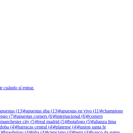
r cuándo sí entrar.
apuestas
(
13
)
#
apuestas nba
(
13
)
#
apuestas en vivo
(
11
)
#
champions
engo
(
7
)
#
apuestas corners
(
6
)
#
internacional
(
6
)
#
corners
#
manchester city
(
5
)
#
real madrid
(
5
)
#
botafogo
(
5
)
#
alianza lima
rdoba
(
4
)
#
barracas central
(
4
)
#
platense
(
4
)
#
union santa fe
4
)
#
brasileirao
(
4
)
#
nba
(
4
)
#
cienciano
(
4
)
#
peru
(
4
)
#
vasco da gama