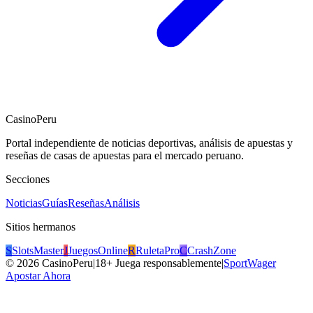
CasinoPeru
Portal independiente de noticias deportivas, análisis de apuestas y
reseñas de casas de apuestas para el mercado peruano.
Secciones
Noticias
Guías
Reseñas
Análisis
Sitios hermanos
S
SlotsMaster
J
JuegosOnline
R
RuletaPro
C
CrashZone
©
2026
CasinoPeru
|
18+ Juega responsablemente
|
SportWager
Apostar Ahora