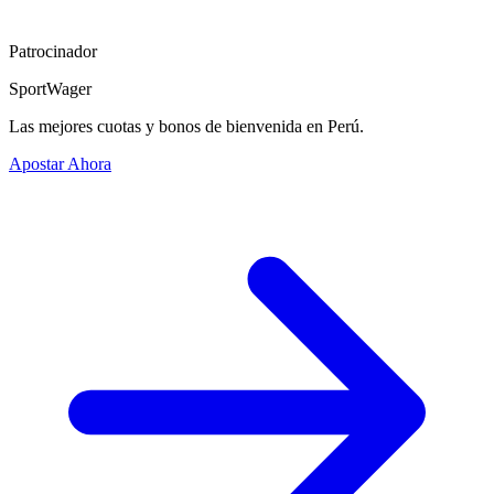
Patrocinador
SportWager
Las mejores cuotas y bonos de bienvenida en Perú.
Apostar Ahora