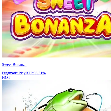
Sweet Bonanza
Pragmatic Play
RTP
96.51
%
HOT