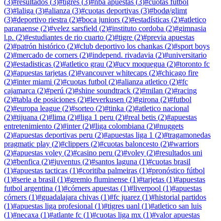
(
3
)
#
resultados
(
3
)
#
tigres
(
3
)
#
nba apuestas
(
3
)
#
cuotas fútbol
(
3
)
#
laliga
(
3
)
#
alianza
(
3
)
#
cuotas deportivas
(
3
)
#
bodø/glimt
(
3
)
#
deportivo riestra
(
2
)
#
boca juniors
(
2
)
#
estadísticas
(
2
)
#
atletico
paranaense
(
2
)
#
velez sarsfield
(
2
)
#
instituto cordoba
(
2
)
#
gimnasia
l.p.
(
2
)
#
estudiantes de rio cuarto
(
2
)
#
tigre
(
2
)
#
previa apuestas
(
2
)
#
patrón histórico
(
2
)
#
club deportivo los chankas
(
2
)
#
sport boys
(
2
)
#
mercado de corners
(
2
)
#
independ. rivadavia
(
2
)
#
universitario
(
2
)
#
estadisticas
(
2
)
#
atletico grau
(
2
)
#
ucv moquegua
(
2
)
#
toronto fc
(
2
)
#
apuestas tarjetas
(
2
)
#
vancouver whitecaps
(
2
)
#
chicago fire
(
2
)
#
inter miami
(
2
)
#
cuotas futbol
(
2
)
#
alianza atletico
(
2
)
#
fc
cajamarca
(
2
)
#
perú
(
2
)
#
shine soundtrack
(
2
)
#
milan
(
2
)
#
racing
(
2
)
#
tabla de posiciones
(
2
)
#
leverkusen
(
2
)
#
girona
(
2
)
#
futbol
(
2
)
#
europa league
(
2
)
#
sorteo
(
2
)
#
tinka
(
2
)
#
atletico nacional
(
2
)
#
tijuana
(
2
)
#
lima
(
2
)
#
liga 1 peru
(
2
)
#
real betis
(
2
)
#
apuestas
entretenimiento
(
2
)
#
inter
(
2
)
#
liga colombiana
(
2
)
#
nuggets
(
2
)
#
apuestas deportivas peru
(
2
)
#
apuestas liga 1
(
2
)
#
tragamonedas
pragmatic play
(
2
)
#
clippers
(
2
)
#
cuotas baloncesto
(
2
)
#
warriors
(
2
)
#
apuestas voley
(
2
)
#
casino peru
(
2
)
#
voley
(
2
)
#
resultados uni
(
2
)
#
benfica
(
2
)
#
juventus
(
2
)
#
santos laguna
(
1
)
#
cuotas brasil
(
1
)
#
apuestas tacticas
(
1
)
#
coritiba palmeiras
(
1
)
#
pronóstico fútbol
(
1
)
#
serie a brasil
(
1
)
#
gremio fluminense
(
1
)
#
tarjetas
(
1
)
#
apuestas
futbol argentina
(
1
)
#
córners apuestas
(
1
)
#
liverpool
(
1
)
#
apuestas
córners
(
1
)
#
guadalajara chivas
(
1
)
#
fc juarez
(
1
)
#
historial partidos
(
1
)
#
apuestas liga profesional
(
1
)
#
tigres uanl
(
1
)
#
atletico san luis
(
1
)
#
necaxa
(
1
)
#
atlante fc
(
1
)
#
cuotas liga mx
(
1
)
#
valor apuestas