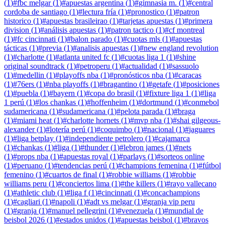
(
1
)
#
fbc melgar
(
1
)
#
apuestas argentina
(
1
)
#
gimnasia m.
(
1
)
#
central
cordoba de santiago
(
1
)
#
lectura fría
(
1
)
#
pronostico
(
1
)
#
patron
historico
(
1
)
#
apuestas brasileirao
(
1
)
#
tarjetas apuestas
(
1
)
#
primera
division
(
1
)
#
análisis apuestas
(
1
)
#
patron tactico
(
1
)
#
cf montreal
(
1
)
#
fc cincinnati
(
1
)
#
balon parado
(
1
)
#
cuotas mls
(
1
)
#
apuestas
tácticas
(
1
)
#
previa
(
1
)
#
analisis apuestas
(
1
)
#
new england revolution
(
1
)
#
charlotte
(
1
)
#
atlanta united fc
(
1
)
#
cuotas liga 1
(
1
)
#
shine
original soundtrack
(
1
)
#
petroperu
(
1
)
#
actualidad
(
1
)
#
sassuolo
(
1
)
#
medellin
(
1
)
#
playoffs nba
(
1
)
#
pronósticos nba
(
1
)
#
caracas
(
1
)
#
76ers
(
1
)
#
nba playoffs
(
1
)
#
bragantino
(
1
)
#
getafe
(
1
)
#
posiciones
(
1
)
#
puebla
(
1
)
#
bayern
(
1
)
#
copa do brasil
(
1
)
#
fixture liga 1
(
1
)
#
liga
1 perú
(
1
)
#
los chankas
(
1
)
#
hoffenheim
(
1
)
#
dortmund
(
1
)
#
conmebol
sudamericana
(
1
)
#
sudamericana
(
1
)
#
pelota parada
(
1
)
#
braga
(
1
)
#
miami heat
(
1
)
#
charlotte hornets
(
1
)
#
mvp nba
(
1
)
#
shai gilgeous-
alexander
(
1
)
#
lotería perú
(
1
)
#
coquimbo
(
1
)
#
nacional
(
1
)
#
jaguares
(
1
)
#
liga betplay
(
1
)
#
independiente petrolero
(
1
)
#
cajamarca
(
1
)
#
chankas
(
1
)
#
liga
(
1
)
#
thunder
(
1
)
#
lebron james
(
1
)
#
nets
(
1
)
#
props nba
(
1
)
#
apuestas royal
(
1
)
#
parlays
(
1
)
#
sorteos online
(
1
)
#
peruano
(
1
)
#
tendencias perú
(
1
)
#
champions femenina
(
1
)
#
fútbol
femenino
(
1
)
#
cuartos de final
(
1
)
#
robbie williams
(
1
)
#
robbie
williams peru
(
1
)
#
conciertos lima
(
1
)
#
the killers
(
1
)
#
rayo vallecano
(
1
)
#
athletic club
(
1
)
#
liga f
(
1
)
#
cincinnati
(
1
)
#
concachampions
(
1
)
#
cagliari
(
1
)
#
napoli
(
1
)
#
adt vs melgar
(
1
)
#
granja vip peru
(
1
)
#
granja
(
1
)
#
manuel pellegrini
(
1
)
#
venezuela
(
1
)
#
mundial de
beisbol 2026
(
1
)
#
estados unidos
(
1
)
#
apuestas beisbol
(
1
)
#
bravos