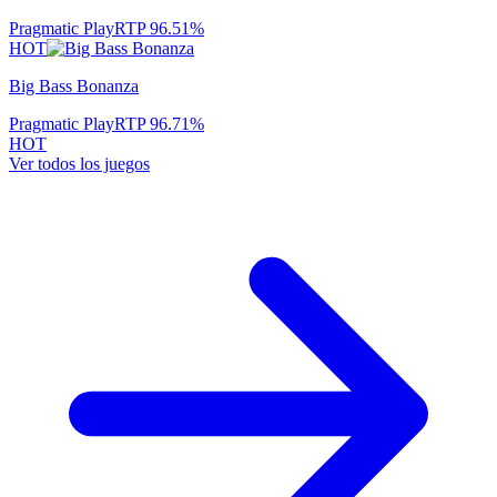
Pragmatic Play
RTP
96.51
%
HOT
Big Bass Bonanza
Pragmatic Play
RTP
96.71
%
HOT
Ver todos los juegos