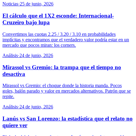
Noticias
·
25 de junio, 2026
El cálculo que el 1X2 esconde: Internacional-
Cruzeiro bajo lupa
Convertimos las cuotas 2.25 / 3.20 / 3.10 en probabilidades
implícitas y encontramos que el verdadero valor podría estar en un
mercado que pocos miran: los corners.
Análisis
·
24 de junio, 2026
Mirassol vs Gremio: la trampa que el tiempo no
desactiva
Mirassol vs Gremio: el choque donde la historia manda. Pocos
goles, balón parado y valor en mercados alternativos. Patrón que se
repite.
Análisis
·
24 de junio, 2026
Lanús vs San Lorenzo: la estadística que el relato no
quiere ver