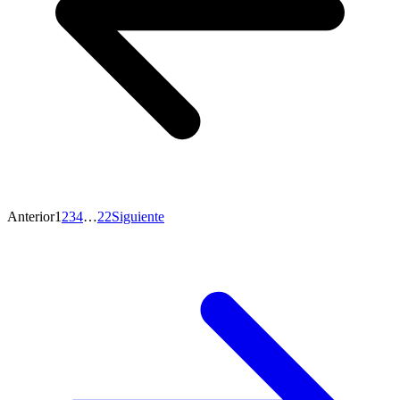
Anterior
1
2
3
4
…
22
Siguiente