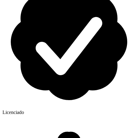
Licenciado