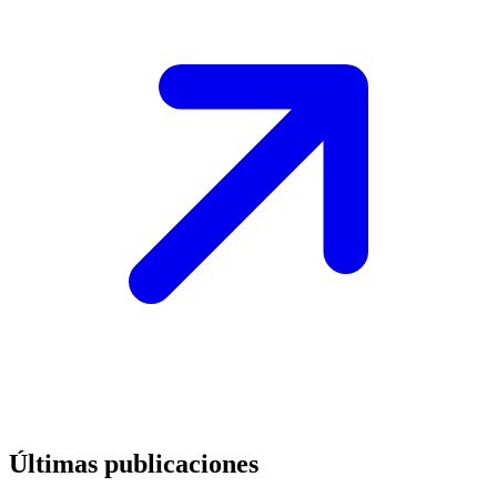
Últimas publicaciones