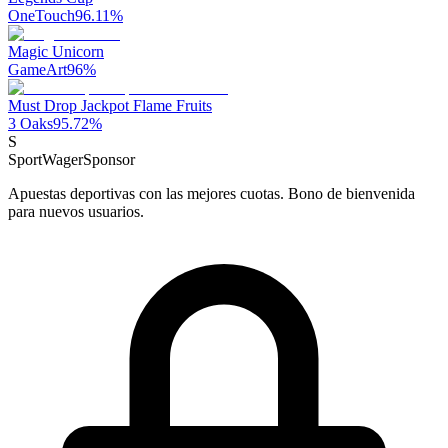
OneTouch
96.11
%
Magic Unicorn
GameArt
96
%
Must Drop Jackpot Flame Fruits
3 Oaks
95.72
%
S
SportWager
Sponsor
Apuestas deportivas con las mejores cuotas. Bono de bienvenida
para nuevos usuarios.