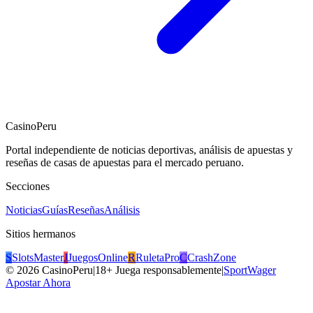
CasinoPeru
Portal independiente de noticias deportivas, análisis de apuestas y
reseñas de casas de apuestas para el mercado peruano.
Secciones
Noticias
Guías
Reseñas
Análisis
Sitios hermanos
S
SlotsMaster
J
JuegosOnline
R
RuletaPro
C
CrashZone
©
2026
CasinoPeru
|
18+ Juega responsablemente
|
SportWager
Apostar Ahora