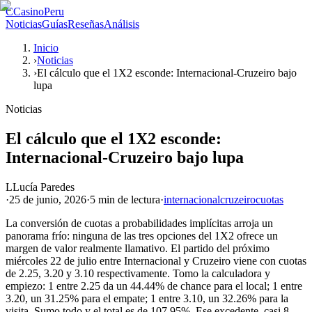
C
CasinoPeru
Noticias
Guías
Reseñas
Análisis
Inicio
›
Noticias
›
El cálculo que el 1X2 esconde: Internacional-Cruzeiro bajo
lupa
Noticias
El cálculo que el 1X2 esconde:
Internacional-Cruzeiro bajo lupa
L
Lucía Paredes
·
25 de junio, 2026
·
5 min
de lectura
·
internacional
cruzeiro
cuotas
La conversión de cuotas a probabilidades implícitas arroja un
panorama frío: ninguna de las tres opciones del 1X2 ofrece un
margen de valor realmente llamativo. El partido del próximo
miércoles 22 de julio entre Internacional y Cruzeiro viene con cuotas
de 2.25, 3.20 y 3.10 respectivamente. Tomo la calculadora y
empiezo: 1 entre 2.25 da un 44.44% de chance para el local; 1 entre
3.20, un 31.25% para el empate; 1 entre 3.10, un 32.26% para la
visita. Sumo todo y el total es de 107.95%. Ese excedente, casi 8