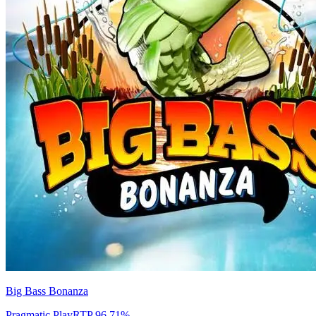
Big Bass Bonanza
Pragmatic Play
RTP
96.71
%