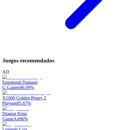
Juegos recomendados
AD
Emotional Damage
G Games
96.09
%
X1000 Golden Penny 2
Playson
95.67
%
Dragon King
GameArt
96
%
Legends Cup