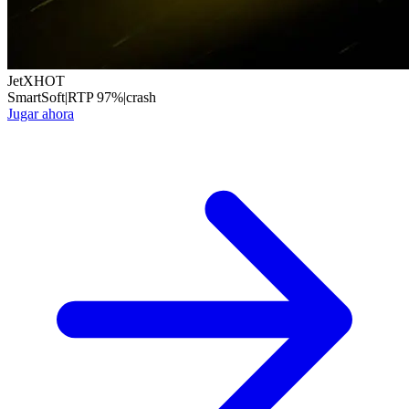
JetX
HOT
SmartSoft
|
RTP
97
%
|
crash
Jugar ahora