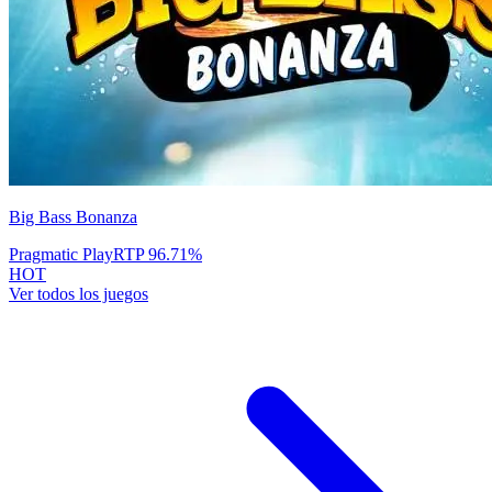
Big Bass Bonanza
Pragmatic Play
RTP
96.71
%
HOT
Ver todos los juegos