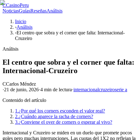
C
CasinoPeru
Noticias
Guías
Reseñas
Análisis
Inicio
›
Análisis
›
El centro que sobra y el corner que falta: Internacional-
Cruzeiro
Análisis
El centro que sobra y el corner que falta:
Internacional-Cruzeiro
C
Carlos Méndez
·
21 de junio, 2026
·
4 min
de lectura
·
internacional
cruzeiro
serie a
Contenido del artículo
1.
¿Por qué los corners esconden el valor real?
2.
¿Cuándo aparece la racha de corners?
3.
¿Conviene el over de corners o esperar al vivo?
Internacional y Cruzeiro se miden en un duelo que promete pocos
goles pero muchas interrupciones. Las cuotas del 1X2 no reflejan la