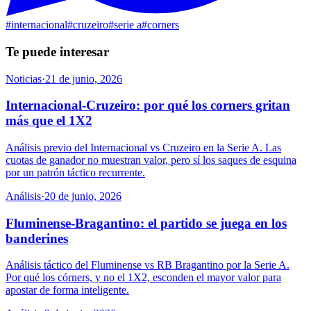
#
internacional
#
cruzeiro
#
serie a
#
corners
Te puede interesar
Noticias
·
21 de junio, 2026
Internacional-Cruzeiro: por qué los corners gritan
más que el 1X2
Análisis previo del Internacional vs Cruzeiro en la Serie A. Las
cuotas de ganador no muestran valor, pero sí los saques de esquina
por un patrón táctico recurrente.
Análisis
·
20 de junio, 2026
Fluminense-Bragantino: el partido se juega en los
banderines
Análisis táctico del Fluminense vs RB Bragantino por la Serie A.
Por qué los córners, y no el 1X2, esconden el mayor valor para
apostar de forma inteligente.