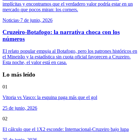
implícitas y encontramos que el verdadero valor podría estar en un
mercado que pocos miran: los corners.
Noticias
·
7 de junio, 2026
Cruzeiro-Botafogo: la narrativa choca con los
números
El relato popular empuja al Botafogo, pero los patrones históricos en
el Mineirão y la estadística sin cuota oficial favorecen a Cruzeiro.
Esta noche, el valor está en casa.
Lo más leído
01
Vitoria vs Vasco: la esquina paga más que el gol
25 de junio, 2026
02
El cálculo que el 1X2 esconde: Internacional-Cruzeiro bajo lupa
25 de junio, 2026