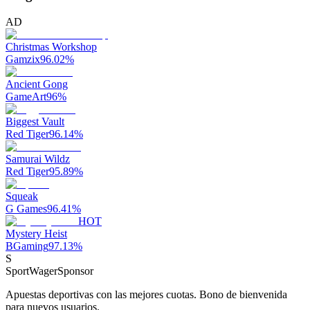
AD
Christmas Workshop
Gamzix
96.02
%
Ancient Gong
GameArt
96
%
Biggest Vault
Red Tiger
96.14
%
Samurai Wildz
Red Tiger
95.89
%
Squeak
G Games
96.41
%
HOT
Mystery Heist
BGaming
97.13
%
S
SportWager
Sponsor
Apuestas deportivas con las mejores cuotas. Bono de bienvenida
para nuevos usuarios.