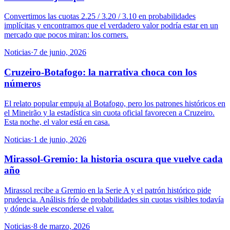
Convertimos las cuotas 2.25 / 3.20 / 3.10 en probabilidades
implícitas y encontramos que el verdadero valor podría estar en un
mercado que pocos miran: los corners.
Noticias
·
7 de junio, 2026
Cruzeiro-Botafogo: la narrativa choca con los
números
El relato popular empuja al Botafogo, pero los patrones históricos en
el Mineirão y la estadística sin cuota oficial favorecen a Cruzeiro.
Esta noche, el valor está en casa.
Noticias
·
1 de junio, 2026
Mirassol-Gremio: la historia oscura que vuelve cada
año
Mirassol recibe a Gremio en la Serie A y el patrón histórico pide
prudencia. Análisis frío de probabilidades sin cuotas visibles todavía
y dónde suele esconderse el valor.
Noticias
·
8 de marzo, 2026