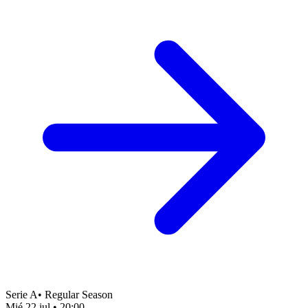
Serie A
•
Regular Season
Mié 22 jul
•
20:00