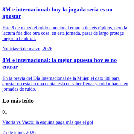
8M e internacional: hoy la jugada seria es no
apostar
Este 8 de marzo el ruido emocional empuja tickets rápidos, pero la
lectura fría dice otra cosa: en esta jornada, pasar de largo protege
mejor tu bankroll.
Noticias
·
6 de marzo, 2026
8M e internacional: la mejor apuesta hoy es no
entrar
En la previa del Día Internacional de la Mujer, el dato útil para
apostar no está en una cuota: está en saber frenar y cuidar banca en
jornadas de ruido.
Lo más leído
01
Vitoria vs Vasco: la esquina paga más que el gol
25 de junio, 2026