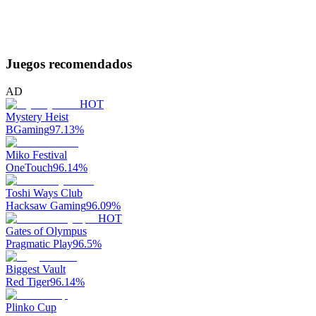
Juegos recomendados
AD
HOT
Mystery Heist
BGaming
97.13
%
Miko Festival
OneTouch
96.14
%
Toshi Ways Club
Hacksaw Gaming
96.09
%
HOT
Gates of Olympus
Pragmatic Play
96.5
%
Biggest Vault
Red Tiger
96.14
%
Plinko Cup