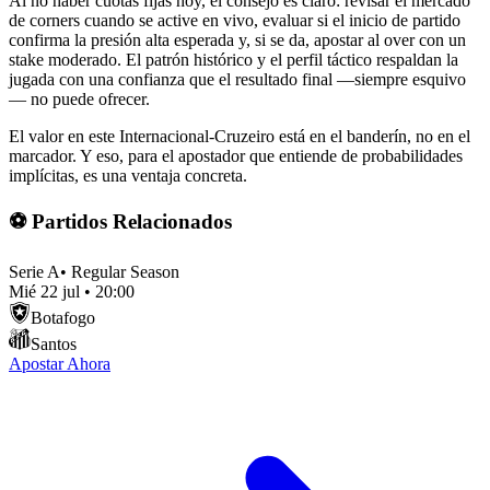
Al no haber cuotas fijas hoy, el consejo es claro: revisar el mercado
de corners cuando se active en vivo, evaluar si el inicio de partido
confirma la presión alta esperada y, si se da, apostar al over con un
stake moderado. El patrón histórico y el perfil táctico respaldan la
jugada con una confianza que el resultado final —siempre esquivo
— no puede ofrecer.
El valor en este Internacional-Cruzeiro está en el banderín, no en el
marcador. Y eso, para el apostador que entiende de probabilidades
implícitas, es una ventaja concreta.
⚽ Partidos Relacionados
Serie A
•
Regular Season
Mié 22 jul
•
20:00
Botafogo
Santos
Apostar Ahora