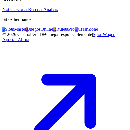
Noticias
Guías
Reseñas
Análisis
Sitios hermanos
S
SlotsMaster
J
JuegosOnline
R
RuletaPro
C
CrashZone
©
2026
CasinoPeru
|
18+ Juega responsablemente
|
SportWager
Apostar Ahora