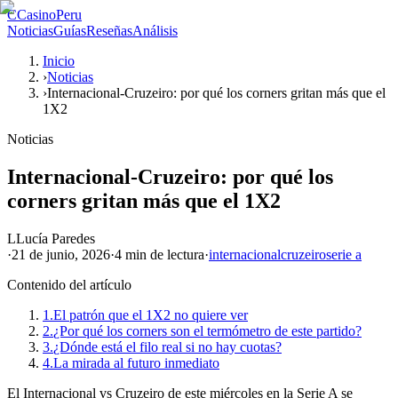
C
CasinoPeru
Noticias
Guías
Reseñas
Análisis
Inicio
›
Noticias
›
Internacional-Cruzeiro: por qué los corners gritan más que el
1X2
Noticias
Internacional-Cruzeiro: por qué los
corners gritan más que el 1X2
L
Lucía Paredes
·
21 de junio, 2026
·
4 min
de lectura
·
internacional
cruzeiro
serie a
Contenido del artículo
1.
El patrón que el 1X2 no quiere ver
2.
¿Por qué los corners son el termómetro de este partido?
3.
¿Dónde está el filo real si no hay cuotas?
4.
La mirada al futuro inmediato
El Internacional vs Cruzeiro de este miércoles en la Serie A se