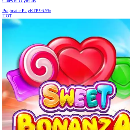
Gates of Olympus
Pragmatic Play
RTP
96.5
%
HOT