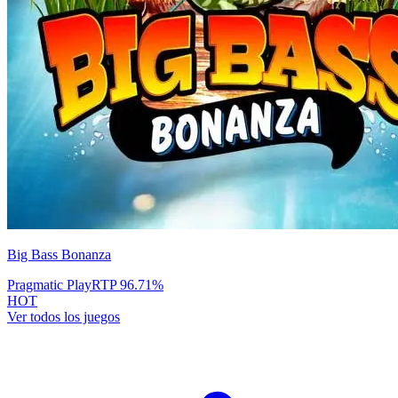
Big Bass Bonanza
Pragmatic Play
RTP
96.71
%
HOT
Ver todos los juegos