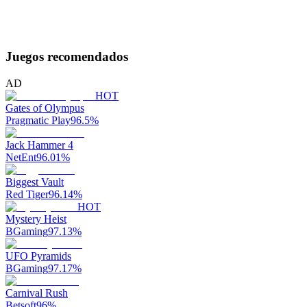
Juegos recomendados
AD
HOT
Gates of Olympus
Pragmatic Play
96.5
%
Jack Hammer 4
NetEnt
96.01
%
Biggest Vault
Red Tiger
96.14
%
HOT
Mystery Heist
BGaming
97.13
%
UFO Pyramids
BGaming
97.17
%
Carnival Rush
Betsoft
96
%