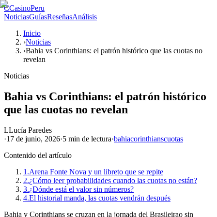
C
CasinoPeru
Noticias
Guías
Reseñas
Análisis
Inicio
›
Noticias
›
Bahia vs Corinthians: el patrón histórico que las cuotas no
revelan
Noticias
Bahia vs Corinthians: el patrón histórico
que las cuotas no revelan
L
Lucía Paredes
·
17 de junio, 2026
·
5 min
de lectura
·
bahia
corinthians
cuotas
Contenido del artículo
1.
Arena Fonte Nova y un libreto que se repite
2.
¿Cómo leer probabilidades cuando las cuotas no están?
3.
¿Dónde está el valor sin números?
4.
El historial manda, las cuotas vendrán después
Bahia y Corinthians se cruzan en la jornada del Brasileirao sin