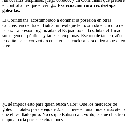
ritmo: faltas tempranas, juego cortado, y un Corinthians que prefiere
el control antes que el vértigo.
Esa ecuación rara vez destapa
goleadas.
El Corinthians, acostumbrado a dominar la posesión en otras
canchas, encuentra en Bahía un rival que le incomoda el circuito de
pases. La presión organizada del Esquadrão en la salida del Timão
suele generar pérdidas y tarjetas tempranas. Ese molde táctico, año
tras año, se ha convertido en la guía silenciosa para quien apuesta en
vivo.
¿Qué implica esto para quien busca valor? Que los mercados de
goles — totales por debajo de 2.5 — merecen una mirada más atenta
que el resultado puro. No es que Bahia sea favorito; es que el patrón
empuja hacia pocas celebraciones.