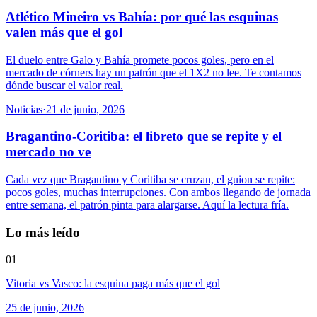
Atlético Mineiro vs Bahía: por qué las esquinas
valen más que el gol
El duelo entre Galo y Bahía promete pocos goles, pero en el
mercado de córners hay un patrón que el 1X2 no lee. Te contamos
dónde buscar el valor real.
Noticias
·
21 de junio, 2026
Bragantino-Coritiba: el libreto que se repite y el
mercado no ve
Cada vez que Bragantino y Coritiba se cruzan, el guion se repite:
pocos goles, muchas interrupciones. Con ambos llegando de jornada
entre semana, el patrón pinta para alargarse. Aquí la lectura fría.
Lo más leído
01
Vitoria vs Vasco: la esquina paga más que el gol
25 de junio, 2026