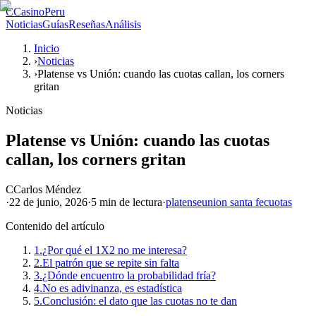
C
CasinoPeru
Noticias
Guías
Reseñas
Análisis
Inicio
›
Noticias
›
Platense vs Unión: cuando las cuotas callan, los corners
gritan
Noticias
Platense vs Unión: cuando las cuotas
callan, los corners gritan
C
Carlos Méndez
·
22 de junio, 2026
·
5 min
de lectura
·
platense
union santa fe
cuotas
Contenido del artículo
1.
¿Por qué el 1X2 no me interesa?
2.
El patrón que se repite sin falta
3.
¿Dónde encuentro la probabilidad fría?
4.
No es adivinanza, es estadística
5.
Conclusión: el dato que las cuotas no te dan