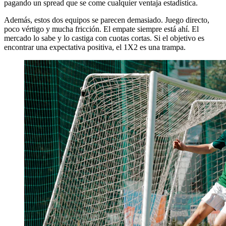
pagando un spread que se come cualquier ventaja estadística.
Además, estos dos equipos se parecen demasiado. Juego directo,
poco vértigo y mucha fricción. El empate siempre está ahí. El
mercado lo sabe y lo castiga con cuotas cortas. Si el objetivo es
encontrar una expectativa positiva, el 1X2 es una trampa.