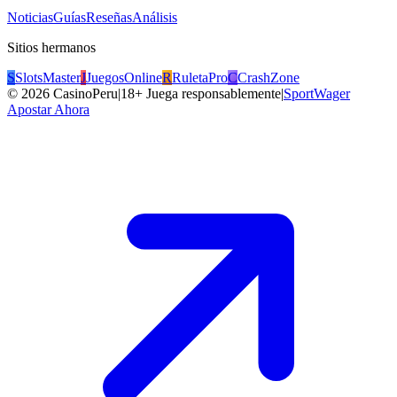
Noticias
Guías
Reseñas
Análisis
Sitios hermanos
S
SlotsMaster
J
JuegosOnline
R
RuletaPro
C
CrashZone
©
2026
CasinoPeru
|
18+ Juega responsablemente
|
SportWager
Apostar Ahora