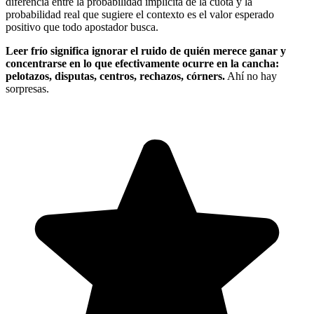
diferencia entre la probabilidad implícita de la cuota y la
probabilidad real que sugiere el contexto es el valor esperado
positivo que todo apostador busca.
Leer frío significa ignorar el ruido de quién merece ganar y
concentrarse en lo que efectivamente ocurre en la cancha:
pelotazos, disputas, centros, rechazos, córners.
Ahí no hay
sorpresas.