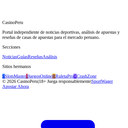
CasinoPeru
Portal independiente de noticias deportivas, análisis de apuestas y
reseñas de casas de apuestas para el mercado peruano.
Secciones
Noticias
Guías
Reseñas
Análisis
Sitios hermanos
S
SlotsMaster
J
JuegosOnline
R
RuletaPro
C
CrashZone
©
2026
CasinoPeru
|
18+ Juega responsablemente
|
SportWager
Apostar Ahora