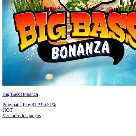
Big Bass Bonanza
Pragmatic Play
RTP
96.71
%
HOT
Ver todos los juegos