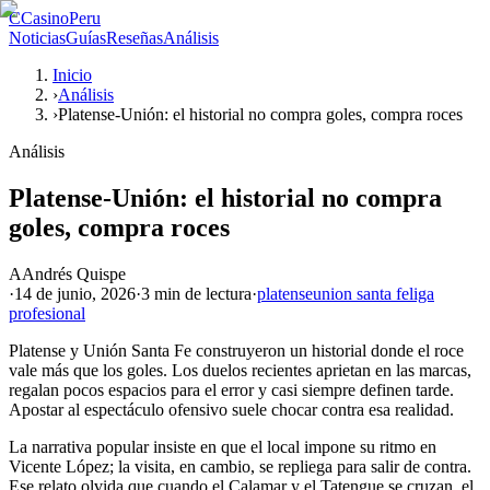
C
CasinoPeru
Noticias
Guías
Reseñas
Análisis
Inicio
›
Análisis
›
Platense-Unión: el historial no compra goles, compra roces
Análisis
Platense-Unión: el historial no compra
goles, compra roces
A
Andrés Quispe
·
14 de junio, 2026
·
3 min
de lectura
·
platense
union santa fe
liga
profesional
Platense y Unión Santa Fe construyeron un historial donde el roce
vale más que los goles. Los duelos recientes aprietan en las marcas,
regalan pocos espacios para el error y casi siempre definen tarde.
Apostar al espectáculo ofensivo suele chocar contra esa realidad.
La narrativa popular insiste en que el local impone su ritmo en
Vicente López; la visita, en cambio, se repliega para salir de contra.
Ese relato olvida que cuando el Calamar y el Tatengue se cruzan, el