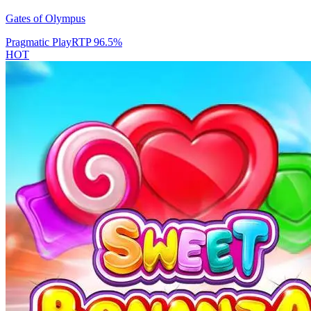
Gates of Olympus
Pragmatic Play
RTP
96.5
%
HOT