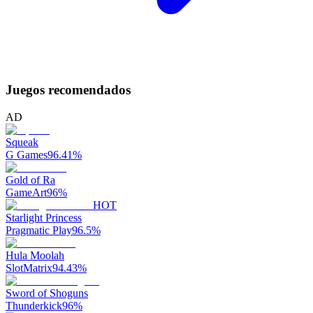
Juegos recomendados
AD
Squeak
G Games
96.41
%
Gold of Ra
GameArt
96
%
HOT
Starlight Princess
Pragmatic Play
96.5
%
Hula Moolah
SlotMatrix
94.43
%
Sword of Shoguns
Thunderkick
96
%