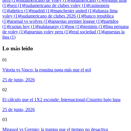
peru
(
1
)
#
sudamericano de voley
(
1
)
#
sudamericano
(
1
)
#
regatas lima
(
1
)
#
sesi
(
1
)
#
sudamericano de clubes voley
(
1
)
#
casinoperu
(
1
)
#
atletico
(
1
)
#
madrid
(
1
)
#
manchester united
(
1
)
#
alianza lima
voley
(
1
)
#
sudamericano de clubes 2026
(
1
)
#
banco republica
(
1
)
#
arsenal vs wolves
(
1
)
#
apuestas premier league
(
1
)
#
partidos
(
1
)
#
cuotas hoy
(
1
)
#
galatasaray
(
1
)
#
psg
(
1
)
#
geminis
(
1
)
#
liga peruana
de voley
(
1
)
#
apuestas voley peru
(
1
)
#
real sociedad
(
1
)
#
apuestas la
liga
(
1
)
Lo más leído
01
Vitoria vs Vasco: la esquina paga más que el gol
25 de junio, 2026
02
El cálculo que el 1X2 esconde: Internacional-Cruzeiro bajo lupa
25 de junio, 2026
03
Mirassol vs Gremio: la trampa que el tiempo no desactiva