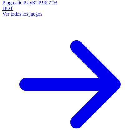
Pragmatic Play
RTP
96.71
%
HOT
Ver todos los juegos