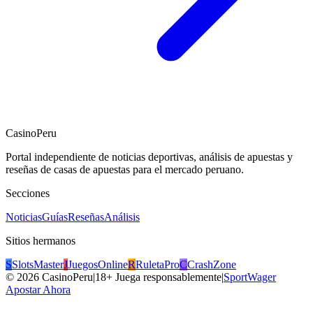
CasinoPeru
Portal independiente de noticias deportivas, análisis de apuestas y
reseñas de casas de apuestas para el mercado peruano.
Secciones
Noticias
Guías
Reseñas
Análisis
Sitios hermanos
S
SlotsMaster
J
JuegosOnline
R
RuletaPro
C
CrashZone
©
2026
CasinoPeru
|
18+ Juega responsablemente
|
SportWager
Apostar Ahora