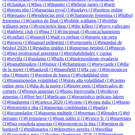
(
1
)
#
chankas
(
1
)
#
liga
(
1
)
#
thunder
(
1
)
#
lebron james
(
1
)
#
nets
(
1
)
#
props nba
(
1
)
#
apuestas royal
(
1
)
#
parlays
(
1
)
#
sorteos online
(
1
)
#
peruano
(
1
)
#
tendencias perú
(
1
)
#
champions femenina
(
1
)
#
fútbol
femenino
(
1
)
#
cuartos de final
(
1
)
#
robbie williams
(
1
)
#
robbie
williams peru
(
1
)
#
conciertos lima
(
1
)
#
the killers
(
1
)
#
rayo vallecano
(
1
)
#
athletic club
(
1
)
#
liga f
(
1
)
#
cincinnati
(
1
)
#
concachampions
(
1
)
#
cagliari
(
1
)
#
napoli
(
1
)
#
adt vs melgar
(
1
)
#
granja vip peru
(
1
)
#
granja
(
1
)
#
manuel pellegrini
(
1
)
#
venezuela
(
1
)
#
mundial de
beisbol 2026
(
1
)
#
estados unidos
(
1
)
#
apuestas beisbol
(
1
)
#
bravos
(
1
)
#
liga profesional argentina
(
1
)
#
probabilidades y cuotas
(
1
)
#
sevilla
(
1
)
#
atalanta
(
1
)
#
bulls
(
1
)
#
independiente rivadavia
(
1
)
#
panathinaikos
(
1
)
#
junior
(
1
)
#
champions
(
1
)
#
newcastle
(
1
)
#
día
de la mujer
(
1
)
#
bankroll
(
1
)
#
mansfield
(
1
)
#
fa cup
(
1
)
#
pronosticos
nba
(
1
)
#
mujer
(
1
)
#
gestion de banca
(
1
)
#
volatilidad slots
(
1
)
#
tragamonedas volatilidad
(
1
)
#
slots alta volatilidad
(
1
)
#
casino
online peru
(
1
)
#
dia de la mujer
(
1
)
#
mujer peru
(
1
)
#
mercados de
corners
(
1
)
#
bonos apuestas
(
1
)
#
bono bienvenida
(
1
)
#
rollover
apuestas
(
1
)
#
free bet
(
1
)
#
pelicans
(
1
)
#
pronóstico pelicans lakers
(
1
)
#
madureira
(
1
)
#
carioca 2026
(
1
)
#
como
(
1
)
#
copa italia
(
1
)
#
kings
(
1
)
#
pronóstico nba
(
1
)
#
apuestas combinadas
(
1
)
#
parlay
(
1
)
#
acumulador
(
1
)
#
apuesta multiple
(
1
)
#
normas
(
1
)
#
legales
(
1
)
#
el
peruano
(
1
)
#
cremonese
(
1
)
#
juan pablo ii
(
1
)
#
cusco fc
(
1
)
#
queretaro
(
1
)
#
liga española apuestas
(
1
)
#
pronosticos la liga
(
1
)
#
gestion de
bankroll
(
1
)
#
millonarios
(
1
)
#
deportivo pereira
(
1
)
#
gorillaz
(
1
)
#
conciertos peru
(
1
)
#
sorteo champions 2026
(
1
)
#
libertadores