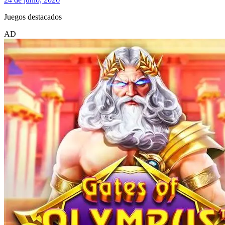
Juegos destacados
AD