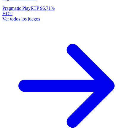
Pragmatic Play
RTP
96.71
%
HOT
Ver todos los juegos