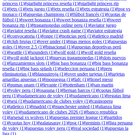
princess
(
1
)
#
starlight princess reseña
(
1
)
#
starlight princess rtp
(
1
)
#
jetx
(
1
)
#
jetx juego
(
1
)
#
jetx reseña
(
1
)
#
jetx estrategia
(
1
)
#
psg vs
monaco
(
1
)
#
apuestas champions
(
1
)
#
fútbol francés
(
1
)
#
cuotas de
fútbol
(
1
)
#
sweet bonanza
(
1
)
#
sweet bonanza reseña
(
1
)
#
sweet
bonanza rtp
(
1
)
#
tragamonedas online peru
(
1
)
#
aviator juego
(
1
)
#
aviator reseña
(
1
)
#
aviator crash game
(
1
)
#
aviator estrategia
(
1
)
#
convocatoria
(
1
)
#
onpe
(
1
)
#
noticias perú
(
1
)
#
atletico madrid
(
1
)
#
club brujas
(
1
)
#
over under
(
1
)
#
mas menos goles
(
1
)
#
apuestas
goles
(
1
)
#
over 2.5
(
1
)
#
binacional
(
1
)
#
apuestas deportivas perú
(
1
)
#
seattle
(
1
)
#
sounders
(
1
)
#
wolf gold
(
1
)
#
wolf gold reseña
(
1
)
#
wolf gold jackpot
(
1
)
#
nuevas tragamonedas
(
1
)
#
slots nuevos
(
1
)
#
lanzamientos slots
(
1
)
#
big bass bonanza
(
1
)
#
big bass bonanza
reseña
(
1
)
#
big bass splash
(
1
)
#
seleccion peruana
(
1
)
#
peru
eliminatorias
(
1
)
#
blanquirroja
(
1
)
#
over under tarjetas
(
1
)
#
tarjetas
amarillas apuestas
(
1
)
#
moquegua
(
1
)
#
lafc
(
1
)
#
lionel messi
(
1
)
#
pumas unam
(
1
)
#
levante
(
1
)
#
tottenham
(
1
)
#
san martin
(
1
)
#
voley peru
(
1
)
#
osasuna
(
1
)
#
hernan barcos
(
1
)
#
cuotas fútbol
peru
(
1
)
#
sudamericano de voley
(
1
)
#
sudamericano
(
1
)
#
regatas lima
(
1
)
#
sesi
(
1
)
#
sudamericano de clubes voley
(
1
)
#
casinoperu
(
1
)
#
atletico
(
1
)
#
madrid
(
1
)
#
manchester united
(
1
)
#
alianza lima
voley
(
1
)
#
sudamericano de clubes 2026
(
1
)
#
banco republica
(
1
)
#
arsenal vs wolves
(
1
)
#
apuestas premier league
(
1
)
#
partidos
(
1
)
#
cuotas hoy
(
1
)
#
galatasaray
(
1
)
#
psg
(
1
)
#
geminis
(
1
)
#
liga peruana
de voley
(
1
)
#
apuestas voley peru
(
1
)
#
real sociedad
(
1
)
#
apuestas la
liga
(
1
)