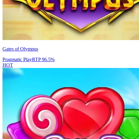
Gates of Olympus
Pragmatic Play
RTP
96.5
%
HOT