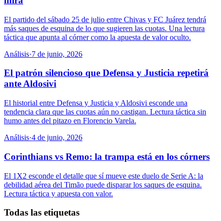
mira
El partido del sábado 25 de julio entre Chivas y FC Juárez tendrá
más saques de esquina de lo que sugieren las cuotas. Una lectura
táctica que apunta al córner como la apuesta de valor oculto.
Análisis
·
7 de junio, 2026
El patrón silencioso que Defensa y Justicia repetirá
ante Aldosivi
El historial entre Defensa y Justicia y Aldosivi esconde una
tendencia clara que las cuotas aún no castigan. Lectura táctica sin
humo antes del pitazo en Florencio Varela.
Análisis
·
4 de junio, 2026
Corinthians vs Remo: la trampa está en los córners
El 1X2 esconde el detalle que sí mueve este duelo de Serie A: la
debilidad aérea del Timão puede disparar los saques de esquina.
Lectura táctica y apuesta con valor.
Todas las etiquetas