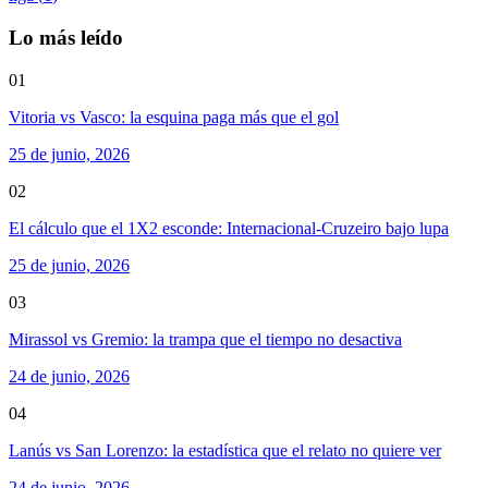
Lo más leído
01
Vitoria vs Vasco: la esquina paga más que el gol
25 de junio, 2026
02
El cálculo que el 1X2 esconde: Internacional-Cruzeiro bajo lupa
25 de junio, 2026
03
Mirassol vs Gremio: la trampa que el tiempo no desactiva
24 de junio, 2026
04
Lanús vs San Lorenzo: la estadística que el relato no quiere ver
24 de junio, 2026