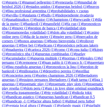
(
1
)
#
granja
(
1
)
#
manuel pellegrini
(
1
)
#
venezuela
(
1
)
#
mundial de
beisbol 2026
(
1
)
#
estados unidos
(
1
)
#
apuestas beisbol
(
1
)
#
bravos
(
1
)
#
liga profesional argentina
(
1
)
#
probabilidades y cuotas
(
1
)
#
sevilla
(
1
)
#
atalanta
(
1
)
#
bulls
(
1
)
#
independiente rivadavia
(
1
)
#
panathinaikos
(
1
)
#
junior
(
1
)
#
champions
(
1
)
#
newcastle
(
1
)
#
día
de la mujer
(
1
)
#
bankroll
(
1
)
#
mansfield
(
1
)
#
fa cup
(
1
)
#
pronosticos
nba
(
1
)
#
mujer
(
1
)
#
gestion de banca
(
1
)
#
volatilidad slots
(
1
)
#
tragamonedas volatilidad
(
1
)
#
slots alta volatilidad
(
1
)
#
casino
online peru
(
1
)
#
dia de la mujer
(
1
)
#
mujer peru
(
1
)
#
mercados de
corners
(
1
)
#
bonos apuestas
(
1
)
#
bono bienvenida
(
1
)
#
rollover
apuestas
(
1
)
#
free bet
(
1
)
#
pelicans
(
1
)
#
pronóstico pelicans lakers
(
1
)
#
madureira
(
1
)
#
carioca 2026
(
1
)
#
como
(
1
)
#
copa italia
(
1
)
#
kings
(
1
)
#
pronóstico nba
(
1
)
#
apuestas combinadas
(
1
)
#
parlay
(
1
)
#
acumulador
(
1
)
#
apuesta multiple
(
1
)
#
normas
(
1
)
#
legales
(
1
)
#
el
peruano
(
1
)
#
cremonese
(
1
)
#
juan pablo ii
(
1
)
#
cusco fc
(
1
)
#
queretaro
(
1
)
#
liga española apuestas
(
1
)
#
pronosticos la liga
(
1
)
#
gestion de
bankroll
(
1
)
#
millonarios
(
1
)
#
deportivo pereira
(
1
)
#
gorillaz
(
1
)
#
conciertos peru
(
1
)
#
sorteo champions 2026
(
1
)
#
libertadores
apuestas
(
1
)
#
equipos peruanos libertadores
(
1
)
#
adt tarma
(
1
)
#
liga 1
apuestas
(
1
)
#
pragmatic play
(
1
)
#
pragmatic play slots
(
1
)
#
pragmatic
play reseña
(
1
)
#
slots peru
(
1
)
#
am i in love shine original soundtrack
(
1
)
#
reseña tragamonedas
(
1
)
#
rtp volatilidad
(
1
)
#
nikola jokic
(
1
)
#
handicap asiatico
(
1
)
#
apuestas handicap
(
1
)
#
handicap 0.5
(
1
)
#
handicap -1
(
1
)
#
factor altura futbol
(
1
)
#
altitud peru futbol
(
1
)
#
ventaja local altura
(
1
)
#
magic
(
1
)
#
orlando magic
(
1
)
#
starlight