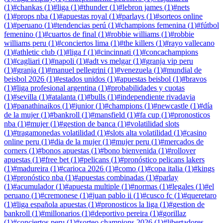
(
1
)
#
chankas
(
1
)
#
liga
(
1
)
#
thunder
(
1
)
#
lebron james
(
1
)
#
nets
(
1
)
#
props nba
(
1
)
#
apuestas royal
(
1
)
#
parlays
(
1
)
#
sorteos online
(
1
)
#
peruano
(
1
)
#
tendencias perú
(
1
)
#
champions femenina
(
1
)
#
fútbol
femenino
(
1
)
#
cuartos de final
(
1
)
#
robbie williams
(
1
)
#
robbie
williams peru
(
1
)
#
conciertos lima
(
1
)
#
the killers
(
1
)
#
rayo vallecano
(
1
)
#
athletic club
(
1
)
#
liga f
(
1
)
#
cincinnati
(
1
)
#
concachampions
(
1
)
#
cagliari
(
1
)
#
napoli
(
1
)
#
adt vs melgar
(
1
)
#
granja vip peru
(
1
)
#
granja
(
1
)
#
manuel pellegrini
(
1
)
#
venezuela
(
1
)
#
mundial de
beisbol 2026
(
1
)
#
estados unidos
(
1
)
#
apuestas beisbol
(
1
)
#
bravos
(
1
)
#
liga profesional argentina
(
1
)
#
probabilidades y cuotas
(
1
)
#
sevilla
(
1
)
#
atalanta
(
1
)
#
bulls
(
1
)
#
independiente rivadavia
(
1
)
#
panathinaikos
(
1
)
#
junior
(
1
)
#
champions
(
1
)
#
newcastle
(
1
)
#
día
de la mujer
(
1
)
#
bankroll
(
1
)
#
mansfield
(
1
)
#
fa cup
(
1
)
#
pronosticos
nba
(
1
)
#
mujer
(
1
)
#
gestion de banca
(
1
)
#
volatilidad slots
(
1
)
#
tragamonedas volatilidad
(
1
)
#
slots alta volatilidad
(
1
)
#
casino
online peru
(
1
)
#
dia de la mujer
(
1
)
#
mujer peru
(
1
)
#
mercados de
corners
(
1
)
#
bonos apuestas
(
1
)
#
bono bienvenida
(
1
)
#
rollover
apuestas
(
1
)
#
free bet
(
1
)
#
pelicans
(
1
)
#
pronóstico pelicans lakers
(
1
)
#
madureira
(
1
)
#
carioca 2026
(
1
)
#
como
(
1
)
#
copa italia
(
1
)
#
kings
(
1
)
#
pronóstico nba
(
1
)
#
apuestas combinadas
(
1
)
#
parlay
(
1
)
#
acumulador
(
1
)
#
apuesta multiple
(
1
)
#
normas
(
1
)
#
legales
(
1
)
#
el
peruano
(
1
)
#
cremonese
(
1
)
#
juan pablo ii
(
1
)
#
cusco fc
(
1
)
#
queretaro
(
1
)
#
liga española apuestas
(
1
)
#
pronosticos la liga
(
1
)
#
gestion de
bankroll
(
1
)
#
millonarios
(
1
)
#
deportivo pereira
(
1
)
#
gorillaz
(
1
)
#
conciertos peru
(
1
)
#
sorteo champions 2026
(
1
)
#
libertadores