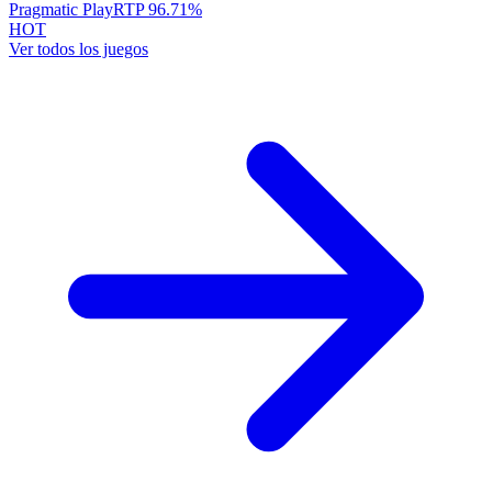
Pragmatic Play
RTP
96.71
%
HOT
Ver todos los juegos