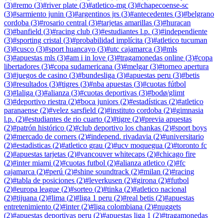
(
3
)
#
remo
(
3
)
#
river plate
(
3
)
#
atletico-mg
(
3
)
#
chapecoense-sc
(
3
)
#
sarmiento junin
(
3
)
#
argentinos jrs
(
3
)
#
antecedentes
(
3
)
#
belgrano
cordoba
(
3
)
#
rosario central
(
3
)
#
tarjetas amarillas
(
3
)
#
huracan
(
3
)
#
banfield
(
3
)
#
racing club
(
3
)
#
estudiantes l.p.
(
3
)
#
independiente
(
3
)
#
sporting cristal
(
3
)
#
probabilidad implícita
(
3
)
#
atletico tucuman
(
3
)
#
cusco
(
3
)
#
sport huancayo
(
3
)
#
utc cajamarca
(
3
)
#
mls
(
3
)
#
apuestas mls
(
3
)
#
am i in love
(
3
)
#
tragamonedas online
(
3
)
#
copa
libertadores
(
3
)
#
copa sudamericana
(
3
)
#
melgar
(
3
)
#
torneo apertura
(
3
)
#
juegos de casino
(
3
)
#
bundesliga
(
3
)
#
apuestas peru
(
3
)
#
betis
(
3
)
#
resultados
(
3
)
#
tigres
(
3
)
#
nba apuestas
(
3
)
#
cuotas fútbol
(
3
)
#
laliga
(
3
)
#
alianza
(
3
)
#
cuotas deportivas
(
3
)
#
bodø/glimt
(
3
)
#
deportivo riestra
(
2
)
#
boca juniors
(
2
)
#
estadísticas
(
2
)
#
atletico
paranaense
(
2
)
#
velez sarsfield
(
2
)
#
instituto cordoba
(
2
)
#
gimnasia
l.p.
(
2
)
#
estudiantes de rio cuarto
(
2
)
#
tigre
(
2
)
#
previa apuestas
(
2
)
#
patrón histórico
(
2
)
#
club deportivo los chankas
(
2
)
#
sport boys
(
2
)
#
mercado de corners
(
2
)
#
independ. rivadavia
(
2
)
#
universitario
(
2
)
#
estadisticas
(
2
)
#
atletico grau
(
2
)
#
ucv moquegua
(
2
)
#
toronto fc
(
2
)
#
apuestas tarjetas
(
2
)
#
vancouver whitecaps
(
2
)
#
chicago fire
(
2
)
#
inter miami
(
2
)
#
cuotas futbol
(
2
)
#
alianza atletico
(
2
)
#
fc
cajamarca
(
2
)
#
perú
(
2
)
#
shine soundtrack
(
2
)
#
milan
(
2
)
#
racing
(
2
)
#
tabla de posiciones
(
2
)
#
leverkusen
(
2
)
#
girona
(
2
)
#
futbol
(
2
)
#
europa league
(
2
)
#
sorteo
(
2
)
#
tinka
(
2
)
#
atletico nacional
(
2
)
#
tijuana
(
2
)
#
lima
(
2
)
#
liga 1 peru
(
2
)
#
real betis
(
2
)
#
apuestas
entretenimiento
(
2
)
#
inter
(
2
)
#
liga colombiana
(
2
)
#
nuggets
(
2
)
#
apuestas deportivas peru
(
2
)
#
apuestas liga 1
(
2
)
#
tragamonedas