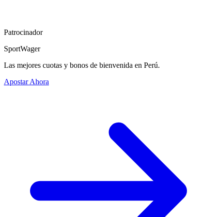
Patrocinador
SportWager
Las mejores cuotas y bonos de bienvenida en Perú.
Apostar Ahora