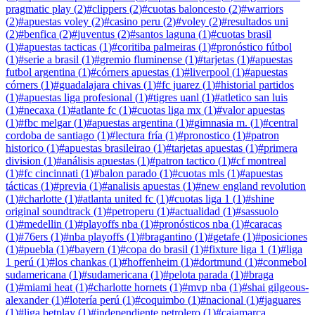
pragmatic play
(
2
)
#
clippers
(
2
)
#
cuotas baloncesto
(
2
)
#
warriors
(
2
)
#
apuestas voley
(
2
)
#
casino peru
(
2
)
#
voley
(
2
)
#
resultados uni
(
2
)
#
benfica
(
2
)
#
juventus
(
2
)
#
santos laguna
(
1
)
#
cuotas brasil
(
1
)
#
apuestas tacticas
(
1
)
#
coritiba palmeiras
(
1
)
#
pronóstico fútbol
(
1
)
#
serie a brasil
(
1
)
#
gremio fluminense
(
1
)
#
tarjetas
(
1
)
#
apuestas
futbol argentina
(
1
)
#
córners apuestas
(
1
)
#
liverpool
(
1
)
#
apuestas
córners
(
1
)
#
guadalajara chivas
(
1
)
#
fc juarez
(
1
)
#
historial partidos
(
1
)
#
apuestas liga profesional
(
1
)
#
tigres uanl
(
1
)
#
atletico san luis
(
1
)
#
necaxa
(
1
)
#
atlante fc
(
1
)
#
cuotas liga mx
(
1
)
#
valor apuestas
(
1
)
#
fbc melgar
(
1
)
#
apuestas argentina
(
1
)
#
gimnasia m.
(
1
)
#
central
cordoba de santiago
(
1
)
#
lectura fría
(
1
)
#
pronostico
(
1
)
#
patron
historico
(
1
)
#
apuestas brasileirao
(
1
)
#
tarjetas apuestas
(
1
)
#
primera
division
(
1
)
#
análisis apuestas
(
1
)
#
patron tactico
(
1
)
#
cf montreal
(
1
)
#
fc cincinnati
(
1
)
#
balon parado
(
1
)
#
cuotas mls
(
1
)
#
apuestas
tácticas
(
1
)
#
previa
(
1
)
#
analisis apuestas
(
1
)
#
new england revolution
(
1
)
#
charlotte
(
1
)
#
atlanta united fc
(
1
)
#
cuotas liga 1
(
1
)
#
shine
original soundtrack
(
1
)
#
petroperu
(
1
)
#
actualidad
(
1
)
#
sassuolo
(
1
)
#
medellin
(
1
)
#
playoffs nba
(
1
)
#
pronósticos nba
(
1
)
#
caracas
(
1
)
#
76ers
(
1
)
#
nba playoffs
(
1
)
#
bragantino
(
1
)
#
getafe
(
1
)
#
posiciones
(
1
)
#
puebla
(
1
)
#
bayern
(
1
)
#
copa do brasil
(
1
)
#
fixture liga 1
(
1
)
#
liga
1 perú
(
1
)
#
los chankas
(
1
)
#
hoffenheim
(
1
)
#
dortmund
(
1
)
#
conmebol
sudamericana
(
1
)
#
sudamericana
(
1
)
#
pelota parada
(
1
)
#
braga
(
1
)
#
miami heat
(
1
)
#
charlotte hornets
(
1
)
#
mvp nba
(
1
)
#
shai gilgeous-
alexander
(
1
)
#
lotería perú
(
1
)
#
coquimbo
(
1
)
#
nacional
(
1
)
#
jaguares
(
1
)
#
liga betplay
(
1
)
#
independiente petrolero
(
1
)
#
cajamarca