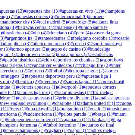
apuestas
(
13
)
#
apuestas nba
(
13
)
#
apuestas en vivo
(
11
)
#
champions
engo
(
7
)
#
apuestas corners
(
6
)
#
internacional
(
6
)
#
corners
#
manchester city
(
5
)
#
real madrid
(
5
)
#
botafogo
(
5
)
#
alianza lima
rdoba
(
4
)
#
barracas central
(
4
)
#
platense
(
4
)
#
union santa fe
4
)
#
brasileirao
(
4
)
#
nba
(
4
)
#
cienciano
(
4
)
#
peru
(
4
)
#
vasco da gama
(
3
)
#
argentinos jrs
(
3
)
#
antecedentes
(
3
)
#
belgrano cordoba
(
3
)
#
rosario
dad implícita
(
3
)
#
atletico tucuman
(
3
)
#
cusco
(
3
)
#
sport huancayo
ar
(
3
)
#
torneo apertura
(
3
)
#
juegos de casino
(
3
)
#
bundesliga
/glimt
(
3
)
#
deportivo riestra
(
2
)
#
boca juniors
(
2
)
#
estadísticas
2
)
#
patrón histórico
(
2
)
#
club deportivo los chankas
(
2
)
#
sport boys
stas tarjetas
(
2
)
#
vancouver whitecaps
(
2
)
#
chicago fire
(
2
)
#
inter
#
leverkusen
(
2
)
#
girona
(
2
)
#
futbol
(
2
)
#
europa league
(
2
)
#
sorteo
2
)
#
nuggets
(
2
)
#
apuestas deportivas peru
(
2
)
#
apuestas liga 1
s uni
(
2
)
#
benfica
(
2
)
#
juventus
(
2
)
#
santos laguna
(
1
)
#
cuotas brasil
entina
(
1
)
#
córners apuestas
(
1
)
#
liverpool
(
1
)
#
apuestas córners
ante fc
(
1
)
#
cuotas liga mx
(
1
)
#
valor apuestas
(
1
)
#
fbc melgar
leirao
(
1
)
#
tarjetas apuestas
(
1
)
#
primera division
(
1
)
#
análisis apuestas
#
new england revolution
(
1
)
#
charlotte
(
1
)
#
atlanta united fc
(
1
)
#
cuotas
(
1
)
#
76ers
(
1
)
#
nba playoffs
(
1
)
#
bragantino
(
1
)
#
getafe
(
1
)
#
posiciones
mericana
(
1
)
#
sudamericana
(
1
)
#
pelota parada
(
1
)
#
braga
(
1
)
#
miami
(
1
)
#
independiente petrolero
(
1
)
#
cajamarca
(
1
)
#
chankas
(
1
)
#
liga
champions femenina
(
1
)
#
fútbol femenino
(
1
)
#
cuartos de final
1
)
#
concachampions
(
1
)
#
cagliari
(
1
)
#
napoli
(
1
)
#
adt vs melgar