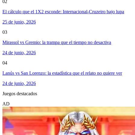
02
El cálculo que el 1X2 esconde: Internacional-Cruzeiro bajo lupa
25 de junio, 2026
03
Mirassol vs Gremio: la trampa que el tiempo no desactiva
24 de junio, 2026
04
Lanús vs San Lorenzo: la estadística que el relato no quiere ver
24 de junio, 2026
Juegos destacados
AD