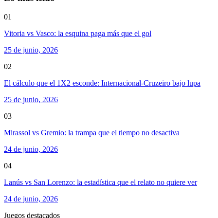
01
Vitoria vs Vasco: la esquina paga más que el gol
25 de junio, 2026
02
El cálculo que el 1X2 esconde: Internacional-Cruzeiro bajo lupa
25 de junio, 2026
03
Mirassol vs Gremio: la trampa que el tiempo no desactiva
24 de junio, 2026
04
Lanús vs San Lorenzo: la estadística que el relato no quiere ver
24 de junio, 2026
Juegos destacados