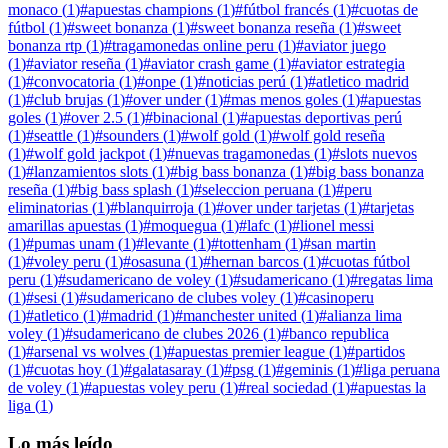
monaco
(
1
)
#
apuestas champions
(
1
)
#
fútbol francés
(
1
)
#
cuotas de
fútbol
(
1
)
#
sweet bonanza
(
1
)
#
sweet bonanza reseña
(
1
)
#
sweet
bonanza rtp
(
1
)
#
tragamonedas online peru
(
1
)
#
aviator juego
(
1
)
#
aviator reseña
(
1
)
#
aviator crash game
(
1
)
#
aviator estrategia
(
1
)
#
convocatoria
(
1
)
#
onpe
(
1
)
#
noticias perú
(
1
)
#
atletico madrid
(
1
)
#
club brujas
(
1
)
#
over under
(
1
)
#
mas menos goles
(
1
)
#
apuestas
goles
(
1
)
#
over 2.5
(
1
)
#
binacional
(
1
)
#
apuestas deportivas perú
(
1
)
#
seattle
(
1
)
#
sounders
(
1
)
#
wolf gold
(
1
)
#
wolf gold reseña
(
1
)
#
wolf gold jackpot
(
1
)
#
nuevas tragamonedas
(
1
)
#
slots nuevos
(
1
)
#
lanzamientos slots
(
1
)
#
big bass bonanza
(
1
)
#
big bass bonanza
reseña
(
1
)
#
big bass splash
(
1
)
#
seleccion peruana
(
1
)
#
peru
eliminatorias
(
1
)
#
blanquirroja
(
1
)
#
over under tarjetas
(
1
)
#
tarjetas
amarillas apuestas
(
1
)
#
moquegua
(
1
)
#
lafc
(
1
)
#
lionel messi
(
1
)
#
pumas unam
(
1
)
#
levante
(
1
)
#
tottenham
(
1
)
#
san martin
(
1
)
#
voley peru
(
1
)
#
osasuna
(
1
)
#
hernan barcos
(
1
)
#
cuotas fútbol
peru
(
1
)
#
sudamericano de voley
(
1
)
#
sudamericano
(
1
)
#
regatas lima
(
1
)
#
sesi
(
1
)
#
sudamericano de clubes voley
(
1
)
#
casinoperu
(
1
)
#
atletico
(
1
)
#
madrid
(
1
)
#
manchester united
(
1
)
#
alianza lima
voley
(
1
)
#
sudamericano de clubes 2026
(
1
)
#
banco republica
(
1
)
#
arsenal vs wolves
(
1
)
#
apuestas premier league
(
1
)
#
partidos
(
1
)
#
cuotas hoy
(
1
)
#
galatasaray
(
1
)
#
psg
(
1
)
#
geminis
(
1
)
#
liga peruana
de voley
(
1
)
#
apuestas voley peru
(
1
)
#
real sociedad
(
1
)
#
apuestas la
liga
(
1
)
Lo más leído