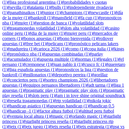
(
1
)
#
liga profesional argentina
(
1
)
#
probabilidades y cuotas
(
1
)
#
sevilla
(
1
)
#
atalanta
(
1
)
#
bulls
(
1
)
#
independiente rivadavia
(
1
)
#
panathinaikos
(
1
)
#
junior
(
1
)
#
champions
(
1
)
#
newcastle
(
1
)
#
día
de la mujer
(
1
)
#
bankroll
(
1
)
#
mansfield
(
1
)
#
fa cup
(
1
)
#
pronosticos
nba
(
1
)
#
mujer
(
1
)
#
gestion de banca
(
1
)
#
volatilidad slots
(
1
)
#
tragamonedas volatilidad
(
1
)
#
slots alta volatilidad
(
1
)
#
casino
online peru
(
1
)
#
dia de la mujer
(
1
)
#
mujer peru
(
1
)
#
mercados de
corners
(
1
)
#
bonos apuestas
(
1
)
#
bono bienvenida
(
1
)
#
rollover
apuestas
(
1
)
#
free bet
(
1
)
#
pelicans
(
1
)
#
pronóstico pelicans lakers
(
1
)
#
madureira
(
1
)
#
carioca 2026
(
1
)
#
como
(
1
)
#
copa italia
(
1
)
#
kings
(
1
)
#
pronóstico nba
(
1
)
#
apuestas combinadas
(
1
)
#
parlay
(
1
)
#
acumulador
(
1
)
#
apuesta multiple
(
1
)
#
normas
(
1
)
#
legales
(
1
)
#
el
peruano
(
1
)
#
cremonese
(
1
)
#
juan pablo ii
(
1
)
#
cusco fc
(
1
)
#
queretaro
(
1
)
#
liga española apuestas
(
1
)
#
pronosticos la liga
(
1
)
#
gestion de
bankroll
(
1
)
#
millonarios
(
1
)
#
deportivo pereira
(
1
)
#
gorillaz
(
1
)
#
conciertos peru
(
1
)
#
sorteo champions 2026
(
1
)
#
libertadores
apuestas
(
1
)
#
equipos peruanos libertadores
(
1
)
#
adt tarma
(
1
)
#
liga 1
apuestas
(
1
)
#
pragmatic play
(
1
)
#
pragmatic play slots
(
1
)
#
pragmatic
play reseña
(
1
)
#
slots peru
(
1
)
#
am i in love shine original soundtrack
(
1
)
#
reseña tragamonedas
(
1
)
#
rtp volatilidad
(
1
)
#
nikola jokic
(
1
)
#
handicap asiatico
(
1
)
#
apuestas handicap
(
1
)
#
handicap 0.5
(
1
)
#
handicap -1
(
1
)
#
factor altura futbol
(
1
)
#
altitud peru futbol
(
1
)
#
ventaja local altura
(
1
)
#
magic
(
1
)
#
orlando magic
(
1
)
#
starlight
princess
(
1
)
#
starlight princess reseña
(
1
)
#
starlight princess rtp
(
1
)
#
jetx
(
1
)
#
jetx juego
(
1
)
#
jetx reseña
(
1
)
#
jetx estrategia
(
1
)
#
psg vs