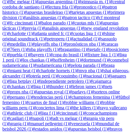
(
1
)
#
fbc melgar
(
1
)
#
apuestas argentina
(
1
)
#
gimnasia m.
(
1
)
#
central
cordoba de santiago
(
1
)
#
lectura fría
(
1
)
#
pronostico
(
1
)
#
patron
historico
(
1
)
#
apuestas brasileirao
(
1
)
#
tarjetas apuestas
(
1
)
#
primera
division
(
1
)
#
análisis apuestas
(
1
)
#
patron tactico
(
1
)
#
cf montreal
(
1
)
#
fc cincinnati
(
1
)
#
balon parado
(
1
)
#
cuotas mls
(
1
)
#
apuestas
tácticas
(
1
)
#
previa
(
1
)
#
analisis apuestas
(
1
)
#
new england revolution
(
1
)
#
charlotte
(
1
)
#
atlanta united fc
(
1
)
#
cuotas liga 1
(
1
)
#
shine
original soundtrack
(
1
)
#
petroperu
(
1
)
#
actualidad
(
1
)
#
sassuolo
(
1
)
#
medellin
(
1
)
#
playoffs nba
(
1
)
#
pronósticos nba
(
1
)
#
caracas
(
1
)
#
76ers
(
1
)
#
nba playoffs
(
1
)
#
bragantino
(
1
)
#
getafe
(
1
)
#
posiciones
(
1
)
#
puebla
(
1
)
#
bayern
(
1
)
#
copa do brasil
(
1
)
#
fixture liga 1
(
1
)
#
liga
1 perú
(
1
)
#
los chankas
(
1
)
#
hoffenheim
(
1
)
#
dortmund
(
1
)
#
conmebol
sudamericana
(
1
)
#
sudamericana
(
1
)
#
pelota parada
(
1
)
#
braga
(
1
)
#
miami heat
(
1
)
#
charlotte hornets
(
1
)
#
mvp nba
(
1
)
#
shai gilgeous-
alexander
(
1
)
#
lotería perú
(
1
)
#
coquimbo
(
1
)
#
nacional
(
1
)
#
jaguares
(
1
)
#
liga betplay
(
1
)
#
independiente petrolero
(
1
)
#
cajamarca
(
1
)
#
chankas
(
1
)
#
liga
(
1
)
#
thunder
(
1
)
#
lebron james
(
1
)
#
nets
(
1
)
#
props nba
(
1
)
#
apuestas royal
(
1
)
#
parlays
(
1
)
#
sorteos online
(
1
)
#
peruano
(
1
)
#
tendencias perú
(
1
)
#
champions femenina
(
1
)
#
fútbol
femenino
(
1
)
#
cuartos de final
(
1
)
#
robbie williams
(
1
)
#
robbie
williams peru
(
1
)
#
conciertos lima
(
1
)
#
the killers
(
1
)
#
rayo vallecano
(
1
)
#
athletic club
(
1
)
#
liga f
(
1
)
#
cincinnati
(
1
)
#
concachampions
(
1
)
#
cagliari
(
1
)
#
napoli
(
1
)
#
adt vs melgar
(
1
)
#
granja vip peru
(
1
)
#
granja
(
1
)
#
manuel pellegrini
(
1
)
#
venezuela
(
1
)
#
mundial de
beisbol 2026
(
1
)
#
estados unidos
(
1
)
#
apuestas beisbol
(
1
)
#
bravos