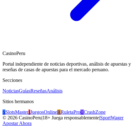
CasinoPeru
Portal independiente de noticias deportivas, análisis de apuestas y
reseñas de casas de apuestas para el mercado peruano.
Secciones
Noticias
Guías
Reseñas
Análisis
Sitios hermanos
S
SlotsMaster
J
JuegosOnline
R
RuletaPro
C
CrashZone
©
2026
CasinoPeru
|
18+ Juega responsablemente
|
SportWager
Apostar Ahora