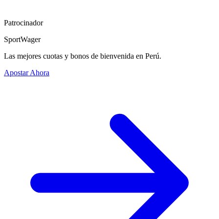
Patrocinador
SportWager
Las mejores cuotas y bonos de bienvenida en Perú.
Apostar Ahora