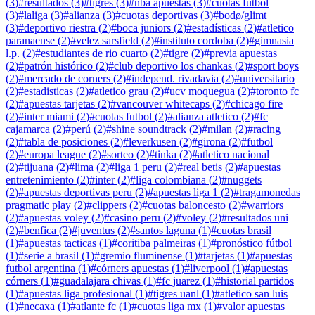
(
3
)
#
resultados
(
3
)
#
tigres
(
3
)
#
nba apuestas
(
3
)
#
cuotas fútbol
(
3
)
#
laliga
(
3
)
#
alianza
(
3
)
#
cuotas deportivas
(
3
)
#
bodø/glimt
(
3
)
#
deportivo riestra
(
2
)
#
boca juniors
(
2
)
#
estadísticas
(
2
)
#
atletico
paranaense
(
2
)
#
velez sarsfield
(
2
)
#
instituto cordoba
(
2
)
#
gimnasia
l.p.
(
2
)
#
estudiantes de rio cuarto
(
2
)
#
tigre
(
2
)
#
previa apuestas
(
2
)
#
patrón histórico
(
2
)
#
club deportivo los chankas
(
2
)
#
sport boys
(
2
)
#
mercado de corners
(
2
)
#
independ. rivadavia
(
2
)
#
universitario
(
2
)
#
estadisticas
(
2
)
#
atletico grau
(
2
)
#
ucv moquegua
(
2
)
#
toronto fc
(
2
)
#
apuestas tarjetas
(
2
)
#
vancouver whitecaps
(
2
)
#
chicago fire
(
2
)
#
inter miami
(
2
)
#
cuotas futbol
(
2
)
#
alianza atletico
(
2
)
#
fc
cajamarca
(
2
)
#
perú
(
2
)
#
shine soundtrack
(
2
)
#
milan
(
2
)
#
racing
(
2
)
#
tabla de posiciones
(
2
)
#
leverkusen
(
2
)
#
girona
(
2
)
#
futbol
(
2
)
#
europa league
(
2
)
#
sorteo
(
2
)
#
tinka
(
2
)
#
atletico nacional
(
2
)
#
tijuana
(
2
)
#
lima
(
2
)
#
liga 1 peru
(
2
)
#
real betis
(
2
)
#
apuestas
entretenimiento
(
2
)
#
inter
(
2
)
#
liga colombiana
(
2
)
#
nuggets
(
2
)
#
apuestas deportivas peru
(
2
)
#
apuestas liga 1
(
2
)
#
tragamonedas
pragmatic play
(
2
)
#
clippers
(
2
)
#
cuotas baloncesto
(
2
)
#
warriors
(
2
)
#
apuestas voley
(
2
)
#
casino peru
(
2
)
#
voley
(
2
)
#
resultados uni
(
2
)
#
benfica
(
2
)
#
juventus
(
2
)
#
santos laguna
(
1
)
#
cuotas brasil
(
1
)
#
apuestas tacticas
(
1
)
#
coritiba palmeiras
(
1
)
#
pronóstico fútbol
(
1
)
#
serie a brasil
(
1
)
#
gremio fluminense
(
1
)
#
tarjetas
(
1
)
#
apuestas
futbol argentina
(
1
)
#
córners apuestas
(
1
)
#
liverpool
(
1
)
#
apuestas
córners
(
1
)
#
guadalajara chivas
(
1
)
#
fc juarez
(
1
)
#
historial partidos
(
1
)
#
apuestas liga profesional
(
1
)
#
tigres uanl
(
1
)
#
atletico san luis
(
1
)
#
necaxa
(
1
)
#
atlante fc
(
1
)
#
cuotas liga mx
(
1
)
#
valor apuestas