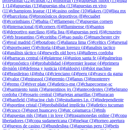
profesional
(
22
)
#
cuotas
(
21
)
#
historial
(
19
)
#
apuestas futbol
(
15
)
#
liga
1
(
14
)
#
apuestas
(
13
)
#
apuestas nba
(
13
)
#
apuestas en vivo
(
11
)
#
champions league
(
11
)
#
casino online
(
10
)
#
lakers
(
10
)
#
liga mx
(
9
)
#
barcelona
(
9
)
#
pronósticos deportivos
(
8
)
#
ecuabet
(
8
)
#
corinthians
(
7
)
#
bahia
(
7
)
#
flamengo
(
7
)
#
apuestas corners
(
6
)
#
internacional
(
6
)
#
corners
(
6
)
#
fluminense
(
6
)
#
santos
(
6
)
#
deportivo garcilaso
(
6
)
#
la liga
(
6
)
#
apuestas perú
(
6
)
#
cruzeiro
(
5
)
#
rb bragantino
(
5
)
#
coritiba
(
5
)
#
sao paulo
(
5
)
#
manchester city
(
5
)
#
real madrid
(
5
)
#
botafogo
(
5
)
#
alianza lima
(
5
)
#
celtics
(
5
)
#
arsenal
(
5
)
#
sportwager
(
5
)
#
vitoria
(
4
)
#
san lorenzo
(
4
)
#
analisis tactico
(
4
)
#
análisis táctico
(
4
)
#
newells old boys
(
4
)
#
talleres cordoba
(
4
)
#
barracas central
(
4
)
#
platense
(
4
)
#
union santa fe
(
4
)
#
palmeiras
(
4
)
#
pronóstico
(
4
)
#
probabilidad
(
4
)
#
premier league
(
4
)
#
primera
división
(
4
)
#
defensa y justicia
(
4
)
#
aldosivi
(
4
)
#
slot machine
(
4
)
#
brasileirao
(
4
)
#
nba
(
4
)
#
cienciano
(
4
)
#
peru
(
4
)
#
vasco da gama
(
3
)
#
valor
(
3
)
#
mirassol
(
3
)
#
gremio
(
3
)
#
lanus
(
3
)
#
monterrey
(
3
)
#
remo
(
3
)
#
river plate
(
3
)
#
atletico-mg
(
3
)
#
chapecoense-sc
(
3
)
#
sarmiento junin
(
3
)
#
argentinos jrs
(
3
)
#
antecedentes
(
3
)
#
belgrano
cordoba
(
3
)
#
rosario central
(
3
)
#
tarjetas amarillas
(
3
)
#
huracan
(
3
)
#
banfield
(
3
)
#
racing club
(
3
)
#
estudiantes l.p.
(
3
)
#
independiente
(
3
)
#
sporting cristal
(
3
)
#
probabilidad implícita
(
3
)
#
atletico tucuman
(
3
)
#
cusco
(
3
)
#
sport huancayo
(
3
)
#
utc cajamarca
(
3
)
#
mls
(
3
)
#
apuestas mls
(
3
)
#
am i in love
(
3
)
#
tragamonedas online
(
3
)
#
copa
libertadores
(
3
)
#
copa sudamericana
(
3
)
#
melgar
(
3
)
#
torneo apertura
(
3
)
#
juegos de casino
(
3
)
#
bundesliga
(
3
)
#
apuestas peru
(
3
)
#
betis