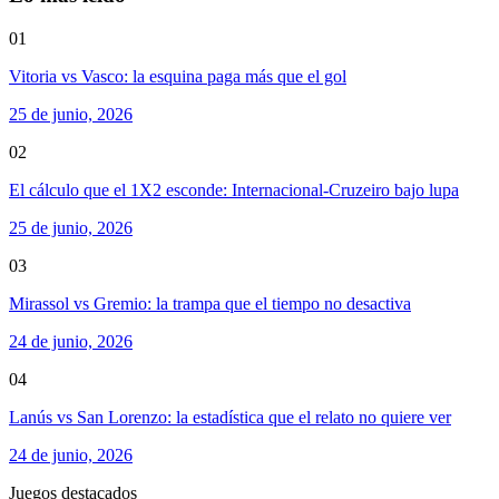
01
Vitoria vs Vasco: la esquina paga más que el gol
25 de junio, 2026
02
El cálculo que el 1X2 esconde: Internacional-Cruzeiro bajo lupa
25 de junio, 2026
03
Mirassol vs Gremio: la trampa que el tiempo no desactiva
24 de junio, 2026
04
Lanús vs San Lorenzo: la estadística que el relato no quiere ver
24 de junio, 2026
Juegos destacados