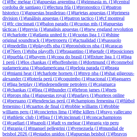
(
1
)
#
fbc melgar
(
1
)
#
apuestas argentina
(
1
)
#
gimnasia m.
(
1
)
#
central
cordoba de santiago
(
1
)
#
lectura fría
(
1
)
#
pronostico
(
1
)
#
patron
historico
(
1
)
#
apuestas brasileirao
(
1
)
#
tarjetas apuestas
(
1
)
#
primera
division
(
1
)
#
análisis apuestas
(
1
)
#
patron tactico
(
1
)
#
cf montreal
(
1
)
#
fc cincinnati
(
1
)
#
balon parado
(
1
)
#
cuotas mls
(
1
)
#
apuestas
tácticas
(
1
)
#
previa
(
1
)
#
analisis apuestas
(
1
)
#
new england revolution
(
1
)
#
charlotte
(
1
)
#
atlanta united fc
(
1
)
#
cuotas liga 1
(
1
)
#
shine
original soundtrack
(
1
)
#
petroperu
(
1
)
#
actualidad
(
1
)
#
sassuolo
(
1
)
#
medellin
(
1
)
#
playoffs nba
(
1
)
#
pronósticos nba
(
1
)
#
caracas
(
1
)
#
76ers
(
1
)
#
nba playoffs
(
1
)
#
bragantino
(
1
)
#
getafe
(
1
)
#
posiciones
(
1
)
#
puebla
(
1
)
#
bayern
(
1
)
#
copa do brasil
(
1
)
#
fixture liga 1
(
1
)
#
liga
1 perú
(
1
)
#
los chankas
(
1
)
#
hoffenheim
(
1
)
#
dortmund
(
1
)
#
conmebol
sudamericana
(
1
)
#
sudamericana
(
1
)
#
pelota parada
(
1
)
#
braga
(
1
)
#
miami heat
(
1
)
#
charlotte hornets
(
1
)
#
mvp nba
(
1
)
#
shai gilgeous-
alexander
(
1
)
#
lotería perú
(
1
)
#
coquimbo
(
1
)
#
nacional
(
1
)
#
jaguares
(
1
)
#
liga betplay
(
1
)
#
independiente petrolero
(
1
)
#
cajamarca
(
1
)
#
chankas
(
1
)
#
liga
(
1
)
#
thunder
(
1
)
#
lebron james
(
1
)
#
nets
(
1
)
#
props nba
(
1
)
#
apuestas royal
(
1
)
#
parlays
(
1
)
#
sorteos online
(
1
)
#
peruano
(
1
)
#
tendencias perú
(
1
)
#
champions femenina
(
1
)
#
fútbol
femenino
(
1
)
#
cuartos de final
(
1
)
#
robbie williams
(
1
)
#
robbie
williams peru
(
1
)
#
conciertos lima
(
1
)
#
the killers
(
1
)
#
rayo vallecano
(
1
)
#
athletic club
(
1
)
#
liga f
(
1
)
#
cincinnati
(
1
)
#
concachampions
(
1
)
#
cagliari
(
1
)
#
napoli
(
1
)
#
adt vs melgar
(
1
)
#
granja vip peru
(
1
)
#
granja
(
1
)
#
manuel pellegrini
(
1
)
#
venezuela
(
1
)
#
mundial de
beisbol 2026
(
1
)
#
estados unidos
(
1
)
#
apuestas beisbol
(
1
)
#
bravos