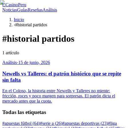
C
CasinoPeru
Noticias
Guías
Reseñas
Análisis
Inicio
›
#historial partidos
#
historial partidos
1
artículo
Análisis
·
15 de junio, 2026
Newells vs Talleres: el patrón histórico que se repite
sin falta
En el Coloso, la historia entre Newells y Talleres no miente:
fricción, roces y poco margen para sorpresas. El patrón dicta el
mercado antes que la cuota.
Todas las etiquetas
#
apuestas fútbol
(
64
)
#
serie a
(
26
)
#
apuestas deportivas
(
23
)
#
liga