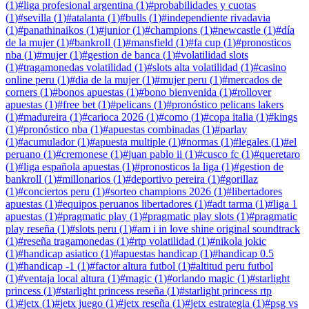
(
1
)
#
liga profesional argentina
(
1
)
#
probabilidades y cuotas
(
1
)
#
sevilla
(
1
)
#
atalanta
(
1
)
#
bulls
(
1
)
#
independiente rivadavia
(
1
)
#
panathinaikos
(
1
)
#
junior
(
1
)
#
champions
(
1
)
#
newcastle
(
1
)
#
día
de la mujer
(
1
)
#
bankroll
(
1
)
#
mansfield
(
1
)
#
fa cup
(
1
)
#
pronosticos
nba
(
1
)
#
mujer
(
1
)
#
gestion de banca
(
1
)
#
volatilidad slots
(
1
)
#
tragamonedas volatilidad
(
1
)
#
slots alta volatilidad
(
1
)
#
casino
online peru
(
1
)
#
dia de la mujer
(
1
)
#
mujer peru
(
1
)
#
mercados de
corners
(
1
)
#
bonos apuestas
(
1
)
#
bono bienvenida
(
1
)
#
rollover
apuestas
(
1
)
#
free bet
(
1
)
#
pelicans
(
1
)
#
pronóstico pelicans lakers
(
1
)
#
madureira
(
1
)
#
carioca 2026
(
1
)
#
como
(
1
)
#
copa italia
(
1
)
#
kings
(
1
)
#
pronóstico nba
(
1
)
#
apuestas combinadas
(
1
)
#
parlay
(
1
)
#
acumulador
(
1
)
#
apuesta multiple
(
1
)
#
normas
(
1
)
#
legales
(
1
)
#
el
peruano
(
1
)
#
cremonese
(
1
)
#
juan pablo ii
(
1
)
#
cusco fc
(
1
)
#
queretaro
(
1
)
#
liga española apuestas
(
1
)
#
pronosticos la liga
(
1
)
#
gestion de
bankroll
(
1
)
#
millonarios
(
1
)
#
deportivo pereira
(
1
)
#
gorillaz
(
1
)
#
conciertos peru
(
1
)
#
sorteo champions 2026
(
1
)
#
libertadores
apuestas
(
1
)
#
equipos peruanos libertadores
(
1
)
#
adt tarma
(
1
)
#
liga 1
apuestas
(
1
)
#
pragmatic play
(
1
)
#
pragmatic play slots
(
1
)
#
pragmatic
play reseña
(
1
)
#
slots peru
(
1
)
#
am i in love shine original soundtrack
(
1
)
#
reseña tragamonedas
(
1
)
#
rtp volatilidad
(
1
)
#
nikola jokic
(
1
)
#
handicap asiatico
(
1
)
#
apuestas handicap
(
1
)
#
handicap 0.5
(
1
)
#
handicap -1
(
1
)
#
factor altura futbol
(
1
)
#
altitud peru futbol
(
1
)
#
ventaja local altura
(
1
)
#
magic
(
1
)
#
orlando magic
(
1
)
#
starlight
princess
(
1
)
#
starlight princess reseña
(
1
)
#
starlight princess rtp
(
1
)
#
jetx
(
1
)
#
jetx juego
(
1
)
#
jetx reseña
(
1
)
#
jetx estrategia
(
1
)
#
psg vs