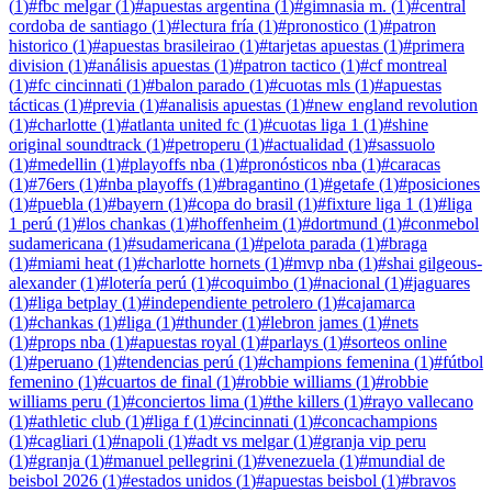
(
1
)
#
fbc melgar
(
1
)
#
apuestas argentina
(
1
)
#
gimnasia m.
(
1
)
#
central
cordoba de santiago
(
1
)
#
lectura fría
(
1
)
#
pronostico
(
1
)
#
patron
historico
(
1
)
#
apuestas brasileirao
(
1
)
#
tarjetas apuestas
(
1
)
#
primera
division
(
1
)
#
análisis apuestas
(
1
)
#
patron tactico
(
1
)
#
cf montreal
(
1
)
#
fc cincinnati
(
1
)
#
balon parado
(
1
)
#
cuotas mls
(
1
)
#
apuestas
tácticas
(
1
)
#
previa
(
1
)
#
analisis apuestas
(
1
)
#
new england revolution
(
1
)
#
charlotte
(
1
)
#
atlanta united fc
(
1
)
#
cuotas liga 1
(
1
)
#
shine
original soundtrack
(
1
)
#
petroperu
(
1
)
#
actualidad
(
1
)
#
sassuolo
(
1
)
#
medellin
(
1
)
#
playoffs nba
(
1
)
#
pronósticos nba
(
1
)
#
caracas
(
1
)
#
76ers
(
1
)
#
nba playoffs
(
1
)
#
bragantino
(
1
)
#
getafe
(
1
)
#
posiciones
(
1
)
#
puebla
(
1
)
#
bayern
(
1
)
#
copa do brasil
(
1
)
#
fixture liga 1
(
1
)
#
liga
1 perú
(
1
)
#
los chankas
(
1
)
#
hoffenheim
(
1
)
#
dortmund
(
1
)
#
conmebol
sudamericana
(
1
)
#
sudamericana
(
1
)
#
pelota parada
(
1
)
#
braga
(
1
)
#
miami heat
(
1
)
#
charlotte hornets
(
1
)
#
mvp nba
(
1
)
#
shai gilgeous-
alexander
(
1
)
#
lotería perú
(
1
)
#
coquimbo
(
1
)
#
nacional
(
1
)
#
jaguares
(
1
)
#
liga betplay
(
1
)
#
independiente petrolero
(
1
)
#
cajamarca
(
1
)
#
chankas
(
1
)
#
liga
(
1
)
#
thunder
(
1
)
#
lebron james
(
1
)
#
nets
(
1
)
#
props nba
(
1
)
#
apuestas royal
(
1
)
#
parlays
(
1
)
#
sorteos online
(
1
)
#
peruano
(
1
)
#
tendencias perú
(
1
)
#
champions femenina
(
1
)
#
fútbol
femenino
(
1
)
#
cuartos de final
(
1
)
#
robbie williams
(
1
)
#
robbie
williams peru
(
1
)
#
conciertos lima
(
1
)
#
the killers
(
1
)
#
rayo vallecano
(
1
)
#
athletic club
(
1
)
#
liga f
(
1
)
#
cincinnati
(
1
)
#
concachampions
(
1
)
#
cagliari
(
1
)
#
napoli
(
1
)
#
adt vs melgar
(
1
)
#
granja vip peru
(
1
)
#
granja
(
1
)
#
manuel pellegrini
(
1
)
#
venezuela
(
1
)
#
mundial de
beisbol 2026
(
1
)
#
estados unidos
(
1
)
#
apuestas beisbol
(
1
)
#
bravos