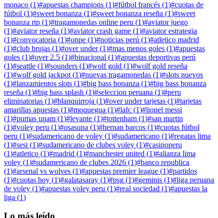
monaco
(
1
)
#
apuestas champions
(
1
)
#
fútbol francés
(
1
)
#
cuotas de
fútbol
(
1
)
#
sweet bonanza
(
1
)
#
sweet bonanza reseña
(
1
)
#
sweet
bonanza rtp
(
1
)
#
tragamonedas online peru
(
1
)
#
aviator juego
(
1
)
#
aviator reseña
(
1
)
#
aviator crash game
(
1
)
#
aviator estrategia
(
1
)
#
convocatoria
(
1
)
#
onpe
(
1
)
#
noticias perú
(
1
)
#
atletico madrid
(
1
)
#
club brujas
(
1
)
#
over under
(
1
)
#
mas menos goles
(
1
)
#
apuestas
goles
(
1
)
#
over 2.5
(
1
)
#
binacional
(
1
)
#
apuestas deportivas perú
(
1
)
#
seattle
(
1
)
#
sounders
(
1
)
#
wolf gold
(
1
)
#
wolf gold reseña
(
1
)
#
wolf gold jackpot
(
1
)
#
nuevas tragamonedas
(
1
)
#
slots nuevos
(
1
)
#
lanzamientos slots
(
1
)
#
big bass bonanza
(
1
)
#
big bass bonanza
reseña
(
1
)
#
big bass splash
(
1
)
#
seleccion peruana
(
1
)
#
peru
eliminatorias
(
1
)
#
blanquirroja
(
1
)
#
over under tarjetas
(
1
)
#
tarjetas
amarillas apuestas
(
1
)
#
moquegua
(
1
)
#
lafc
(
1
)
#
lionel messi
(
1
)
#
pumas unam
(
1
)
#
levante
(
1
)
#
tottenham
(
1
)
#
san martin
(
1
)
#
voley peru
(
1
)
#
osasuna
(
1
)
#
hernan barcos
(
1
)
#
cuotas fútbol
peru
(
1
)
#
sudamericano de voley
(
1
)
#
sudamericano
(
1
)
#
regatas lima
(
1
)
#
sesi
(
1
)
#
sudamericano de clubes voley
(
1
)
#
casinoperu
(
1
)
#
atletico
(
1
)
#
madrid
(
1
)
#
manchester united
(
1
)
#
alianza lima
voley
(
1
)
#
sudamericano de clubes 2026
(
1
)
#
banco republica
(
1
)
#
arsenal vs wolves
(
1
)
#
apuestas premier league
(
1
)
#
partidos
(
1
)
#
cuotas hoy
(
1
)
#
galatasaray
(
1
)
#
psg
(
1
)
#
geminis
(
1
)
#
liga peruana
de voley
(
1
)
#
apuestas voley peru
(
1
)
#
real sociedad
(
1
)
#
apuestas la
liga
(
1
)
Lo más leído