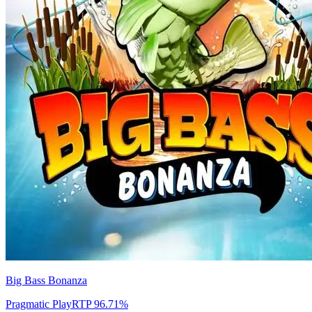
Big Bass Bonanza
Pragmatic Play
RTP
96.71
%