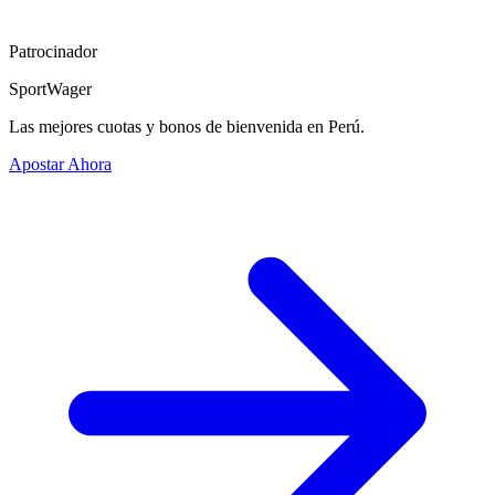
Patrocinador
SportWager
Las mejores cuotas y bonos de bienvenida en Perú.
Apostar Ahora