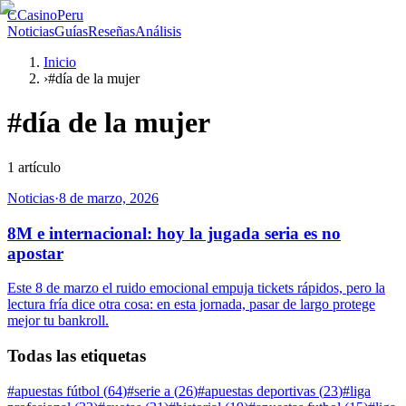
C
CasinoPeru
Noticias
Guías
Reseñas
Análisis
Inicio
›
#día de la mujer
#
día de la mujer
1
artículo
Noticias
·
8 de marzo, 2026
8M e internacional: hoy la jugada seria es no
apostar
Este 8 de marzo el ruido emocional empuja tickets rápidos, pero la
lectura fría dice otra cosa: en esta jornada, pasar de largo protege
mejor tu bankroll.
Todas las etiquetas
#
apuestas fútbol
(
64
)
#
serie a
(
26
)
#
apuestas deportivas
(
23
)
#
liga