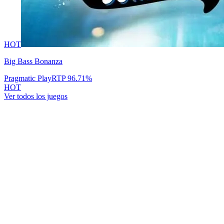
HOT
Big Bass Bonanza
Pragmatic Play
RTP
96.71
%
HOT
Ver todos los juegos