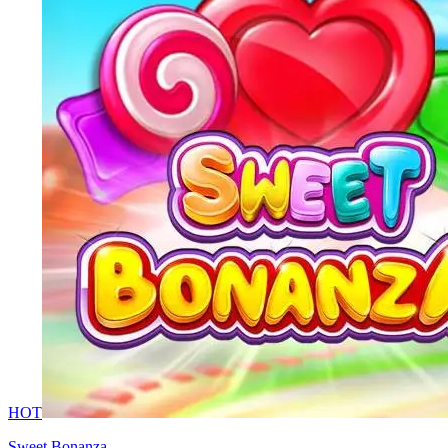
HOT
Sweet Bonanza