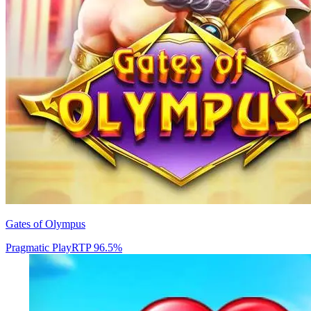
Gates of Olympus
Pragmatic Play
RTP
96.5
%