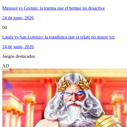
Mirassol vs Gremio: la trampa que el tiempo no desactiva
24 de junio, 2026
04
Lanús vs San Lorenzo: la estadística que el relato no quiere ver
24 de junio, 2026
Juegos destacados
AD