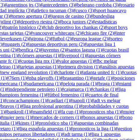
(
3
)
#
argentinos jrs
(
3
)
#
antecedentes
(
3
)
#
belgrano cordoba
(
3
)
#
rosario
dad implícita
(
3
)
#
atletico tucuman
(
3
)
#
cusco
(
3
)
#
sport huancayo
ar
(
3
)
#
torneo apertura
(
3
)
#
juegos de casino
(
3
)
#
bundesliga
/glimt
(
3
)
#
deportivo riestra
(
2
)
#
boca juniors
(
2
)
#
estadísticas
2
)
#
patrón histórico
(
2
)
#
club deportivo los chankas
(
2
)
#
sport boys
stas tarjetas
(
2
)
#
vancouver whitecaps
(
2
)
#
chicago fire
(
2
)
#
inter
#
leverkusen
(
2
)
#
girona
(
2
)
#
futbol
(
2
)
#
europa league
(
2
)
#
sorteo
2
)
#
nuggets
(
2
)
#
apuestas deportivas peru
(
2
)
#
apuestas liga 1
s uni
(
2
)
#
benfica
(
2
)
#
juventus
(
2
)
#
santos laguna
(
1
)
#
cuotas brasil
entina
(
1
)
#
córners apuestas
(
1
)
#
liverpool
(
1
)
#
apuestas córners
ante fc
(
1
)
#
cuotas liga mx
(
1
)
#
valor apuestas
(
1
)
#
fbc melgar
leirao
(
1
)
#
tarjetas apuestas
(
1
)
#
primera division
(
1
)
#
análisis apuestas
#
new england revolution
(
1
)
#
charlotte
(
1
)
#
atlanta united fc
(
1
)
#
cuotas
(
1
)
#
76ers
(
1
)
#
nba playoffs
(
1
)
#
bragantino
(
1
)
#
getafe
(
1
)
#
posiciones
mericana
(
1
)
#
sudamericana
(
1
)
#
pelota parada
(
1
)
#
braga
(
1
)
#
miami
(
1
)
#
independiente petrolero
(
1
)
#
cajamarca
(
1
)
#
chankas
(
1
)
#
liga
champions femenina
(
1
)
#
fútbol femenino
(
1
)
#
cuartos de final
1
)
#
concachampions
(
1
)
#
cagliari
(
1
)
#
napoli
(
1
)
#
adt vs melgar
#
bravos
(
1
)
#
liga profesional argentina
(
1
)
#
probabilidades y cuotas
(
1
)
#
bankroll
(
1
)
#
mansfield
(
1
)
#
fa cup
(
1
)
#
pronosticos nba
(
1
)
#
mujer
)
#
mujer peru
(
1
)
#
mercados de corners
(
1
)
#
bonos apuestas
(
1
)
#
bono
italia
(
1
)
#
kings
(
1
)
#
pronóstico nba
(
1
)
#
apuestas combinadas
retaro
(
1
)
#
liga española apuestas
(
1
)
#
pronosticos la liga
(
1
)
#
gestion
quipos peruanos libertadores
(
1
)
#
adt tarma
(
1
)
#
liga 1 apuestas
ragamonedas
(
1
)
#
rtp volatilidad
(
1
)
#
nikola jokic
(
1
)
#
handicap asiatico