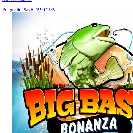
Pragmatic Play
RTP
96.51
%