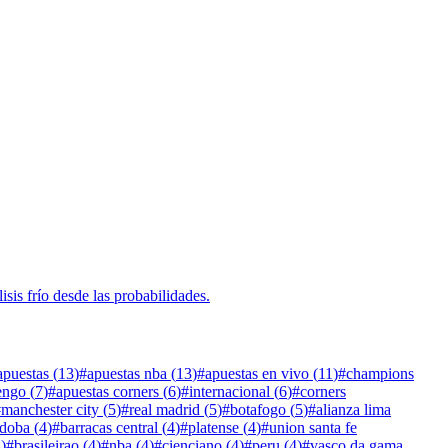
is frío desde las probabilidades.
apuestas
(
13
)
#
apuestas nba
(
13
)
#
apuestas en vivo
(
11
)
#
champions
engo
(
7
)
#
apuestas corners
(
6
)
#
internacional
(
6
)
#
corners
#
manchester city
(
5
)
#
real madrid
(
5
)
#
botafogo
(
5
)
#
alianza lima
rdoba
(
4
)
#
barracas central
(
4
)
#
platense
(
4
)
#
union santa fe
4
)
#
brasileirao
(
4
)
#
nba
(
4
)
#
cienciano
(
4
)
#
peru
(
4
)
#
vasco da gama