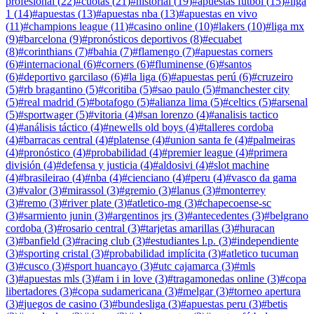
profesional
(
22
)
#
cuotas
(
21
)
#
historial
(
19
)
#
apuestas futbol
(
15
)
#
liga
1
(
14
)
#
apuestas
(
13
)
#
apuestas nba
(
13
)
#
apuestas en vivo
(
11
)
#
champions league
(
11
)
#
casino online
(
10
)
#
lakers
(
10
)
#
liga mx
(
9
)
#
barcelona
(
9
)
#
pronósticos deportivos
(
8
)
#
ecuabet
(
8
)
#
corinthians
(
7
)
#
bahia
(
7
)
#
flamengo
(
7
)
#
apuestas corners
(
6
)
#
internacional
(
6
)
#
corners
(
6
)
#
fluminense
(
6
)
#
santos
(
6
)
#
deportivo garcilaso
(
6
)
#
la liga
(
6
)
#
apuestas perú
(
6
)
#
cruzeiro
(
5
)
#
rb bragantino
(
5
)
#
coritiba
(
5
)
#
sao paulo
(
5
)
#
manchester city
(
5
)
#
real madrid
(
5
)
#
botafogo
(
5
)
#
alianza lima
(
5
)
#
celtics
(
5
)
#
arsenal
(
5
)
#
sportwager
(
5
)
#
vitoria
(
4
)
#
san lorenzo
(
4
)
#
analisis tactico
(
4
)
#
análisis táctico
(
4
)
#
newells old boys
(
4
)
#
talleres cordoba
(
4
)
#
barracas central
(
4
)
#
platense
(
4
)
#
union santa fe
(
4
)
#
palmeiras
(
4
)
#
pronóstico
(
4
)
#
probabilidad
(
4
)
#
premier league
(
4
)
#
primera
división
(
4
)
#
defensa y justicia
(
4
)
#
aldosivi
(
4
)
#
slot machine
(
4
)
#
brasileirao
(
4
)
#
nba
(
4
)
#
cienciano
(
4
)
#
peru
(
4
)
#
vasco da gama
(
3
)
#
valor
(
3
)
#
mirassol
(
3
)
#
gremio
(
3
)
#
lanus
(
3
)
#
monterrey
(
3
)
#
remo
(
3
)
#
river plate
(
3
)
#
atletico-mg
(
3
)
#
chapecoense-sc
(
3
)
#
sarmiento junin
(
3
)
#
argentinos jrs
(
3
)
#
antecedentes
(
3
)
#
belgrano
cordoba
(
3
)
#
rosario central
(
3
)
#
tarjetas amarillas
(
3
)
#
huracan
(
3
)
#
banfield
(
3
)
#
racing club
(
3
)
#
estudiantes l.p.
(
3
)
#
independiente
(
3
)
#
sporting cristal
(
3
)
#
probabilidad implícita
(
3
)
#
atletico tucuman
(
3
)
#
cusco
(
3
)
#
sport huancayo
(
3
)
#
utc cajamarca
(
3
)
#
mls
(
3
)
#
apuestas mls
(
3
)
#
am i in love
(
3
)
#
tragamonedas online
(
3
)
#
copa
libertadores
(
3
)
#
copa sudamericana
(
3
)
#
melgar
(
3
)
#
torneo apertura
(
3
)
#
juegos de casino
(
3
)
#
bundesliga
(
3
)
#
apuestas peru
(
3
)
#
betis