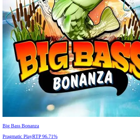
Big Bass Bonanza
Pragmatic Play
RTP
96.71
%