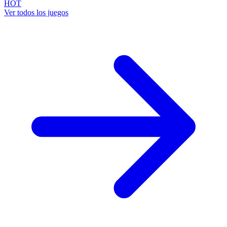
HOT
Ver todos los juegos