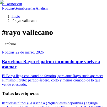
C
CasinoPeru
Noticias
Guías
Reseñas
Análisis
Inicio
›
#rayo vallecano
#
rayo vallecano
1
artículo
Noticias
·
22 de marzo, 2026
Barcelona-Rayo: el patrón incómodo que vuelve a
asomar
El Barça llega con cartel de favorito, pero ante Rayo suele aparecer
el mismo libreto: partido áspero, corto y menos cómodo de lo que
vende el escudo.
Todas las etiquetas
#
apuestas fútbol
(
64
)
#
serie a
(
26
)
#
apuestas deportivas
(
23
)
#
liga