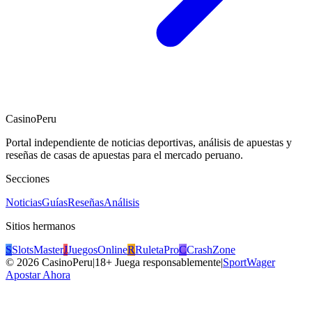
CasinoPeru
Portal independiente de noticias deportivas, análisis de apuestas y
reseñas de casas de apuestas para el mercado peruano.
Secciones
Noticias
Guías
Reseñas
Análisis
Sitios hermanos
S
SlotsMaster
J
JuegosOnline
R
RuletaPro
C
CrashZone
©
2026
CasinoPeru
|
18+ Juega responsablemente
|
SportWager
Apostar Ahora