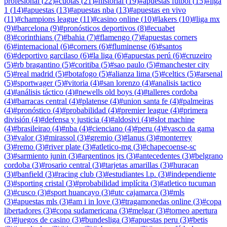
profesional
(
22
)
#
cuotas
(
21
)
#
historial
(
19
)
#
apuestas futbol
(
15
)
#
liga
1
(
14
)
#
apuestas
(
13
)
#
apuestas nba
(
13
)
#
apuestas en vivo
(
11
)
#
champions league
(
11
)
#
casino online
(
10
)
#
lakers
(
10
)
#
liga mx
(
9
)
#
barcelona
(
9
)
#
pronósticos deportivos
(
8
)
#
ecuabet
(
8
)
#
corinthians
(
7
)
#
bahia
(
7
)
#
flamengo
(
7
)
#
apuestas corners
(
6
)
#
internacional
(
6
)
#
corners
(
6
)
#
fluminense
(
6
)
#
santos
(
6
)
#
deportivo garcilaso
(
6
)
#
la liga
(
6
)
#
apuestas perú
(
6
)
#
cruzeiro
(
5
)
#
rb bragantino
(
5
)
#
coritiba
(
5
)
#
sao paulo
(
5
)
#
manchester city
(
5
)
#
real madrid
(
5
)
#
botafogo
(
5
)
#
alianza lima
(
5
)
#
celtics
(
5
)
#
arsenal
(
5
)
#
sportwager
(
5
)
#
vitoria
(
4
)
#
san lorenzo
(
4
)
#
analisis tactico
(
4
)
#
análisis táctico
(
4
)
#
newells old boys
(
4
)
#
talleres cordoba
(
4
)
#
barracas central
(
4
)
#
platense
(
4
)
#
union santa fe
(
4
)
#
palmeiras
(
4
)
#
pronóstico
(
4
)
#
probabilidad
(
4
)
#
premier league
(
4
)
#
primera
división
(
4
)
#
defensa y justicia
(
4
)
#
aldosivi
(
4
)
#
slot machine
(
4
)
#
brasileirao
(
4
)
#
nba
(
4
)
#
cienciano
(
4
)
#
peru
(
4
)
#
vasco da gama
(
3
)
#
valor
(
3
)
#
mirassol
(
3
)
#
gremio
(
3
)
#
lanus
(
3
)
#
monterrey
(
3
)
#
remo
(
3
)
#
river plate
(
3
)
#
atletico-mg
(
3
)
#
chapecoense-sc
(
3
)
#
sarmiento junin
(
3
)
#
argentinos jrs
(
3
)
#
antecedentes
(
3
)
#
belgrano
cordoba
(
3
)
#
rosario central
(
3
)
#
tarjetas amarillas
(
3
)
#
huracan
(
3
)
#
banfield
(
3
)
#
racing club
(
3
)
#
estudiantes l.p.
(
3
)
#
independiente
(
3
)
#
sporting cristal
(
3
)
#
probabilidad implícita
(
3
)
#
atletico tucuman
(
3
)
#
cusco
(
3
)
#
sport huancayo
(
3
)
#
utc cajamarca
(
3
)
#
mls
(
3
)
#
apuestas mls
(
3
)
#
am i in love
(
3
)
#
tragamonedas online
(
3
)
#
copa
libertadores
(
3
)
#
copa sudamericana
(
3
)
#
melgar
(
3
)
#
torneo apertura
(
3
)
#
juegos de casino
(
3
)
#
bundesliga
(
3
)
#
apuestas peru
(
3
)
#
betis