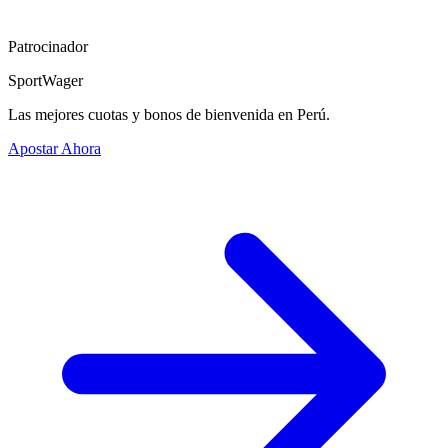
Patrocinador
SportWager
Las mejores cuotas y bonos de bienvenida en Perú.
Apostar Ahora