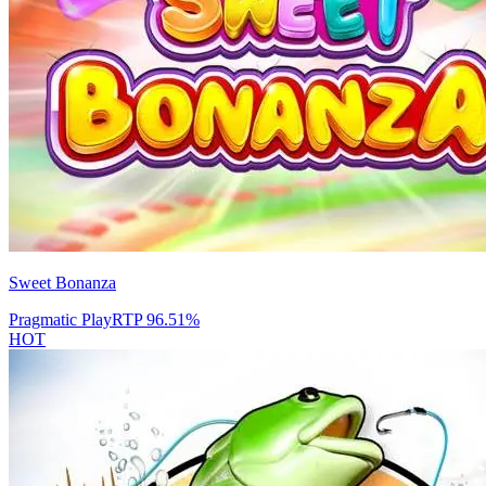
Sweet Bonanza
Pragmatic Play
RTP
96.51
%
HOT