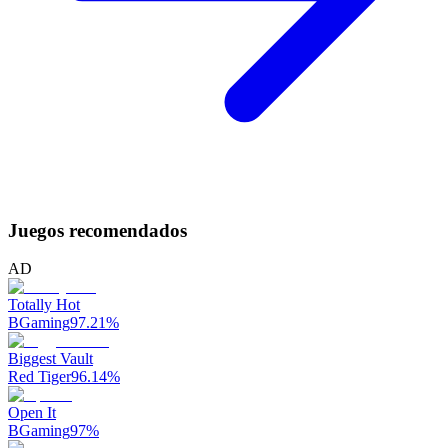
Juegos recomendados
AD
Totally Hot
BGaming
97.21
%
Biggest Vault
Red Tiger
96.14
%
Open It
BGaming
97
%