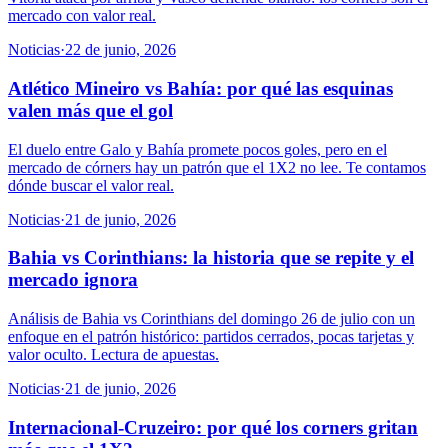
mercado con valor real.
Noticias
·
22 de junio, 2026
Atlético Mineiro vs Bahía: por qué las esquinas
valen más que el gol
El duelo entre Galo y Bahía promete pocos goles, pero en el
mercado de córners hay un patrón que el 1X2 no lee. Te contamos
dónde buscar el valor real.
Noticias
·
21 de junio, 2026
Bahia vs Corinthians: la historia que se repite y el
mercado ignora
Análisis de Bahia vs Corinthians del domingo 26 de julio con un
enfoque en el patrón histórico: partidos cerrados, pocas tarjetas y
valor oculto. Lectura de apuestas.
Noticias
·
21 de junio, 2026
Internacional-Cruzeiro: por qué los corners gritan