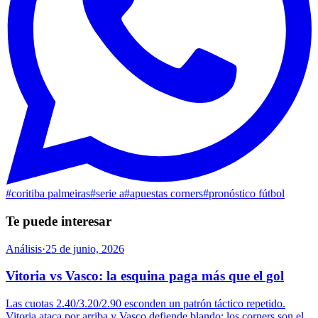
#
coritiba palmeiras
#
serie a
#
apuestas corners
#
pronóstico fútbol
Te puede interesar
Análisis
·
25 de junio, 2026
Vitoria vs Vasco: la esquina paga más que el gol
Las cuotas 2.40/3.20/2.90 esconden un patrón táctico repetido.
Vitoria ataca por arriba y Vasco defiende blando: los corners son el