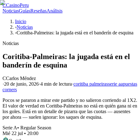
C
CasinoPeru
Noticias
Guías
Reseñas
Análisis
Inicio
›
Noticias
›
Coritiba-Palmeiras: la jugada está en el banderín de esquina
Noticias
Coritiba-Palmeiras: la jugada está en el
banderín de esquina
C
Carlos Méndez
·
20 de junio, 2026
·
4 min
de lectura
·
coritiba palmeiras
serie a
apuestas
corners
Pocos se pararon a mirar este partido y no salieron corriendo al 1X2.
El valor de verdad en Coritiba-Palmeiras no está en quién gana ni en
los goles. Está en un detalle de pizarra que las cuotas — ausentes
por ahora — suelen ignorar: los saques de esquina.
Serie A
•
Regular Season
Mié 22 jul
•
20:00