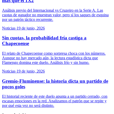
más que el 1X2
Análisis previo del Internacional vs Cruzeiro en la Serie A. Las
cuotas de ganador no muestran valor, pero sí los saques de esquina
por un patrón táctico recurrente.
Noticias
·
19 de junio, 2026
Sin cuotas, la probabilidad fría castiga a
Chapecoense
El relato de Chapecoense como sorpresa choca con los números.
Aunque no hay mercado aún, la lectura estadística dicta que
Flamengo domina este duelo. Análisis frío y sin humo.
Noticias
·
19 de junio, 2026
Gremio-Fluminense: la historia dicta un partido de
pocos goles
El historial reciente de este duelo apunta a un partido cerrado, con
escasas emociones en la red. Analizamos el patrón que se repite y
por qué esta vez no será distinto.