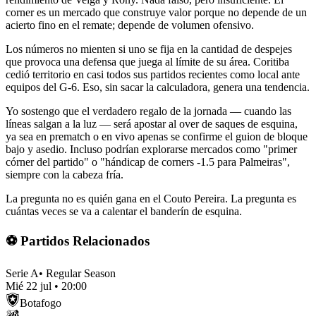
corner es un mercado que construye valor porque no depende de un
acierto fino en el remate; depende de volumen ofensivo.
Los números no mienten si uno se fija en la cantidad de despejes
que provoca una defensa que juega al límite de su área. Coritiba
cedió territorio en casi todos sus partidos recientes como local ante
equipos del G-6. Eso, sin sacar la calculadora, genera una tendencia.
Yo sostengo que el verdadero regalo de la jornada — cuando las
líneas salgan a la luz — será apostar al over de saques de esquina,
ya sea en prematch o en vivo apenas se confirme el guion de bloque
bajo y asedio. Incluso podrían explorarse mercados como "primer
córner del partido" o "hándicap de corners -1.5 para Palmeiras",
siempre con la cabeza fría.
La pregunta no es quién gana en el Couto Pereira. La pregunta es
cuántas veces se va a calentar el banderín de esquina.
⚽ Partidos Relacionados
Serie A
•
Regular Season
Mié 22 jul
•
20:00
Botafogo