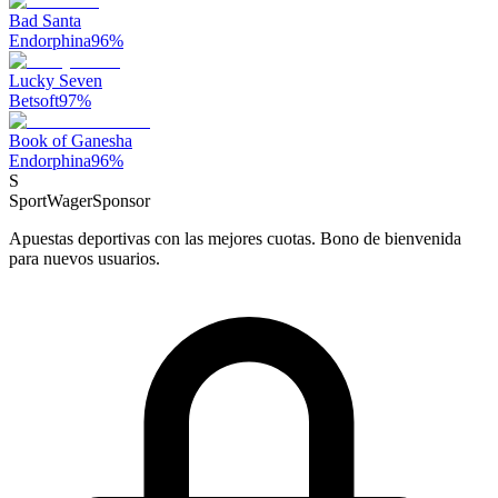
Bad Santa
Endorphina
96
%
Lucky Seven
Betsoft
97
%
Book of Ganesha
Endorphina
96
%
S
SportWager
Sponsor
Apuestas deportivas con las mejores cuotas. Bono de bienvenida
para nuevos usuarios.