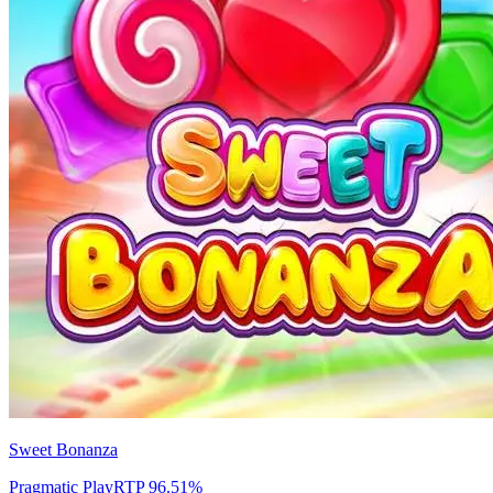
Sweet Bonanza
Pragmatic Play
RTP
96.51
%