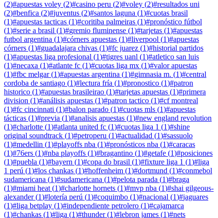
(
2
)
#
apuestas voley
(
2
)
#
casino peru
(
2
)
#
voley
(
2
)
#
resultados uni
(
2
)
#
benfica
(
2
)
#
juventus
(
2
)
#
santos laguna
(
1
)
#
cuotas brasil
(
1
)
#
apuestas tacticas
(
1
)
#
coritiba palmeiras
(
1
)
#
pronóstico fútbol
(
1
)
#
serie a brasil
(
1
)
#
gremio fluminense
(
1
)
#
tarjetas
(
1
)
#
apuestas
futbol argentina
(
1
)
#
córners apuestas
(
1
)
#
liverpool
(
1
)
#
apuestas
córners
(
1
)
#
guadalajara chivas
(
1
)
#
fc juarez
(
1
)
#
historial partidos
(
1
)
#
apuestas liga profesional
(
1
)
#
tigres uanl
(
1
)
#
atletico san luis
(
1
)
#
necaxa
(
1
)
#
atlante fc
(
1
)
#
cuotas liga mx
(
1
)
#
valor apuestas
(
1
)
#
fbc melgar
(
1
)
#
apuestas argentina
(
1
)
#
gimnasia m.
(
1
)
#
central
cordoba de santiago
(
1
)
#
lectura fría
(
1
)
#
pronostico
(
1
)
#
patron
historico
(
1
)
#
apuestas brasileirao
(
1
)
#
tarjetas apuestas
(
1
)
#
primera
division
(
1
)
#
análisis apuestas
(
1
)
#
patron tactico
(
1
)
#
cf montreal
(
1
)
#
fc cincinnati
(
1
)
#
balon parado
(
1
)
#
cuotas mls
(
1
)
#
apuestas
tácticas
(
1
)
#
previa
(
1
)
#
analisis apuestas
(
1
)
#
new england revolution
(
1
)
#
charlotte
(
1
)
#
atlanta united fc
(
1
)
#
cuotas liga 1
(
1
)
#
shine
original soundtrack
(
1
)
#
petroperu
(
1
)
#
actualidad
(
1
)
#
sassuolo
(
1
)
#
medellin
(
1
)
#
playoffs nba
(
1
)
#
pronósticos nba
(
1
)
#
caracas
(
1
)
#
76ers
(
1
)
#
nba playoffs
(
1
)
#
bragantino
(
1
)
#
getafe
(
1
)
#
posiciones
(
1
)
#
puebla
(
1
)
#
bayern
(
1
)
#
copa do brasil
(
1
)
#
fixture liga 1
(
1
)
#
liga
1 perú
(
1
)
#
los chankas
(
1
)
#
hoffenheim
(
1
)
#
dortmund
(
1
)
#
conmebol
sudamericana
(
1
)
#
sudamericana
(
1
)
#
pelota parada
(
1
)
#
braga
(
1
)
#
miami heat
(
1
)
#
charlotte hornets
(
1
)
#
mvp nba
(
1
)
#
shai gilgeous-
alexander
(
1
)
#
lotería perú
(
1
)
#
coquimbo
(
1
)
#
nacional
(
1
)
#
jaguares
(
1
)
#
liga betplay
(
1
)
#
independiente petrolero
(
1
)
#
cajamarca
(
1
)
#
chankas
(
1
)
#
liga
(
1
)
#
thunder
(
1
)
#
lebron james
(
1
)
#
nets