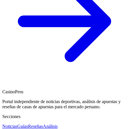
CasinoPeru
Portal independiente de noticias deportivas, análisis de apuestas y
reseñas de casas de apuestas para el mercado peruano.
Secciones
Noticias
Guías
Reseñas
Análisis