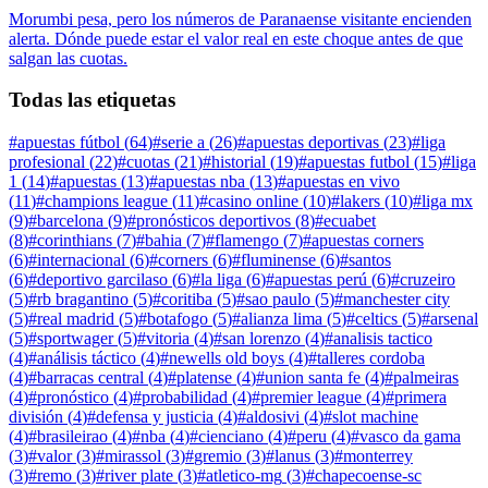
Morumbi pesa, pero los números de Paranaense visitante encienden
alerta. Dónde puede estar el valor real en este choque antes de que
salgan las cuotas.
Todas las etiquetas
#
apuestas fútbol
(
64
)
#
serie a
(
26
)
#
apuestas deportivas
(
23
)
#
liga
profesional
(
22
)
#
cuotas
(
21
)
#
historial
(
19
)
#
apuestas futbol
(
15
)
#
liga
1
(
14
)
#
apuestas
(
13
)
#
apuestas nba
(
13
)
#
apuestas en vivo
(
11
)
#
champions league
(
11
)
#
casino online
(
10
)
#
lakers
(
10
)
#
liga mx
(
9
)
#
barcelona
(
9
)
#
pronósticos deportivos
(
8
)
#
ecuabet
(
8
)
#
corinthians
(
7
)
#
bahia
(
7
)
#
flamengo
(
7
)
#
apuestas corners
(
6
)
#
internacional
(
6
)
#
corners
(
6
)
#
fluminense
(
6
)
#
santos
(
6
)
#
deportivo garcilaso
(
6
)
#
la liga
(
6
)
#
apuestas perú
(
6
)
#
cruzeiro
(
5
)
#
rb bragantino
(
5
)
#
coritiba
(
5
)
#
sao paulo
(
5
)
#
manchester city
(
5
)
#
real madrid
(
5
)
#
botafogo
(
5
)
#
alianza lima
(
5
)
#
celtics
(
5
)
#
arsenal
(
5
)
#
sportwager
(
5
)
#
vitoria
(
4
)
#
san lorenzo
(
4
)
#
analisis tactico
(
4
)
#
análisis táctico
(
4
)
#
newells old boys
(
4
)
#
talleres cordoba
(
4
)
#
barracas central
(
4
)
#
platense
(
4
)
#
union santa fe
(
4
)
#
palmeiras
(
4
)
#
pronóstico
(
4
)
#
probabilidad
(
4
)
#
premier league
(
4
)
#
primera
división
(
4
)
#
defensa y justicia
(
4
)
#
aldosivi
(
4
)
#
slot machine
(
4
)
#
brasileirao
(
4
)
#
nba
(
4
)
#
cienciano
(
4
)
#
peru
(
4
)
#
vasco da gama
(
3
)
#
valor
(
3
)
#
mirassol
(
3
)
#
gremio
(
3
)
#
lanus
(
3
)
#
monterrey
(
3
)
#
remo
(
3
)
#
river plate
(
3
)
#
atletico-mg
(
3
)
#
chapecoense-sc