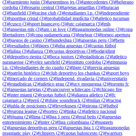
(
3
)
#
sarmiento junin
(
3
)
#
argentinos jrs
(
3
)
#
antecedentes
(
3
)
#
belgrano
cordoba
(
3
)
#
rosario central
(
3
)
#
tarjetas amarillas
(
3
)
#
huracan
(
3
)
#
banfield
(
3
)
#
racing club
(
3
)
#
estudiantes l.p.
(
3
)
#
independiente
(
3
)
#
sporting cristal
(
3
)
#
probabilidad implícita
(
3
)
#
atletico tucuman
(
3
)
#
cusco
(
3
)
#
sport huancayo
(
3
)
#
utc cajamarca
(
3
)
#
mls
(
3
)
#
apuestas mls
(
3
)
#
am i in love
(
3
)
#
tragamonedas online
(
3
)
#
copa
libertadores
(
3
)
#
copa sudamericana
(
3
)
#
melgar
(
3
)
#
torneo apertura
(
3
)
#
juegos de casino
(
3
)
#
bundesliga
(
3
)
#
apuestas peru
(
3
)
#
betis
(
3
)
#
resultados
(
3
)
#
tigres
(
3
)
#
nba apuestas
(
3
)
#
cuotas fútbol
(
3
)
#
laliga
(
3
)
#
alianza
(
3
)
#
cuotas deportivas
(
3
)
#
bodø/glimt
(
3
)
#
deportivo riestra
(
2
)
#
boca juniors
(
2
)
#
estadísticas
(
2
)
#
atletico
paranaense
(
2
)
#
velez sarsfield
(
2
)
#
instituto cordoba
(
2
)
#
gimnasia
l.p.
(
2
)
#
estudiantes de rio cuarto
(
2
)
#
tigre
(
2
)
#
previa apuestas
(
2
)
#
patrón histórico
(
2
)
#
club deportivo los chankas
(
2
)
#
sport boys
(
2
)
#
mercado de corners
(
2
)
#
independ. rivadavia
(
2
)
#
universitario
(
2
)
#
estadisticas
(
2
)
#
atletico grau
(
2
)
#
ucv moquegua
(
2
)
#
toronto fc
(
2
)
#
apuestas tarjetas
(
2
)
#
vancouver whitecaps
(
2
)
#
chicago fire
(
2
)
#
inter miami
(
2
)
#
cuotas futbol
(
2
)
#
alianza atletico
(
2
)
#
fc
cajamarca
(
2
)
#
perú
(
2
)
#
shine soundtrack
(
2
)
#
milan
(
2
)
#
racing
(
2
)
#
tabla de posiciones
(
2
)
#
leverkusen
(
2
)
#
girona
(
2
)
#
futbol
(
2
)
#
europa league
(
2
)
#
sorteo
(
2
)
#
tinka
(
2
)
#
atletico nacional
(
2
)
#
tijuana
(
2
)
#
lima
(
2
)
#
liga 1 peru
(
2
)
#
real betis
(
2
)
#
apuestas
entretenimiento
(
2
)
#
inter
(
2
)
#
liga colombiana
(
2
)
#
nuggets
(
2
)
#
apuestas deportivas peru
(
2
)
#
apuestas liga 1
(
2
)
#
tragamonedas
pragmatic play
(
2
)
#
clippers
(
2
)
#
cuotas baloncesto
(
2
)
#
warriors