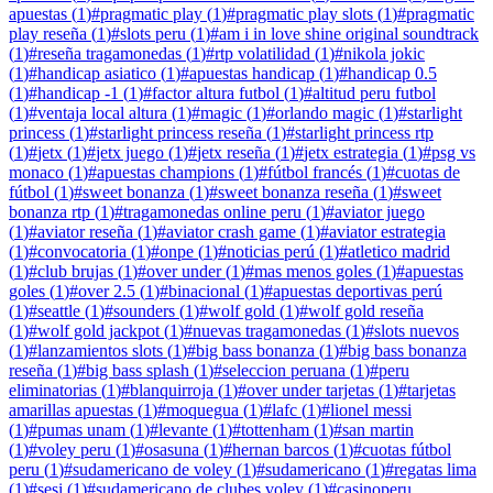
apuestas
(
1
)
#
pragmatic play
(
1
)
#
pragmatic play slots
(
1
)
#
pragmatic
play reseña
(
1
)
#
slots peru
(
1
)
#
am i in love shine original soundtrack
(
1
)
#
reseña tragamonedas
(
1
)
#
rtp volatilidad
(
1
)
#
nikola jokic
(
1
)
#
handicap asiatico
(
1
)
#
apuestas handicap
(
1
)
#
handicap 0.5
(
1
)
#
handicap -1
(
1
)
#
factor altura futbol
(
1
)
#
altitud peru futbol
(
1
)
#
ventaja local altura
(
1
)
#
magic
(
1
)
#
orlando magic
(
1
)
#
starlight
princess
(
1
)
#
starlight princess reseña
(
1
)
#
starlight princess rtp
(
1
)
#
jetx
(
1
)
#
jetx juego
(
1
)
#
jetx reseña
(
1
)
#
jetx estrategia
(
1
)
#
psg vs
monaco
(
1
)
#
apuestas champions
(
1
)
#
fútbol francés
(
1
)
#
cuotas de
fútbol
(
1
)
#
sweet bonanza
(
1
)
#
sweet bonanza reseña
(
1
)
#
sweet
bonanza rtp
(
1
)
#
tragamonedas online peru
(
1
)
#
aviator juego
(
1
)
#
aviator reseña
(
1
)
#
aviator crash game
(
1
)
#
aviator estrategia
(
1
)
#
convocatoria
(
1
)
#
onpe
(
1
)
#
noticias perú
(
1
)
#
atletico madrid
(
1
)
#
club brujas
(
1
)
#
over under
(
1
)
#
mas menos goles
(
1
)
#
apuestas
goles
(
1
)
#
over 2.5
(
1
)
#
binacional
(
1
)
#
apuestas deportivas perú
(
1
)
#
seattle
(
1
)
#
sounders
(
1
)
#
wolf gold
(
1
)
#
wolf gold reseña
(
1
)
#
wolf gold jackpot
(
1
)
#
nuevas tragamonedas
(
1
)
#
slots nuevos
(
1
)
#
lanzamientos slots
(
1
)
#
big bass bonanza
(
1
)
#
big bass bonanza
reseña
(
1
)
#
big bass splash
(
1
)
#
seleccion peruana
(
1
)
#
peru
eliminatorias
(
1
)
#
blanquirroja
(
1
)
#
over under tarjetas
(
1
)
#
tarjetas
amarillas apuestas
(
1
)
#
moquegua
(
1
)
#
lafc
(
1
)
#
lionel messi
(
1
)
#
pumas unam
(
1
)
#
levante
(
1
)
#
tottenham
(
1
)
#
san martin
(
1
)
#
voley peru
(
1
)
#
osasuna
(
1
)
#
hernan barcos
(
1
)
#
cuotas fútbol
peru
(
1
)
#
sudamericano de voley
(
1
)
#
sudamericano
(
1
)
#
regatas lima
(
1
)
#
sesi
(
1
)
#
sudamericano de clubes voley
(
1
)
#
casinoperu