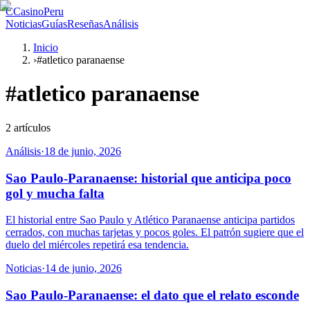
C
CasinoPeru
Noticias
Guías
Reseñas
Análisis
Inicio
›
#atletico paranaense
#
atletico paranaense
2
artículos
Análisis
·
18 de junio, 2026
Sao Paulo-Paranaense: historial que anticipa poco
gol y mucha falta
El historial entre Sao Paulo y Atlético Paranaense anticipa partidos
cerrados, con muchas tarjetas y pocos goles. El patrón sugiere que el
duelo del miércoles repetirá esa tendencia.
Noticias
·
14 de junio, 2026
Sao Paulo-Paranaense: el dato que el relato esconde