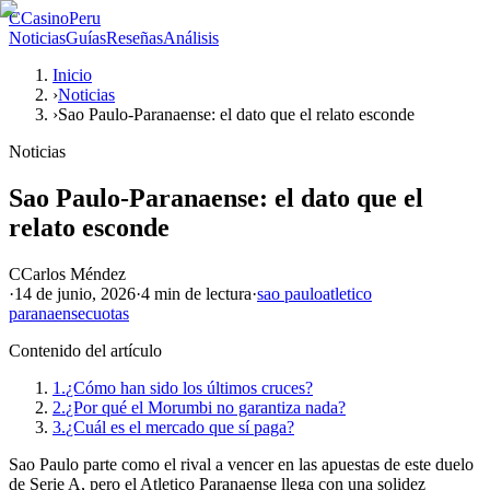
C
CasinoPeru
Noticias
Guías
Reseñas
Análisis
Inicio
›
Noticias
›
Sao Paulo-Paranaense: el dato que el relato esconde
Noticias
Sao Paulo-Paranaense: el dato que el
relato esconde
C
Carlos Méndez
·
14 de junio, 2026
·
4 min
de lectura
·
sao paulo
atletico
paranaense
cuotas
Contenido del artículo
1.
¿Cómo han sido los últimos cruces?
2.
¿Por qué el Morumbi no garantiza nada?
3.
¿Cuál es el mercado que sí paga?
Sao Paulo parte como el rival a vencer en las apuestas de este duelo
de Serie A, pero el Atletico Paranaense llega con una solidez