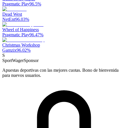
Pragmatic Play
96.5
%
Dead West
NetEnt
96.03
%
Wheel of Happiness
Pragmatic Play
96.47
%
Christmas Workshop
Gamzix
96.02
%
S
SportWager
Sponsor
Apuestas deportivas con las mejores cuotas. Bono de bienvenida
para nuevos usuarios.