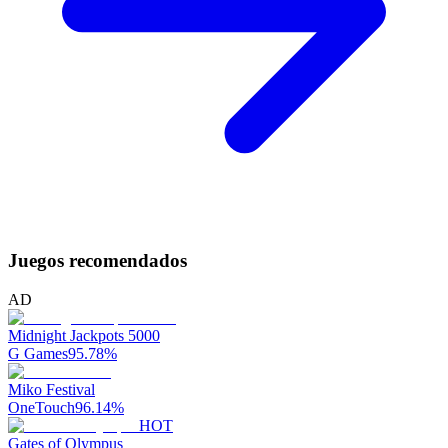
Juegos recomendados
AD
Midnight Jackpots 5000
G Games
95.78
%
Miko Festival
OneTouch
96.14
%
HOT
Gates of Olympus