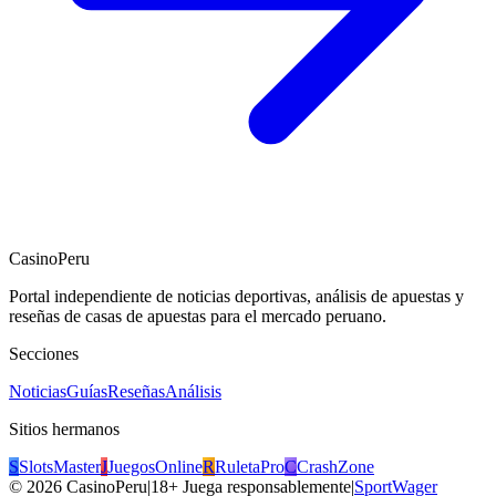
CasinoPeru
Portal independiente de noticias deportivas, análisis de apuestas y
reseñas de casas de apuestas para el mercado peruano.
Secciones
Noticias
Guías
Reseñas
Análisis
Sitios hermanos
S
SlotsMaster
J
JuegosOnline
R
RuletaPro
C
CrashZone
©
2026
CasinoPeru
|
18+ Juega responsablemente
|
SportWager