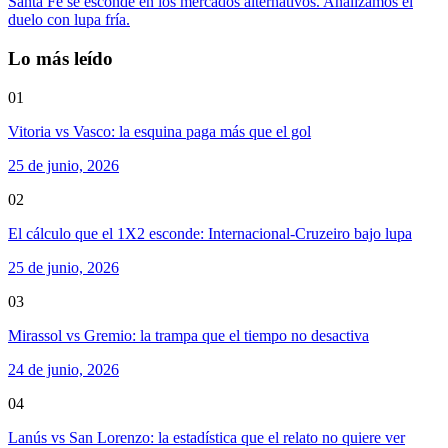
Santa Fe se esconde en los mercados alternativos. Analizamos el
duelo con lupa fría.
Lo más leído
01
Vitoria vs Vasco: la esquina paga más que el gol
25 de junio, 2026
02
El cálculo que el 1X2 esconde: Internacional-Cruzeiro bajo lupa
25 de junio, 2026
03
Mirassol vs Gremio: la trampa que el tiempo no desactiva
24 de junio, 2026
04
Lanús vs San Lorenzo: la estadística que el relato no quiere ver