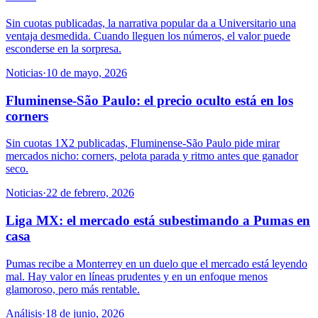
Sin cuotas publicadas, la narrativa popular da a Universitario una
ventaja desmedida. Cuando lleguen los números, el valor puede
esconderse en la sorpresa.
Noticias
·
10 de mayo, 2026
Fluminense-São Paulo: el precio oculto está en los
corners
Sin cuotas 1X2 publicadas, Fluminense-São Paulo pide mirar
mercados nicho: corners, pelota parada y ritmo antes que ganador
seco.
Noticias
·
22 de febrero, 2026
Liga MX: el mercado está subestimando a Pumas en
casa
Pumas recibe a Monterrey en un duelo que el mercado está leyendo
mal. Hay valor en líneas prudentes y en un enfoque menos
glamoroso, pero más rentable.
Análisis
·
18 de junio, 2026