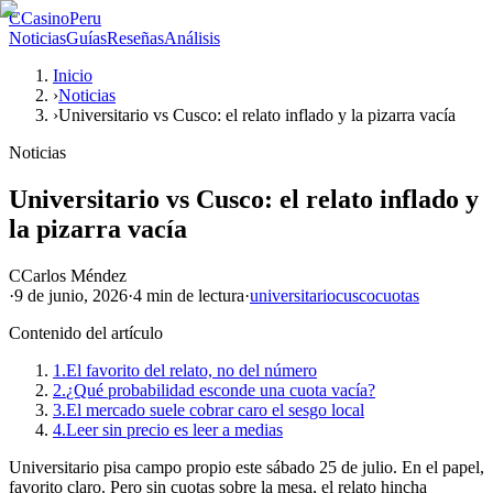
C
CasinoPeru
Noticias
Guías
Reseñas
Análisis
Inicio
›
Noticias
›
Universitario vs Cusco: el relato inflado y la pizarra vacía
Noticias
Universitario vs Cusco: el relato inflado y
la pizarra vacía
C
Carlos Méndez
·
9 de junio, 2026
·
4 min
de lectura
·
universitario
cusco
cuotas
Contenido del artículo
1.
El favorito del relato, no del número
2.
¿Qué probabilidad esconde una cuota vacía?
3.
El mercado suele cobrar caro el sesgo local
4.
Leer sin precio es leer a medias
Universitario pisa campo propio este sábado 25 de julio. En el papel,
favorito claro. Pero sin cuotas sobre la mesa, el relato hincha