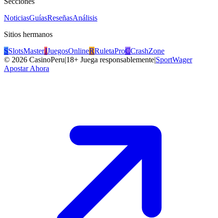
Secciones
Noticias
Guías
Reseñas
Análisis
Sitios hermanos
S
SlotsMaster
J
JuegosOnline
R
RuletaPro
C
CrashZone
©
2026
CasinoPeru
|
18+ Juega responsablemente
|
SportWager
Apostar Ahora