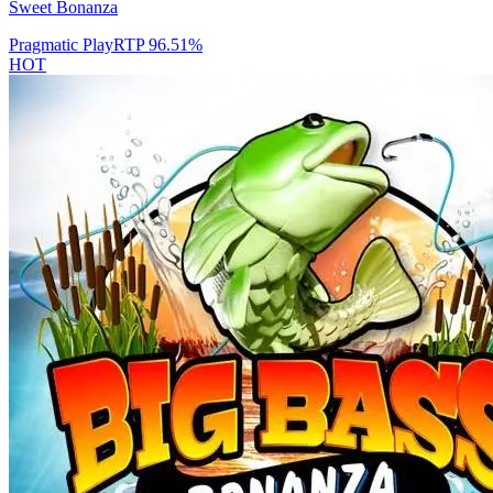
Sweet Bonanza
Pragmatic Play
RTP
96.51
%
HOT