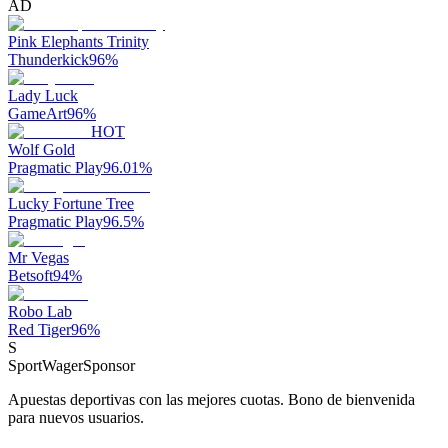
AD
Pink Elephants Trinity
Thunderkick
96
%
Lady Luck
GameArt
96
%
HOT
Wolf Gold
Pragmatic Play
96.01
%
Lucky Fortune Tree
Pragmatic Play
96.5
%
Mr Vegas
Betsoft
94
%
Robo Lab
Red Tiger
96
%
S
SportWager
Sponsor
Apuestas deportivas con las mejores cuotas. Bono de bienvenida
para nuevos usuarios.