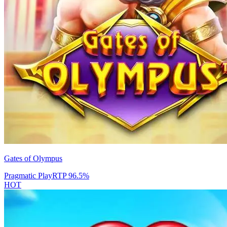
Gates of Olympus
Pragmatic Play
RTP
96.5
%
HOT