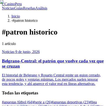
C
CasinoPeru
Noticias
Guías
Reseñas
Análisis
Inicio
›
#patron historico
#
patron historico
1
artículo
Noticias
·
9 de junio, 2026
Belgrano-Central: el patrón que vuelve cada vez que
se cruzan
El historial de Belgrano y Rosario Central repite un guion cerrado,
de pocos goles y ventajas mínimas. Los mercados suelen ignorar
esta tendencia, y ahí aparece el valor real en líneas alternativas.
Todas las etiquetas
#
apuestas fútbol
(
64
)
#
serie a
(
26
)
#
apuestas deportivas
(
23
)
#
liga