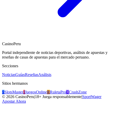
CasinoPeru
Portal independiente de noticias deportivas, análisis de apuestas y
reseñas de casas de apuestas para el mercado peruano.
Secciones
Noticias
Guías
Reseñas
Análisis
Sitios hermanos
S
SlotsMaster
J
JuegosOnline
R
RuletaPro
C
CrashZone
©
2026
CasinoPeru
|
18+ Juega responsablemente
|
SportWager
Apostar Ahora