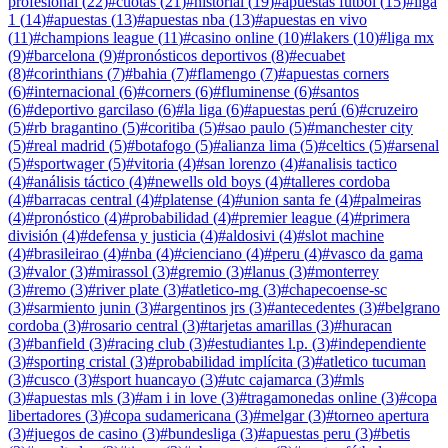
profesional
(
22
)
#
cuotas
(
21
)
#
historial
(
19
)
#
apuestas futbol
(
15
)
#
liga
1
(
14
)
#
apuestas
(
13
)
#
apuestas nba
(
13
)
#
apuestas en vivo
(
11
)
#
champions league
(
11
)
#
casino online
(
10
)
#
lakers
(
10
)
#
liga mx
(
9
)
#
barcelona
(
9
)
#
pronósticos deportivos
(
8
)
#
ecuabet
(
8
)
#
corinthians
(
7
)
#
bahia
(
7
)
#
flamengo
(
7
)
#
apuestas corners
(
6
)
#
internacional
(
6
)
#
corners
(
6
)
#
fluminense
(
6
)
#
santos
(
6
)
#
deportivo garcilaso
(
6
)
#
la liga
(
6
)
#
apuestas perú
(
6
)
#
cruzeiro
(
5
)
#
rb bragantino
(
5
)
#
coritiba
(
5
)
#
sao paulo
(
5
)
#
manchester city
(
5
)
#
real madrid
(
5
)
#
botafogo
(
5
)
#
alianza lima
(
5
)
#
celtics
(
5
)
#
arsenal
(
5
)
#
sportwager
(
5
)
#
vitoria
(
4
)
#
san lorenzo
(
4
)
#
analisis tactico
(
4
)
#
análisis táctico
(
4
)
#
newells old boys
(
4
)
#
talleres cordoba
(
4
)
#
barracas central
(
4
)
#
platense
(
4
)
#
union santa fe
(
4
)
#
palmeiras
(
4
)
#
pronóstico
(
4
)
#
probabilidad
(
4
)
#
premier league
(
4
)
#
primera
división
(
4
)
#
defensa y justicia
(
4
)
#
aldosivi
(
4
)
#
slot machine
(
4
)
#
brasileirao
(
4
)
#
nba
(
4
)
#
cienciano
(
4
)
#
peru
(
4
)
#
vasco da gama
(
3
)
#
valor
(
3
)
#
mirassol
(
3
)
#
gremio
(
3
)
#
lanus
(
3
)
#
monterrey
(
3
)
#
remo
(
3
)
#
river plate
(
3
)
#
atletico-mg
(
3
)
#
chapecoense-sc
(
3
)
#
sarmiento junin
(
3
)
#
argentinos jrs
(
3
)
#
antecedentes
(
3
)
#
belgrano
cordoba
(
3
)
#
rosario central
(
3
)
#
tarjetas amarillas
(
3
)
#
huracan
(
3
)
#
banfield
(
3
)
#
racing club
(
3
)
#
estudiantes l.p.
(
3
)
#
independiente
(
3
)
#
sporting cristal
(
3
)
#
probabilidad implícita
(
3
)
#
atletico tucuman
(
3
)
#
cusco
(
3
)
#
sport huancayo
(
3
)
#
utc cajamarca
(
3
)
#
mls
(
3
)
#
apuestas mls
(
3
)
#
am i in love
(
3
)
#
tragamonedas online
(
3
)
#
copa
libertadores
(
3
)
#
copa sudamericana
(
3
)
#
melgar
(
3
)
#
torneo apertura
(
3
)
#
juegos de casino
(
3
)
#
bundesliga
(
3
)
#
apuestas peru
(
3
)
#
betis