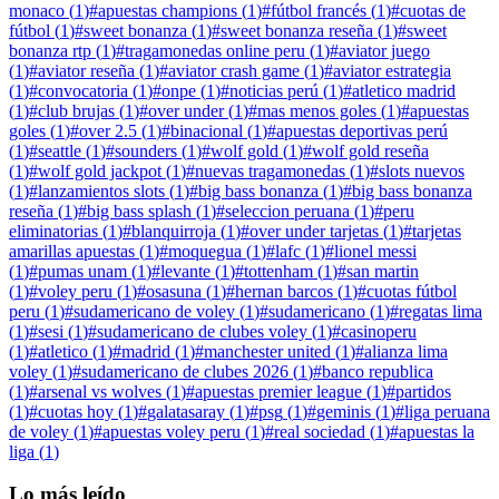
monaco
(
1
)
#
apuestas champions
(
1
)
#
fútbol francés
(
1
)
#
cuotas de
fútbol
(
1
)
#
sweet bonanza
(
1
)
#
sweet bonanza reseña
(
1
)
#
sweet
bonanza rtp
(
1
)
#
tragamonedas online peru
(
1
)
#
aviator juego
(
1
)
#
aviator reseña
(
1
)
#
aviator crash game
(
1
)
#
aviator estrategia
(
1
)
#
convocatoria
(
1
)
#
onpe
(
1
)
#
noticias perú
(
1
)
#
atletico madrid
(
1
)
#
club brujas
(
1
)
#
over under
(
1
)
#
mas menos goles
(
1
)
#
apuestas
goles
(
1
)
#
over 2.5
(
1
)
#
binacional
(
1
)
#
apuestas deportivas perú
(
1
)
#
seattle
(
1
)
#
sounders
(
1
)
#
wolf gold
(
1
)
#
wolf gold reseña
(
1
)
#
wolf gold jackpot
(
1
)
#
nuevas tragamonedas
(
1
)
#
slots nuevos
(
1
)
#
lanzamientos slots
(
1
)
#
big bass bonanza
(
1
)
#
big bass bonanza
reseña
(
1
)
#
big bass splash
(
1
)
#
seleccion peruana
(
1
)
#
peru
eliminatorias
(
1
)
#
blanquirroja
(
1
)
#
over under tarjetas
(
1
)
#
tarjetas
amarillas apuestas
(
1
)
#
moquegua
(
1
)
#
lafc
(
1
)
#
lionel messi
(
1
)
#
pumas unam
(
1
)
#
levante
(
1
)
#
tottenham
(
1
)
#
san martin
(
1
)
#
voley peru
(
1
)
#
osasuna
(
1
)
#
hernan barcos
(
1
)
#
cuotas fútbol
peru
(
1
)
#
sudamericano de voley
(
1
)
#
sudamericano
(
1
)
#
regatas lima
(
1
)
#
sesi
(
1
)
#
sudamericano de clubes voley
(
1
)
#
casinoperu
(
1
)
#
atletico
(
1
)
#
madrid
(
1
)
#
manchester united
(
1
)
#
alianza lima
voley
(
1
)
#
sudamericano de clubes 2026
(
1
)
#
banco republica
(
1
)
#
arsenal vs wolves
(
1
)
#
apuestas premier league
(
1
)
#
partidos
(
1
)
#
cuotas hoy
(
1
)
#
galatasaray
(
1
)
#
psg
(
1
)
#
geminis
(
1
)
#
liga peruana
de voley
(
1
)
#
apuestas voley peru
(
1
)
#
real sociedad
(
1
)
#
apuestas la
liga
(
1
)
Lo más leído