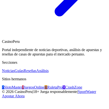
CasinoPeru
Portal independiente de noticias deportivas, análisis de apuestas y
reseñas de casas de apuestas para el mercado peruano.
Secciones
Noticias
Guías
Reseñas
Análisis
Sitios hermanos
S
SlotsMaster
J
JuegosOnline
R
RuletaPro
C
CrashZone
©
2026
CasinoPeru
|
18+ Juega responsablemente
|
SportWager
Apostar Ahora