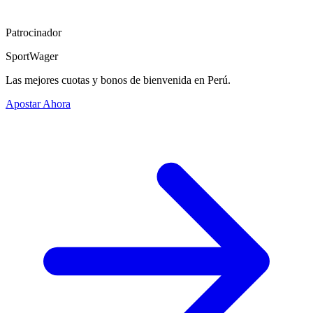
Patrocinador
SportWager
Las mejores cuotas y bonos de bienvenida en Perú.
Apostar Ahora