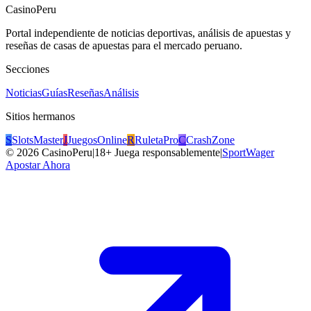
CasinoPeru
Portal independiente de noticias deportivas, análisis de apuestas y
reseñas de casas de apuestas para el mercado peruano.
Secciones
Noticias
Guías
Reseñas
Análisis
Sitios hermanos
S
SlotsMaster
J
JuegosOnline
R
RuletaPro
C
CrashZone
©
2026
CasinoPeru
|
18+ Juega responsablemente
|
SportWager
Apostar Ahora