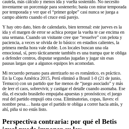
cautela, más cálculo y menos ida y vuelta sostenido. No necesito
inventarme un porcentaje para sostenerlo; basta con mirar temporada
por temporada y ver que el “primer golpe” casi nunca se juega a
campo abierto cuando el cruce está parejo.
Y hay otro dato, bien de calendario, bien terrenal: este jueves es la
ida y el margen de error se achica porque la vuelta te cae encima en
una semana. Cuando un visitante cree que “resuelve” con pelota y
paciencia, a veces se olvida de lo básico: en estadios calientes, la
primera media hora vale doble. Los locales buscan una ola
emocional, sí, pero tácticamente también es una trampa que te obliga
a defender centros, disputar segundas jugadas y jugar sin esas
pausas largas que a algunos equipos les acomodan.
Mi recuerdo peruano para aterrizarlo no es romántico, es práctico.
En la Copa América 2015, Perú eliminó a Brasil 1-0 (21 de junio,
Temuco) con un partido que fue menos de “juego asociado” y más
de leer el caos, sobrevivir, y castigar el detalle cuando asomaba. Ese
día, el escudo brasileño empujaba apuestas y pronósticos; el juego
real del partido empujó otra cosa. Eliminatorias, copas, llaves: el
nombre pesa… hasta que el partido te obliga a correr hacia atrás, y
ahí, piña si no estás listo.
Perspectiva contraria: por qué el Betis