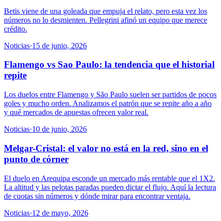
Betis viene de una goleada que empuja el relato, pero esta vez los
números no lo desmienten. Pellegrini afinó un equipo que merece
crédito.
Noticias
·
15 de junio, 2026
Flamengo vs Sao Paulo: la tendencia que el historial
repite
Los duelos entre Flamengo y São Paulo suelen ser partidos de pocos
goles y mucho orden. Analizamos el patrón que se repite año a año
y qué mercados de apuestas ofrecen valor real.
Noticias
·
10 de junio, 2026
Melgar-Cristal: el valor no está en la red, sino en el
punto de córner
El duelo en Arequipa esconde un mercado más rentable que el 1X2.
La altitud y las pelotas paradas pueden dictar el flujo. Aquí la lectura
de cuotas sin números y dónde mirar para encontrar ventaja.
Noticias
·
12 de mayo, 2026