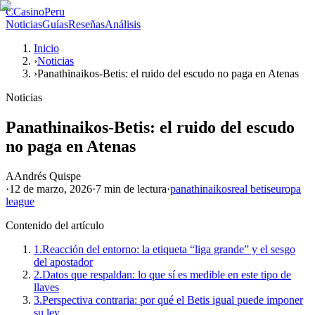
C
CasinoPeru
Noticias
Guías
Reseñas
Análisis
Inicio
›
Noticias
›
Panathinaikos-Betis: el ruido del escudo no paga en Atenas
Noticias
Panathinaikos-Betis: el ruido del escudo
no paga en Atenas
A
Andrés Quispe
·
12 de marzo, 2026
·
7 min
de lectura
·
panathinaikos
real betis
europa
league
Contenido del artículo
1.
Reacción del entorno: la etiqueta “liga grande” y el sesgo
del apostador
2.
Datos que respaldan: lo que sí es medible en este tipo de
llaves
3.
Perspectiva contraria: por qué el Betis igual puede imponer
su ley