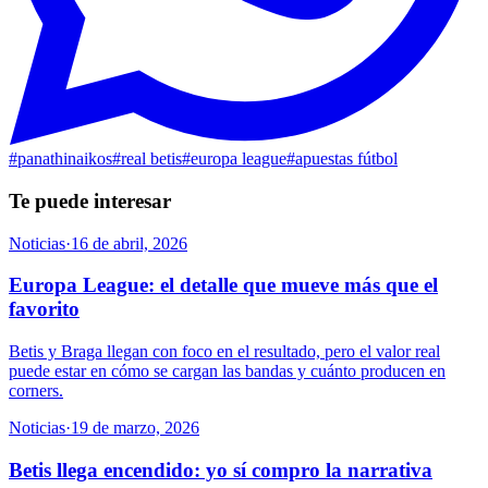
#
panathinaikos
#
real betis
#
europa league
#
apuestas fútbol
Te puede interesar
Noticias
·
16 de abril, 2026
Europa League: el detalle que mueve más que el
favorito
Betis y Braga llegan con foco en el resultado, pero el valor real
puede estar en cómo se cargan las bandas y cuánto producen en
corners.
Noticias
·
19 de marzo, 2026
Betis llega encendido: yo sí compro la narrativa