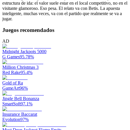
estructura de ida: el valor suele estar en el local competitivo, no en el
visitante glamoroso. Eso pesa. El relato va con Betis. La apuesta
inteligente, muchas veces, va con el partido que realmente se va a
jugar.
Juegos recomendados
AD
Midnight Jackpots 5000
G Games
95.78
%
Million Christmas 3
Red Rake
95.4
%
Gold of Ra
GameArt
96
%
Jingle Bell Bonanza
SmartSoft
97.1
%
Insurance Baccarat
Evolution
97
%
Must Drop Jackpot Flame Fruits