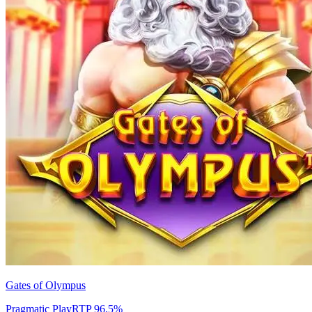
Gates of Olympus
Pragmatic Play
RTP
96.5
%