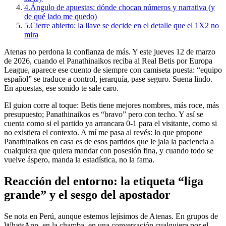
4.
Ángulo de apuestas: dónde chocan números y narrativa (y
de qué lado me quedo)
5.
Cierre abierto: la llave se decide en el detalle que el 1X2 no
mira
Atenas no perdona la confianza de más. Y este jueves 12 de marzo
de 2026, cuando el Panathinaikos reciba al Real Betis por Europa
League, aparece ese cuento de siempre con camiseta puesta: “equipo
español” se traduce a control, jerarquía, pase seguro. Suena lindo.
En apuestas, ese sonido te sale caro.
El guion corre al toque: Betis tiene mejores nombres, más roce, más
presupuesto; Panathinaikos es “bravo” pero con techo. Y así se
cuenta como si el partido ya arrancara 0-1 para el visitante, como si
no existiera el contexto. A mí me pasa al revés: lo que propone
Panathinaikos en casa es de esos partidos que le jala la paciencia a
cualquiera que quiera mandar con posesión fina, y cuando todo se
vuelve áspero, manda la estadística, no la fama.
Reacción del entorno: la etiqueta “liga
grande” y el sesgo del apostador
Se nota en Perú, aunque estemos lejísimos de Atenas. En grupos de
WhatsApp, en la chamba, en una conversación cualquiera por el