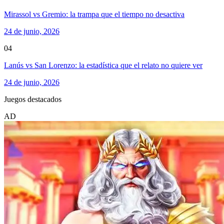
Mirassol vs Gremio: la trampa que el tiempo no desactiva
24 de junio, 2026
04
Lanús vs San Lorenzo: la estadística que el relato no quiere ver
24 de junio, 2026
Juegos destacados
AD