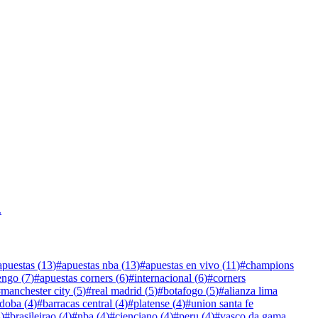
.
apuestas
(
13
)
#
apuestas nba
(
13
)
#
apuestas en vivo
(
11
)
#
champions
engo
(
7
)
#
apuestas corners
(
6
)
#
internacional
(
6
)
#
corners
#
manchester city
(
5
)
#
real madrid
(
5
)
#
botafogo
(
5
)
#
alianza lima
rdoba
(
4
)
#
barracas central
(
4
)
#
platense
(
4
)
#
union santa fe
4
)
#
brasileirao
(
4
)
#
nba
(
4
)
#
cienciano
(
4
)
#
peru
(
4
)
#
vasco da gama