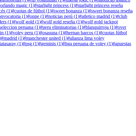
#
orlando magic
(
1
)
#
starlight princess
(
1
)
#
starlight princess reseña
cés
(
1
)
#
cuotas de fútbol
(
1
)
#
sweet bonanza
(
1
)
#
sweet bonanza reseña
onvocatoria
(
1
)
#
onpe
(
1
)
#
noticias perú
(
1
)
#
atletico madrid
(
1
)
#
club
ers
(
1
)
#
wolf gold
(
1
)
#
wolf gold reseña
(
1
)
#
wolf gold jackpot
seleccion peruana
(
1
)
#
peru eliminatorias
(
1
)
#
blanquirroja
(
1
)
#
over
in
(
1
)
#
voley peru
(
1
)
#
osasuna
(
1
)
#
hernan barcos
(
1
)
#
cuotas fútbol
)
#
madrid
(
1
)
#
manchester united
(
1
)
#
alianza lima voley
latasaray
(
1
)
#
psg
(
1
)
#
geminis
(
1
)
#
liga peruana de voley
(
1
)
#
apuestas