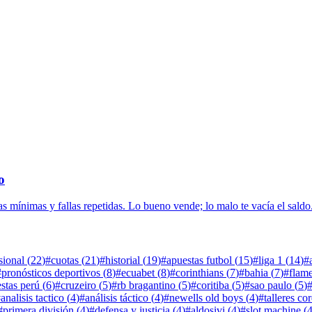
o
s mínimas y fallas repetidas. Lo bueno vende; lo malo te vacía el saldo
sional
(
22
)
#
cuotas
(
21
)
#
historial
(
19
)
#
apuestas futbol
(
15
)
#
liga 1
(
14
)
#
#
pronósticos deportivos
(
8
)
#
ecuabet
(
8
)
#
corinthians
(
7
)
#
bahia
(
7
)
#
flam
stas perú
(
6
)
#
cruzeiro
(
5
)
#
rb bragantino
(
5
)
#
coritiba
(
5
)
#
sao paulo
(
5
)
#
analisis tactico
(
4
)
#
análisis táctico
(
4
)
#
newells old boys
(
4
)
#
talleres co
#
primera división
(
4
)
#
defensa y justicia
(
4
)
#
aldosivi
(
4
)
#
slot machine
(