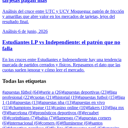
tarjetas pagan más
Análisis del cruce entre UTC y UCV Moquegua: patrón de fricción
y amarillas que abre valor en los mercados de tarjetas, lejos del
resultado final.
Análisis
·
6 de junio, 2026
Estudiantes LP vs Independiente: el patrón que no
falla
En los cruces entre Estudiantes e Independiente hay una tendencia
marcada de partidos cerrados y físicos. Repasamos el dato que las
cuotas suelen ignorar y cómo leer el mercado.
Todas las etiquetas
#
apuestas fútbol
(
64
)
#
serie a
(
26
)
#
apuestas deportivas
(
23
)
#
liga
profesional
(
22
)
#
cuotas
(
21
)
#
historial
(
19
)
#
apuestas futbol
(
15
)
#
liga
1
(
14
)
#
apuestas
(
13
)
#
apuestas nba
(
13
)
#
apuestas en vivo
(
11
)
#
champions league
(
11
)
#
casino online
(
10
)
#
lakers
(
10
)
#
liga mx
(
9
)
#
barcelona
(
9
)
#
pronósticos deportivos
(
8
)
#
ecuabet
(
8
)
#
corinthians
(
7
)
#
bahia
(
7
)
#
flamengo
(
7
)
#
apuestas corners
(
6
)
#
internacional
(
6
)
#
corners
(
6
)
#
fluminense
(
6
)
#
santos