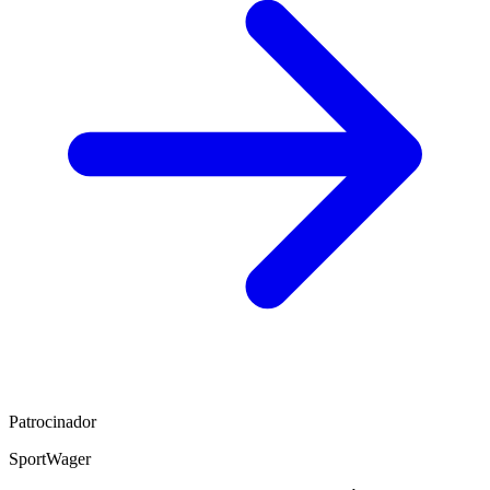
Patrocinador
SportWager