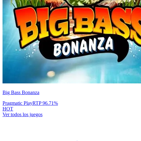
Big Bass Bonanza
Pragmatic Play
RTP
96.71
%
HOT
Ver todos los juegos