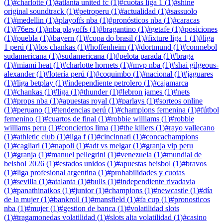
(
1
)
#
charlotte
(
1
)
#
atlanta united fc
(
1
)
#
cuotas liga 1
(
1
)
#
shine
original soundtrack
(
1
)
#
petroperu
(
1
)
#
actualidad
(
1
)
#
sassuolo
(
1
)
#
medellin
(
1
)
#
playoffs nba
(
1
)
#
pronósticos nba
(
1
)
#
caracas
(
1
)
#
76ers
(
1
)
#
nba playoffs
(
1
)
#
bragantino
(
1
)
#
getafe
(
1
)
#
posiciones
(
1
)
#
puebla
(
1
)
#
bayern
(
1
)
#
copa do brasil
(
1
)
#
fixture liga 1
(
1
)
#
liga
1 perú
(
1
)
#
los chankas
(
1
)
#
hoffenheim
(
1
)
#
dortmund
(
1
)
#
conmebol
sudamericana
(
1
)
#
sudamericana
(
1
)
#
pelota parada
(
1
)
#
braga
(
1
)
#
miami heat
(
1
)
#
charlotte hornets
(
1
)
#
mvp nba
(
1
)
#
shai gilgeous-
alexander
(
1
)
#
lotería perú
(
1
)
#
coquimbo
(
1
)
#
nacional
(
1
)
#
jaguares
(
1
)
#
liga betplay
(
1
)
#
independiente petrolero
(
1
)
#
cajamarca
(
1
)
#
chankas
(
1
)
#
liga
(
1
)
#
thunder
(
1
)
#
lebron james
(
1
)
#
nets
(
1
)
#
props nba
(
1
)
#
apuestas royal
(
1
)
#
parlays
(
1
)
#
sorteos online
(
1
)
#
peruano
(
1
)
#
tendencias perú
(
1
)
#
champions femenina
(
1
)
#
fútbol
femenino
(
1
)
#
cuartos de final
(
1
)
#
robbie williams
(
1
)
#
robbie
williams peru
(
1
)
#
conciertos lima
(
1
)
#
the killers
(
1
)
#
rayo vallecano
(
1
)
#
athletic club
(
1
)
#
liga f
(
1
)
#
cincinnati
(
1
)
#
concachampions
(
1
)
#
cagliari
(
1
)
#
napoli
(
1
)
#
adt vs melgar
(
1
)
#
granja vip peru
(
1
)
#
granja
(
1
)
#
manuel pellegrini
(
1
)
#
venezuela
(
1
)
#
mundial de
beisbol 2026
(
1
)
#
estados unidos
(
1
)
#
apuestas beisbol
(
1
)
#
bravos
(
1
)
#
liga profesional argentina
(
1
)
#
probabilidades y cuotas
(
1
)
#
sevilla
(
1
)
#
atalanta
(
1
)
#
bulls
(
1
)
#
independiente rivadavia
(
1
)
#
panathinaikos
(
1
)
#
junior
(
1
)
#
champions
(
1
)
#
newcastle
(
1
)
#
día
de la mujer
(
1
)
#
bankroll
(
1
)
#
mansfield
(
1
)
#
fa cup
(
1
)
#
pronosticos
nba
(
1
)
#
mujer
(
1
)
#
gestion de banca
(
1
)
#
volatilidad slots
(
1
)
#
tragamonedas volatilidad
(
1
)
#
slots alta volatilidad
(
1
)
#
casino