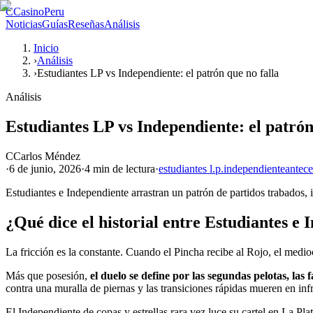
C
CasinoPeru
Noticias
Guías
Reseñas
Análisis
Inicio
›
Análisis
›
Estudiantes LP vs Independiente: el patrón que no falla
Análisis
Estudiantes LP vs Independiente: el patrón
C
Carlos Méndez
·
6 de junio, 2026
·
4 min
de lectura
·
estudiantes l.p.
independiente
antece
Estudiantes e Independiente arrastran un patrón de partidos trabados, 
¿Qué dice el historial entre Estudiantes e
La fricción es la constante. Cuando el Pincha recibe al Rojo, el medi
Más que posesión,
el duelo se define por las segundas pelotas, las 
contra una muralla de piernas y las transiciones rápidas mueren en infr
El Independiente de copas y estrellas rara vez luce su cartel en La Pl