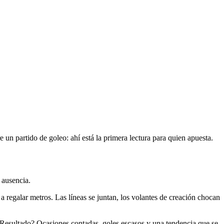
 un partido de goleo: ahí está la primera lectura para quien apuesta.
 ausencia.
 a regalar metros. Las líneas se juntan, los volantes de creación chocan
. ¿Resultado? Ocasiones contadas, goles escasos y una tendencia que se