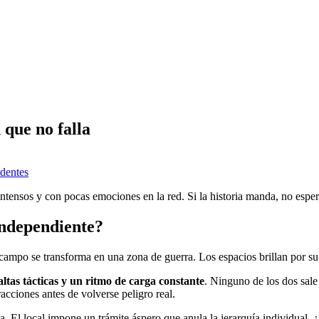
 que no falla
dentes
intensos y con pocas emociones en la red. Si la historia manda, no espere
 Independiente?
ocampo se transforma en una zona de guerra. Los espacios brillan por su
faltas tácticas y un ritmo de carga constante
. Ninguno de los dos sale
acciones antes de volverse peligro real.
ata. El local impone un trámite áspero que anula la jerarquía individual