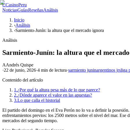
C
CasinoPeru
Noticias
Guías
Reseñas
Análisis
Inicio
›
Análisis
›
Sarmiento-Junín: la altura que el mercado ignora
Análisis
Sarmiento-Junín: la altura que el mercado
A
Andrés Quispe
·
22 de junio, 2026
·
4 min
de lectura
·
sarmiento junin
argentinos jrs
liga 
Contenido del artículo
1.
¿Por qué la altura pesa más de lo que parece?
2.
¿Dónde aparece el valor en las apuestas?
3.
Lo que calla el historial
El partido del domingo en el Eva Perón no lo va a definir la posesión
enfrentamientos previos: los 2500 metros sobre el nivel del mar. Ese d
mercados del segundo tiempo.