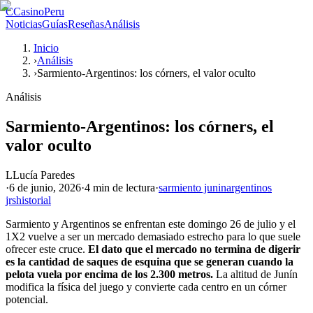
C
CasinoPeru
Noticias
Guías
Reseñas
Análisis
Inicio
›
Análisis
›
Sarmiento-Argentinos: los córners, el valor oculto
Análisis
Sarmiento-Argentinos: los córners, el
valor oculto
L
Lucía Paredes
·
6 de junio, 2026
·
4 min
de lectura
·
sarmiento junin
argentinos
jrs
historial
Sarmiento y Argentinos se enfrentan este domingo 26 de julio y el
1X2 vuelve a ser un mercado demasiado estrecho para lo que suele
ofrecer este cruce.
El dato que el mercado no termina de digerir
es la cantidad de saques de esquina que se generan cuando la
pelota vuela por encima de los 2.300 metros.
La altitud de Junín
modifica la física del juego y convierte cada centro en un córner
potencial.