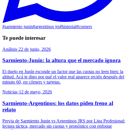
#
sarmiento junin
#
argentinos jrs
#
historial
#
corners
Te puede interesar
Análisis
·
22 de junio, 2026
Sarmiento-Junín: la altura que el mercado ignora
El duelo en Junín esconde un factor que las cuotas no leen bien: la
altitud. Acá te digo por qué el valor real aparece recién después del
minuto 60, en córners y tarjetas.
Noticias
·
12 de mayo, 2026
Sarmiento-Argentinos: los datos piden freno al
relato
Previa de Sarmiento Junin vs Argentinos JRS por Liga Profesional:
lectura táctica, mercado sin cuotas y pronóstico con enfoque