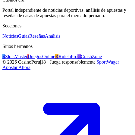
Portal independiente de noticias deportivas, análisis de apuestas y
reseñas de casas de apuestas para el mercado peruano.
Secciones
Noticias
Guías
Reseñas
Análisis
Sitios hermanos
S
SlotsMaster
J
JuegosOnline
R
RuletaPro
C
CrashZone
©
2026
CasinoPeru
|
18+ Juega responsablemente
|
SportWager
Apostar Ahora