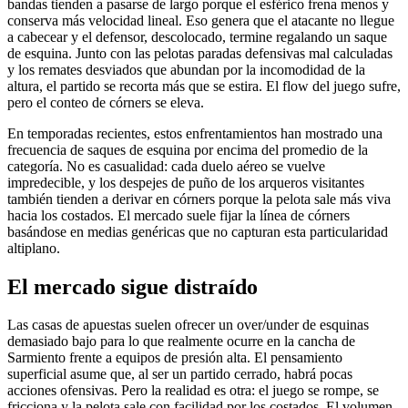
bandas tienden a pasarse de largo porque el esférico frena menos y
conserva más velocidad lineal. Eso genera que el atacante no llegue
a cabecear y el defensor, descolocado, termine regalando un saque
de esquina. Junto con las pelotas paradas defensivas mal calculadas
y los remates desviados que abundan por la incomodidad de la
altura, el partido se recorta más que se estira. El flow del juego sufre,
pero el conteo de córners se eleva.
En temporadas recientes, estos enfrentamientos han mostrado una
frecuencia de saques de esquina por encima del promedio de la
categoría. No es casualidad: cada duelo aéreo se vuelve
impredecible, y los despejes de puño de los arqueros visitantes
también tienden a derivar en córners porque la pelota sale más viva
hacia los costados. El mercado suele fijar la línea de córners
basándose en medias genéricas que no capturan esta particularidad
altiplano.
El mercado sigue distraído
Las casas de apuestas suelen ofrecer un over/under de esquinas
demasiado bajo para lo que realmente ocurre en la cancha de
Sarmiento frente a equipos de presión alta. El pensamiento
superficial asume que, al ser un partido cerrado, habrá pocas
acciones ofensivas. Pero la realidad es otra: el juego se rompe, se
fricciona y la pelota sale con facilidad por los costados. El volumen