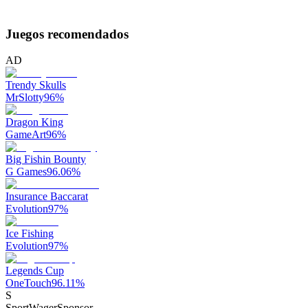
Juegos recomendados
AD
Trendy Skulls
MrSlotty
96
%
Dragon King
GameArt
96
%
Big Fishin Bounty
G Games
96.06
%
Insurance Baccarat
Evolution
97
%
Ice Fishing
Evolution
97
%
Legends Cup
OneTouch
96.11
%
S
SportWager
Sponsor