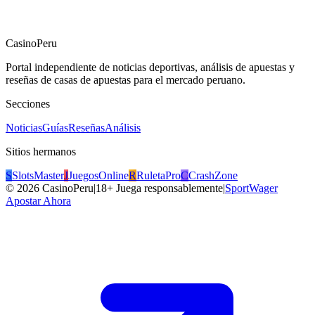
CasinoPeru
Portal independiente de noticias deportivas, análisis de apuestas y
reseñas de casas de apuestas para el mercado peruano.
Secciones
Noticias
Guías
Reseñas
Análisis
Sitios hermanos
S
SlotsMaster
J
JuegosOnline
R
RuletaPro
C
CrashZone
©
2026
CasinoPeru
|
18+ Juega responsablemente
|
SportWager
Apostar Ahora