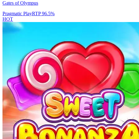
Gates of Olympus
Pragmatic Play
RTP
96.5
%
HOT