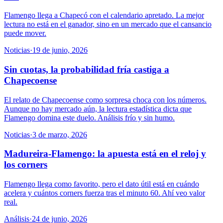
Flamengo llega a Chapecó con el calendario apretado. La mejor
lectura no está en el ganador, sino en un mercado que el cansancio
puede mover.
Noticias
·
19 de junio, 2026
Sin cuotas, la probabilidad fría castiga a
Chapecoense
El relato de Chapecoense como sorpresa choca con los números.
Aunque no hay mercado aún, la lectura estadística dicta que
Flamengo domina este duelo. Análisis frío y sin humo.
Noticias
·
3 de marzo, 2026
Madureira-Flamengo: la apuesta está en el reloj y
los corners
Flamengo llega como favorito, pero el dato útil está en cuándo
acelera y cuántos corners fuerza tras el minuto 60. Ahí veo valor
real.
Análisis
·
24 de junio, 2026