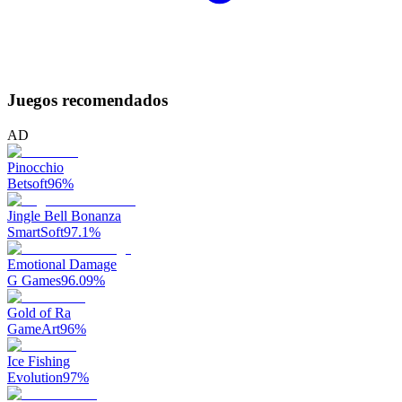
Juegos recomendados
AD
Pinocchio
Betsoft
96
%
Jingle Bell Bonanza
SmartSoft
97.1
%
Emotional Damage
G Games
96.09
%
Gold of Ra
GameArt
96
%
Ice Fishing
Evolution
97
%