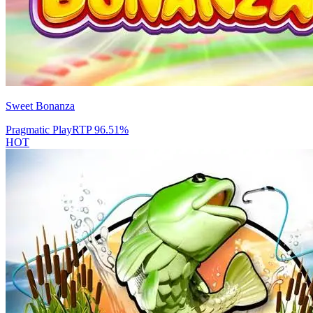
Sweet Bonanza
Pragmatic Play
RTP
96.51
%
HOT