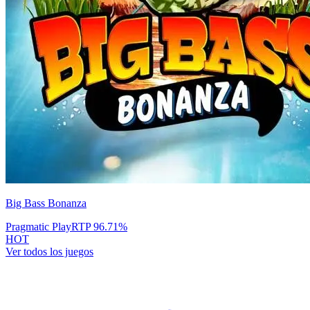
Big Bass Bonanza
Pragmatic Play
RTP
96.71
%
HOT
Ver todos los juegos