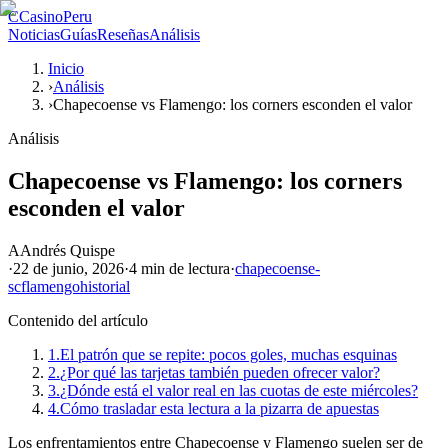
C
CasinoPeru
Noticias
Guías
Reseñas
Análisis
Inicio
›
Análisis
›
Chapecoense vs Flamengo: los corners esconden el valor
Análisis
Chapecoense vs Flamengo: los corners
esconden el valor
A
Andrés Quispe
·
22 de junio, 2026
·
4 min
de lectura
·
chapecoense-
sc
flamengo
historial
Contenido del artículo
1.
El patrón que se repite: pocos goles, muchas esquinas
2.
¿Por qué las tarjetas también pueden ofrecer valor?
3.
¿Dónde está el valor real en las cuotas de este miércoles?
4.
Cómo trasladar esta lectura a la pizarra de apuestas
Los enfrentamientos entre Chapecoense y Flamengo suelen ser de