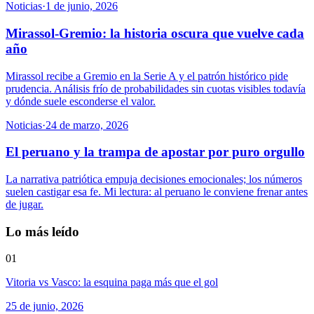
Noticias
·
1 de junio, 2026
Mirassol-Gremio: la historia oscura que vuelve cada
año
Mirassol recibe a Gremio en la Serie A y el patrón histórico pide
prudencia. Análisis frío de probabilidades sin cuotas visibles todavía
y dónde suele esconderse el valor.
Noticias
·
24 de marzo, 2026
El peruano y la trampa de apostar por puro orgullo
La narrativa patriótica empuja decisiones emocionales; los números
suelen castigar esa fe. Mi lectura: al peruano le conviene frenar antes
de jugar.
Lo más leído
01
Vitoria vs Vasco: la esquina paga más que el gol
25 de junio, 2026