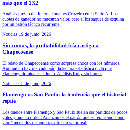
más que el 1X2
Análisis previo del Internacional vs Cruzeiro en la Serie A. Las
cuotas de ganador no muestran valor, pero sí los saques de esquina
por un patrón táctico recurrente.
Noticias
·
19 de junio, 2026
Sin cuotas, la probabilidad fría castiga a
Chapecoense
El relato de Chapecoense como sorpresa choca con los números.
Aunque no hay mercado aún, la lectura estadística dicta que
Flamengo domina este duelo. Análisis frío y sin humo.
Noticias
·
15 de junio, 2026
Flamengo vs Sao Paulo: la tendencia que el historial
repite
Los duelos entre Flamengo y São Paulo suelen ser partidos de pocos
goles y mucho orden. Analizamos el patrón que se repite año a año
y qué mercados de apuestas ofrecen valor real.