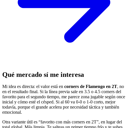
Qué mercado sí me interesa
Mi idea es directa: el valor está en
corners de Flamengo en 2T
, no
en el resultado final. Si la línea previa sale en 3.5 o 4.5 corners del
favorito para el segundo tiempo, me parece zona jugable según once
inicial y cómo esté el césped. Si al 60 va 0-0 o 1-0 corto, mejor
todavía, porque el grande acelera por necesidad táctica y también
emocional.
Otra variante útil es “favorito con más corners en 2T”, en lugar del
total global. Más limpia. Te salteas un primer tiempo frío y te subes