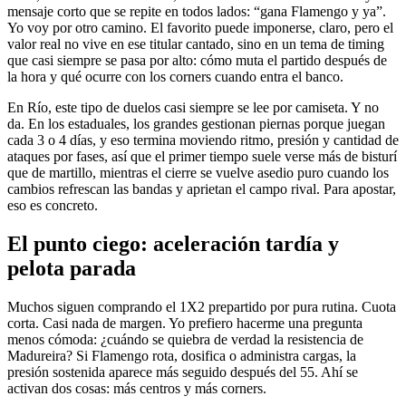
mensaje corto que se repite en todos lados: “gana Flamengo y ya”.
Yo voy por otro camino. El favorito puede imponerse, claro, pero el
valor real no vive en ese titular cantado, sino en un tema de timing
que casi siempre se pasa por alto: cómo muta el partido después de
la hora y qué ocurre con los corners cuando entra el banco.
En Río, este tipo de duelos casi siempre se lee por camiseta. Y no
da. En los estaduales, los grandes gestionan piernas porque juegan
cada 3 o 4 días, y eso termina moviendo ritmo, presión y cantidad de
ataques por fases, así que el primer tiempo suele verse más de bisturí
que de martillo, mientras el cierre se vuelve asedio puro cuando los
cambios refrescan las bandas y aprietan el campo rival. Para apostar,
eso es concreto.
El punto ciego: aceleración tardía y
pelota parada
Muchos siguen comprando el 1X2 prepartido por pura rutina. Cuota
corta. Casi nada de margen. Yo prefiero hacerme una pregunta
menos cómoda: ¿cuándo se quiebra de verdad la resistencia de
Madureira? Si Flamengo rota, dosifica o administra cargas, la
presión sostenida aparece más seguido después del 55. Ahí se
activan dos cosas: más centros y más corners.