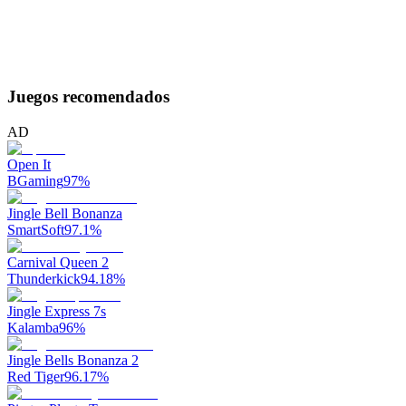
Juegos recomendados
AD
Open It
BGaming
97
%
Jingle Bell Bonanza
SmartSoft
97.1
%
Carnival Queen 2
Thunderkick
94.18
%
Jingle Express 7s
Kalamba
96
%
Jingle Bells Bonanza 2
Red Tiger
96.17
%