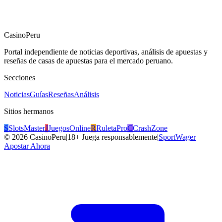
CasinoPeru
Portal independiente de noticias deportivas, análisis de apuestas y
reseñas de casas de apuestas para el mercado peruano.
Secciones
Noticias
Guías
Reseñas
Análisis
Sitios hermanos
S
SlotsMaster
J
JuegosOnline
R
RuletaPro
C
CrashZone
©
2026
CasinoPeru
|
18+ Juega responsablemente
|
SportWager
Apostar Ahora