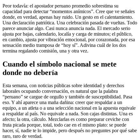
Peor todavía: el apostador peruano promedio sobrestima su
capacidad para detectar “momentos anímicos”. Cree que ve señales
donde, en verdad, apenas hay ruido. Un gesto en el calentamiento.
Una declaración patriótica. Una celebración pasada de vueltas. Todo
parece anunciar algo. Casi nunca anuncia nada. El mercado serio
ajusta por bajas, calendario, localía y carga de minutos; el público,
en cambio, ajusta por vibración emocional, por corazonada, por esa
sensación medio tramposa de “hoy sí”. Adivina cuál de los dos
termina regalando comisión, una y otra vez.
Cuando el símbolo nacional se mete
donde no debería
Esta semana, con noticias públicas sobre identidad y derechos
laborales ocupando conversación, es natural que la palabra
“peruano” se cargue de orgullo y también de susceptibilidad. Pasa
eso. Y ahí aparece una maña dañina: creer que respaldar a un
equipo, a un atleta o a una selección nacional en la apuesta equivale
a respaldar al país. No equivale a nada. Son cajas distintas. Una es
afecto; la otra, cálculo. Mezclarlas es como preparar ceviche con
fruta picada porque, total, todo cae en el mismo plato: se puede
hacer, sí, nadie te lo impide, pero después no preguntes por qué sabe
raro, raro de verdad.