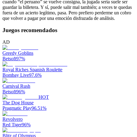
cuando “el peruano” se vuelve consigna, la jugada seria suele ser
guardar la billetera. Y sí, puede salir mal también; a veces te quedas
fuera de un acierto legítimo, pasa. Pero prefiero perderme un cobro
que volver a pagar por una emoción disfrazada de análisis.
Juegos recomendados
AD
Greedy Goblins
Betsoft
97
%
Royal Riches Spanish Roulette
Bombay Live
97.6
%
Carnival Rush
Betsoft
96
%
HOT
The Dog House
Pragmatic Play
96.51
%
Revolvero
Red Tiger
96
%
Blitz of Olympus