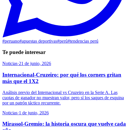
#
peruano
#
apuestas deportivas
#
perú
#
tendencias perú
Te puede interesar
Noticias
·
21 de junio, 2026
Internacional-Cruzeiro: por qué los corners gritan
más que el 1X2
Análisis previo del Internacional vs Cruzeiro en la Serie A. Las
cuotas de ganador no muestran valor, pero sí los saques de esquina
por un patrón táctico recurrente.
Noticias
·
1 de junio, 2026
Mirassol-Gremio: la historia oscura que vuelve cada