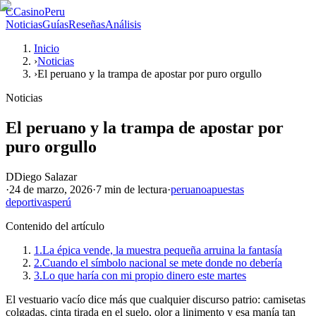
C
CasinoPeru
Noticias
Guías
Reseñas
Análisis
Inicio
›
Noticias
›
El peruano y la trampa de apostar por puro orgullo
Noticias
El peruano y la trampa de apostar por
puro orgullo
D
Diego Salazar
·
24 de marzo, 2026
·
7 min
de lectura
·
peruano
apuestas
deportivas
perú
Contenido del artículo
1.
La épica vende, la muestra pequeña arruina la fantasía
2.
Cuando el símbolo nacional se mete donde no debería
3.
Lo que haría con mi propio dinero este martes
El vestuario vacío dice más que cualquier discurso patrio: camisetas
colgadas, cinta tirada en el suelo, olor a linimento y esa manía tan