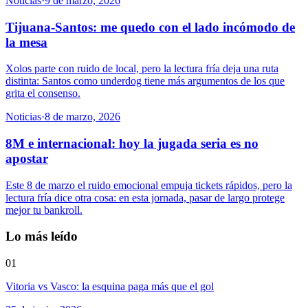
Noticias
·
9 de marzo, 2026
Tijuana-Santos: me quedo con el lado incómodo de
la mesa
Xolos parte con ruido de local, pero la lectura fría deja una ruta
distinta: Santos como underdog tiene más argumentos de los que
grita el consenso.
Noticias
·
8 de marzo, 2026
8M e internacional: hoy la jugada seria es no
apostar
Este 8 de marzo el ruido emocional empuja tickets rápidos, pero la
lectura fría dice otra cosa: en esta jornada, pasar de largo protege
mejor tu bankroll.
Lo más leído
01
Vitoria vs Vasco: la esquina paga más que el gol