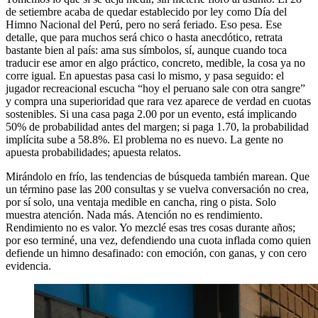
de setiembre acaba de quedar establecido por ley como Día del
Himno Nacional del Perú, pero no será feriado. Eso pesa. Ese
detalle, que para muchos será chico o hasta anecdótico, retrata
bastante bien al país: ama sus símbolos, sí, aunque cuando toca
traducir ese amor en algo práctico, concreto, medible, la cosa ya no
corre igual. En apuestas pasa casi lo mismo, y pasa seguido: el
jugador recreacional escucha “hoy el peruano sale con otra sangre”
y compra una superioridad que rara vez aparece de verdad en cuotas
sostenibles. Si una casa paga 2.00 por un evento, está implicando
50% de probabilidad antes del margen; si paga 1.70, la probabilidad
implícita sube a 58.8%. El problema no es nuevo. La gente no
apuesta probabilidades; apuesta relatos.
Mirándolo en frío, las tendencias de búsqueda también marean. Que
un término pase las 200 consultas y se vuelva conversación no crea,
por sí solo, una ventaja medible en cancha, ring o pista. Solo
muestra atención. Nada más. Atención no es rendimiento.
Rendimiento no es valor. Yo mezclé esas tres cosas durante años;
por eso terminé, una vez, defendiendo una cuota inflada como quien
defiende un himno desafinado: con emoción, con ganas, y con cero
evidencia.