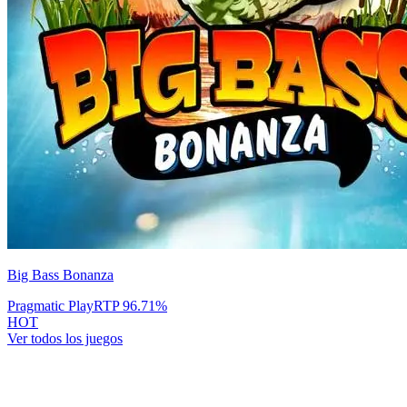
Big Bass Bonanza
Pragmatic Play
RTP
96.71
%
HOT
Ver todos los juegos