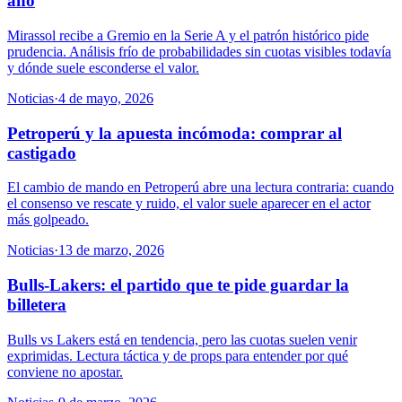
año
Mirassol recibe a Gremio en la Serie A y el patrón histórico pide
prudencia. Análisis frío de probabilidades sin cuotas visibles todavía
y dónde suele esconderse el valor.
Noticias
·
4 de mayo, 2026
Petroperú y la apuesta incómoda: comprar al
castigado
El cambio de mando en Petroperú abre una lectura contraria: cuando
el consenso ve rescate y ruido, el valor suele aparecer en el actor
más golpeado.
Noticias
·
13 de marzo, 2026
Bulls-Lakers: el partido que te pide guardar la
billetera
Bulls vs Lakers está en tendencia, pero las cuotas suelen venir
exprimidas. Lectura táctica y de props para entender por qué
conviene no apostar.