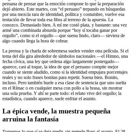
peruana de pensar que la emoción compone lo que la preparación
dejó abierto. Este martes, con “el peruano” trepando en búsquedas
por una mezcla rara de identidad, política y costumbre, vuelve esa
tentación de llevar toda esa fibra al terreno de la apuesta. La
conozco. Demasiado bien. A mí me costó plata, y bastante: una vez
armé una combinada absurda porque “hoy sí tocaba ganar por
orgullo”, como si el orgullo —que suena lindo, claro— sirviera de
algo cuando llega la hora de cobrar.
La prensa y la charla de sobremesa suelen vender otra película. Si el
tema del día gira alrededor de símbolos nacionales —el Himno, una
fecha cívica, una ley que ordena algo largamente postergado—
aparece, casi al toque, la idea de que el peruano compite mejor
cuando se siente aludido, como si la identidad empujara porcentajes
reales y no solo frases bonitas para repetir. Suena bien. Bonito,
incluso. Pero también huele a esa clase de sentencia que uno suelta
en el Rímac o en cualquier mesa con pollo a la brasa, sin mostrar
una sola prueba. Y ahí se parte todo: el relato vive del orgullo; la
estadística, cuando aparece, suele enfriar el asunto.
La épica vende, la muestra pequeña
arruina la fantasía
Tomemos lo que sí se deja medir, sin meterle floro al asunto. El 28