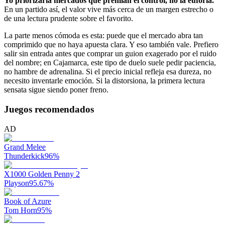
Yo priorizaría mercados que premian el control, no la euforia.
En un partido así, el valor vive más cerca de un margen estrecho o
de una lectura prudente sobre el favorito.
La parte menos cómoda es esta: puede que el mercado abra tan
comprimido que no haya apuesta clara. Y eso también vale. Prefiero
salir sin entrada antes que comprar un guion exagerado por el ruido
del nombre; en Cajamarca, este tipo de duelo suele pedir paciencia,
no hambre de adrenalina. Si el precio inicial refleja esa dureza, no
necesito inventarle emoción. Si la distorsiona, la primera lectura
sensata sigue siendo poner freno.
Juegos recomendados
AD
Grand Melee
Thunderkick
96
%
X1000 Golden Penny 2
Playson
95.67
%
Book of Azure
Tom Horn
95
%