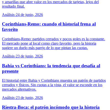
y amarillas que abre valor en los mercados de tarjetas, lejos del
resultado final.
Análisis
·
24 de junio, 2026
Corinthians-Remo: cuando el historial frena al
favorito
Corinthians-Remo: partidos cerrados y pocos goles es la constante.
El mercado pone al local como claro favorito, pero la historia
sugiere un duelo más parejo de lo que pintan las cuotas.
Análisis
·
23 de junio, 2026
Bahia vs Corinthians: la tendencia que desafía al
presente
El historial entre Bahia y Corinthians muestra un patrón de partidos
cerrados y físicos. Sin cuotas a la vista, el valor se esconde en los
mercados alternativos.
Análisis
·
23 de junio, 2026
Riestra-Boca: el patrón incómodo que la historia