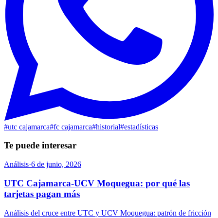
#
utc cajamarca
#
fc cajamarca
#
historial
#
estadísticas
Te puede interesar
Análisis
·
6 de junio, 2026
UTC Cajamarca-UCV Moquegua: por qué las
tarjetas pagan más
Análisis del cruce entre UTC y UCV Moquegua: patrón de fricción