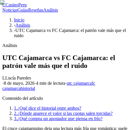
C
CasinoPeru
Noticias
Guías
Reseñas
Análisis
Inicio
›
Análisis
›
UTC Cajamarca vs FC Cajamarca: el patrón vale más que el
ruido
Análisis
UTC Cajamarca vs FC Cajamarca: el
patrón vale más que el ruido
L
Lucía Paredes
·
8 de mayo, 2026
·
4 min
de lectura
·
utc cajamarca
fc
cajamarca
historial
Contenido del artículo
1.
¿Qué dice el historial entre ambos?
2.
¿Dónde aparece el valor si las cuotas salen torcidas?
3.
¿Qué compra un apostador que piensa en frío?
El cruce cajamarquino deja una lectura más fría que romántica: suele