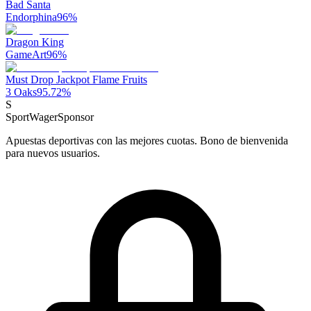
Bad Santa
Endorphina
96
%
Dragon King
GameArt
96
%
Must Drop Jackpot Flame Fruits
3 Oaks
95.72
%
S
SportWager
Sponsor
Apuestas deportivas con las mejores cuotas. Bono de bienvenida
para nuevos usuarios.