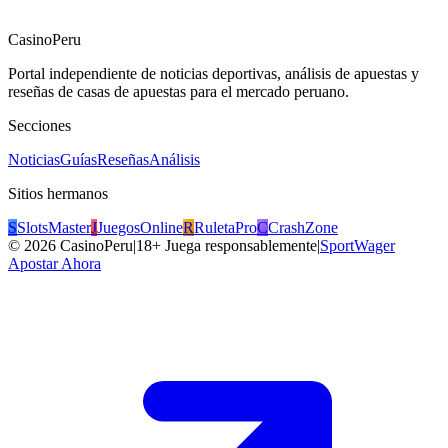
CasinoPeru
Portal independiente de noticias deportivas, análisis de apuestas y
reseñas de casas de apuestas para el mercado peruano.
Secciones
Noticias
Guías
Reseñas
Análisis
Sitios hermanos
S
SlotsMaster
J
JuegosOnline
R
RuletaPro
C
CrashZone
©
2026
CasinoPeru
|
18+ Juega responsablemente
|
SportWager
Apostar Ahora