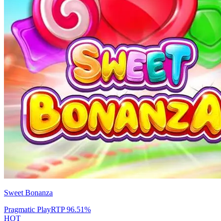
Sweet Bonanza
Pragmatic Play
RTP
96.51
%
HOT