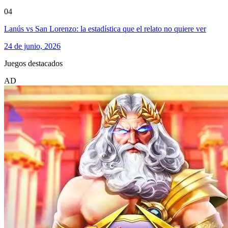
04
Lanús vs San Lorenzo: la estadística que el relato no quiere ver
24 de junio, 2026
Juegos destacados
AD