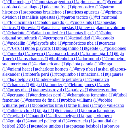
(
1
)
#
fbc melgar
(
1
)
#
apuestas argentina
(
1
)
#
gimnasia m.
(
1
)
#
central
cordoba de santiago
(
1
)
#
lectura fría
(
1
)
#
pronostico
(
1
)
#
patron
historico
(
1
)
#
apuestas brasileirao
(
1
)
#
tarjetas apuestas
(
1
)
#
primera
division
(
1
)
#
análisis apuestas
(
1
)
#
patron tactico
(
1
)
#
cf montreal
(
1
)
#
fc cincinnati
(
1
)
#
balon parado
(
1
)
#
cuotas mls
(
1
)
#
apuestas
tácticas
(
1
)
#
previa
(
1
)
#
analisis apuestas
(
1
)
#
new england revolution
(
1
)
#
charlotte
(
1
)
#
atlanta united fc
(
1
)
#
cuotas liga 1
(
1
)
#
shine
original soundtrack
(
1
)
#
petroperu
(
1
)
#
actualidad
(
1
)
#
sassuolo
(
1
)
#
medellin
(
1
)
#
playoffs nba
(
1
)
#
pronósticos nba
(
1
)
#
caracas
(
1
)
#
76ers
(
1
)
#
nba playoffs
(
1
)
#
bragantino
(
1
)
#
getafe
(
1
)
#
posiciones
(
1
)
#
puebla
(
1
)
#
bayern
(
1
)
#
copa do brasil
(
1
)
#
fixture liga 1
(
1
)
#
liga
1 perú
(
1
)
#
los chankas
(
1
)
#
hoffenheim
(
1
)
#
dortmund
(
1
)
#
conmebol
sudamericana
(
1
)
#
sudamericana
(
1
)
#
pelota parada
(
1
)
#
braga
(
1
)
#
miami heat
(
1
)
#
charlotte hornets
(
1
)
#
mvp nba
(
1
)
#
shai gilgeous-
alexander
(
1
)
#
lotería perú
(
1
)
#
coquimbo
(
1
)
#
nacional
(
1
)
#
jaguares
(
1
)
#
liga betplay
(
1
)
#
independiente petrolero
(
1
)
#
cajamarca
(
1
)
#
chankas
(
1
)
#
liga
(
1
)
#
thunder
(
1
)
#
lebron james
(
1
)
#
nets
(
1
)
#
props nba
(
1
)
#
apuestas royal
(
1
)
#
parlays
(
1
)
#
sorteos online
(
1
)
#
peruano
(
1
)
#
tendencias perú
(
1
)
#
champions femenina
(
1
)
#
fútbol
femenino
(
1
)
#
cuartos de final
(
1
)
#
robbie williams
(
1
)
#
robbie
williams peru
(
1
)
#
conciertos lima
(
1
)
#
the killers
(
1
)
#
rayo vallecano
(
1
)
#
athletic club
(
1
)
#
liga f
(
1
)
#
cincinnati
(
1
)
#
concachampions
(
1
)
#
cagliari
(
1
)
#
napoli
(
1
)
#
adt vs melgar
(
1
)
#
granja vip peru
(
1
)
#
granja
(
1
)
#
manuel pellegrini
(
1
)
#
venezuela
(
1
)
#
mundial de
beisbol 2026
(
1
)
#
estados unidos
(
1
)
#
apuestas beisbol
(
1
)
#
bravos