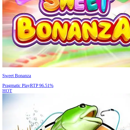
Sweet Bonanza
Pragmatic Play
RTP
96.51
%
HOT