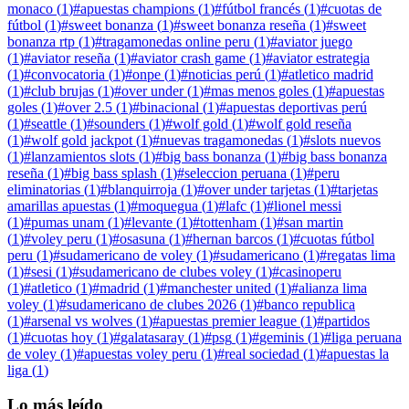
monaco
(
1
)
#
apuestas champions
(
1
)
#
fútbol francés
(
1
)
#
cuotas de
fútbol
(
1
)
#
sweet bonanza
(
1
)
#
sweet bonanza reseña
(
1
)
#
sweet
bonanza rtp
(
1
)
#
tragamonedas online peru
(
1
)
#
aviator juego
(
1
)
#
aviator reseña
(
1
)
#
aviator crash game
(
1
)
#
aviator estrategia
(
1
)
#
convocatoria
(
1
)
#
onpe
(
1
)
#
noticias perú
(
1
)
#
atletico madrid
(
1
)
#
club brujas
(
1
)
#
over under
(
1
)
#
mas menos goles
(
1
)
#
apuestas
goles
(
1
)
#
over 2.5
(
1
)
#
binacional
(
1
)
#
apuestas deportivas perú
(
1
)
#
seattle
(
1
)
#
sounders
(
1
)
#
wolf gold
(
1
)
#
wolf gold reseña
(
1
)
#
wolf gold jackpot
(
1
)
#
nuevas tragamonedas
(
1
)
#
slots nuevos
(
1
)
#
lanzamientos slots
(
1
)
#
big bass bonanza
(
1
)
#
big bass bonanza
reseña
(
1
)
#
big bass splash
(
1
)
#
seleccion peruana
(
1
)
#
peru
eliminatorias
(
1
)
#
blanquirroja
(
1
)
#
over under tarjetas
(
1
)
#
tarjetas
amarillas apuestas
(
1
)
#
moquegua
(
1
)
#
lafc
(
1
)
#
lionel messi
(
1
)
#
pumas unam
(
1
)
#
levante
(
1
)
#
tottenham
(
1
)
#
san martin
(
1
)
#
voley peru
(
1
)
#
osasuna
(
1
)
#
hernan barcos
(
1
)
#
cuotas fútbol
peru
(
1
)
#
sudamericano de voley
(
1
)
#
sudamericano
(
1
)
#
regatas lima
(
1
)
#
sesi
(
1
)
#
sudamericano de clubes voley
(
1
)
#
casinoperu
(
1
)
#
atletico
(
1
)
#
madrid
(
1
)
#
manchester united
(
1
)
#
alianza lima
voley
(
1
)
#
sudamericano de clubes 2026
(
1
)
#
banco republica
(
1
)
#
arsenal vs wolves
(
1
)
#
apuestas premier league
(
1
)
#
partidos
(
1
)
#
cuotas hoy
(
1
)
#
galatasaray
(
1
)
#
psg
(
1
)
#
geminis
(
1
)
#
liga peruana
de voley
(
1
)
#
apuestas voley peru
(
1
)
#
real sociedad
(
1
)
#
apuestas la
liga
(
1
)
Lo más leído