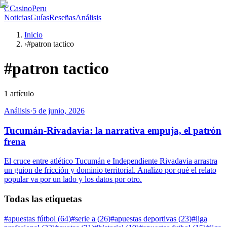
C
CasinoPeru
Noticias
Guías
Reseñas
Análisis
Inicio
›
#patron tactico
#
patron tactico
1
artículo
Análisis
·
5 de junio, 2026
Tucumán-Rivadavia: la narrativa empuja, el patrón
frena
El cruce entre atlético Tucumán e Independiente Rivadavia arrastra
un guion de fricción y dominio territorial. Analizo por qué el relato
popular va por un lado y los datos por otro.
Todas las etiquetas
#
apuestas fútbol
(
64
)
#
serie a
(
26
)
#
apuestas deportivas
(
23
)
#
liga