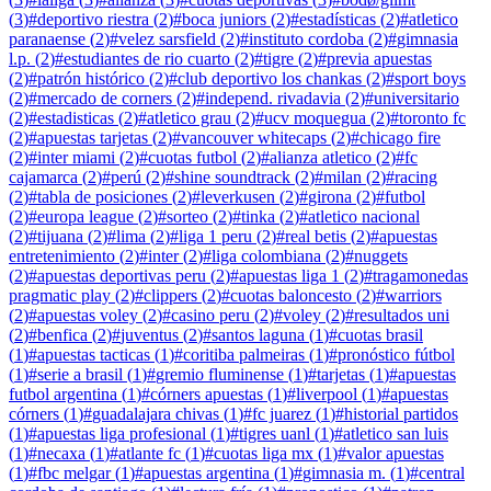
(
3
)
#
deportivo riestra
(
2
)
#
boca juniors
(
2
)
#
estadísticas
(
2
)
#
atletico
paranaense
(
2
)
#
velez sarsfield
(
2
)
#
instituto cordoba
(
2
)
#
gimnasia
l.p.
(
2
)
#
estudiantes de rio cuarto
(
2
)
#
tigre
(
2
)
#
previa apuestas
(
2
)
#
patrón histórico
(
2
)
#
club deportivo los chankas
(
2
)
#
sport boys
(
2
)
#
mercado de corners
(
2
)
#
independ. rivadavia
(
2
)
#
universitario
(
2
)
#
estadisticas
(
2
)
#
atletico grau
(
2
)
#
ucv moquegua
(
2
)
#
toronto fc
(
2
)
#
apuestas tarjetas
(
2
)
#
vancouver whitecaps
(
2
)
#
chicago fire
(
2
)
#
inter miami
(
2
)
#
cuotas futbol
(
2
)
#
alianza atletico
(
2
)
#
fc
cajamarca
(
2
)
#
perú
(
2
)
#
shine soundtrack
(
2
)
#
milan
(
2
)
#
racing
(
2
)
#
tabla de posiciones
(
2
)
#
leverkusen
(
2
)
#
girona
(
2
)
#
futbol
(
2
)
#
europa league
(
2
)
#
sorteo
(
2
)
#
tinka
(
2
)
#
atletico nacional
(
2
)
#
tijuana
(
2
)
#
lima
(
2
)
#
liga 1 peru
(
2
)
#
real betis
(
2
)
#
apuestas
entretenimiento
(
2
)
#
inter
(
2
)
#
liga colombiana
(
2
)
#
nuggets
(
2
)
#
apuestas deportivas peru
(
2
)
#
apuestas liga 1
(
2
)
#
tragamonedas
pragmatic play
(
2
)
#
clippers
(
2
)
#
cuotas baloncesto
(
2
)
#
warriors
(
2
)
#
apuestas voley
(
2
)
#
casino peru
(
2
)
#
voley
(
2
)
#
resultados uni
(
2
)
#
benfica
(
2
)
#
juventus
(
2
)
#
santos laguna
(
1
)
#
cuotas brasil
(
1
)
#
apuestas tacticas
(
1
)
#
coritiba palmeiras
(
1
)
#
pronóstico fútbol
(
1
)
#
serie a brasil
(
1
)
#
gremio fluminense
(
1
)
#
tarjetas
(
1
)
#
apuestas
futbol argentina
(
1
)
#
córners apuestas
(
1
)
#
liverpool
(
1
)
#
apuestas
córners
(
1
)
#
guadalajara chivas
(
1
)
#
fc juarez
(
1
)
#
historial partidos
(
1
)
#
apuestas liga profesional
(
1
)
#
tigres uanl
(
1
)
#
atletico san luis
(
1
)
#
necaxa
(
1
)
#
atlante fc
(
1
)
#
cuotas liga mx
(
1
)
#
valor apuestas
(
1
)
#
fbc melgar
(
1
)
#
apuestas argentina
(
1
)
#
gimnasia m.
(
1
)
#
central