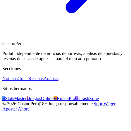
CasinoPeru
Portal independiente de noticias deportivas, análisis de apuestas y
reseñas de casas de apuestas para el mercado peruano.
Secciones
Noticias
Guías
Reseñas
Análisis
Sitios hermanos
S
SlotsMaster
J
JuegosOnline
R
RuletaPro
C
CrashZone
©
2026
CasinoPeru
|
18+ Juega responsablemente
|
SportWager
Apostar Ahora