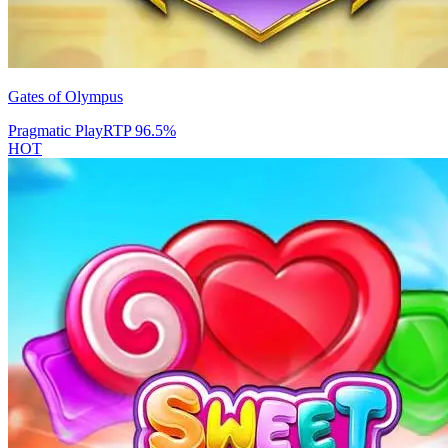
Gates of Olympus
Pragmatic Play
RTP
96.5
%
HOT