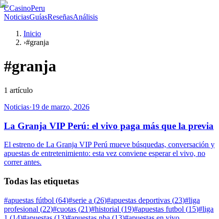
C
CasinoPeru
Noticias
Guías
Reseñas
Análisis
Inicio
›
#granja
#
granja
1
artículo
Noticias
·
19 de marzo, 2026
La Granja VIP Perú: el vivo paga más que la previa
El estreno de La Granja VIP Perú mueve búsquedas, conversación y
apuestas de entretenimiento: esta vez conviene esperar el vivo, no
correr antes.
Todas las etiquetas
#
apuestas fútbol
(
64
)
#
serie a
(
26
)
#
apuestas deportivas
(
23
)
#
liga
profesional
(
22
)
#
cuotas
(
21
)
#
historial
(
19
)
#
apuestas futbol
(
15
)
#
liga
1
(
14
)
#
apuestas
(
13
)
#
apuestas nba
(
13
)
#
apuestas en vivo