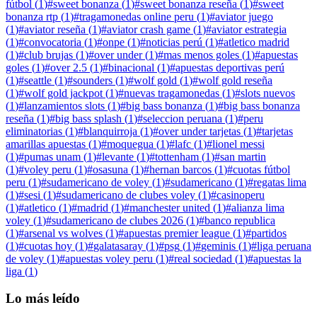
fútbol
(
1
)
#
sweet bonanza
(
1
)
#
sweet bonanza reseña
(
1
)
#
sweet
bonanza rtp
(
1
)
#
tragamonedas online peru
(
1
)
#
aviator juego
(
1
)
#
aviator reseña
(
1
)
#
aviator crash game
(
1
)
#
aviator estrategia
(
1
)
#
convocatoria
(
1
)
#
onpe
(
1
)
#
noticias perú
(
1
)
#
atletico madrid
(
1
)
#
club brujas
(
1
)
#
over under
(
1
)
#
mas menos goles
(
1
)
#
apuestas
goles
(
1
)
#
over 2.5
(
1
)
#
binacional
(
1
)
#
apuestas deportivas perú
(
1
)
#
seattle
(
1
)
#
sounders
(
1
)
#
wolf gold
(
1
)
#
wolf gold reseña
(
1
)
#
wolf gold jackpot
(
1
)
#
nuevas tragamonedas
(
1
)
#
slots nuevos
(
1
)
#
lanzamientos slots
(
1
)
#
big bass bonanza
(
1
)
#
big bass bonanza
reseña
(
1
)
#
big bass splash
(
1
)
#
seleccion peruana
(
1
)
#
peru
eliminatorias
(
1
)
#
blanquirroja
(
1
)
#
over under tarjetas
(
1
)
#
tarjetas
amarillas apuestas
(
1
)
#
moquegua
(
1
)
#
lafc
(
1
)
#
lionel messi
(
1
)
#
pumas unam
(
1
)
#
levante
(
1
)
#
tottenham
(
1
)
#
san martin
(
1
)
#
voley peru
(
1
)
#
osasuna
(
1
)
#
hernan barcos
(
1
)
#
cuotas fútbol
peru
(
1
)
#
sudamericano de voley
(
1
)
#
sudamericano
(
1
)
#
regatas lima
(
1
)
#
sesi
(
1
)
#
sudamericano de clubes voley
(
1
)
#
casinoperu
(
1
)
#
atletico
(
1
)
#
madrid
(
1
)
#
manchester united
(
1
)
#
alianza lima
voley
(
1
)
#
sudamericano de clubes 2026
(
1
)
#
banco republica
(
1
)
#
arsenal vs wolves
(
1
)
#
apuestas premier league
(
1
)
#
partidos
(
1
)
#
cuotas hoy
(
1
)
#
galatasaray
(
1
)
#
psg
(
1
)
#
geminis
(
1
)
#
liga peruana
de voley
(
1
)
#
apuestas voley peru
(
1
)
#
real sociedad
(
1
)
#
apuestas la
liga
(
1
)
Lo más leído