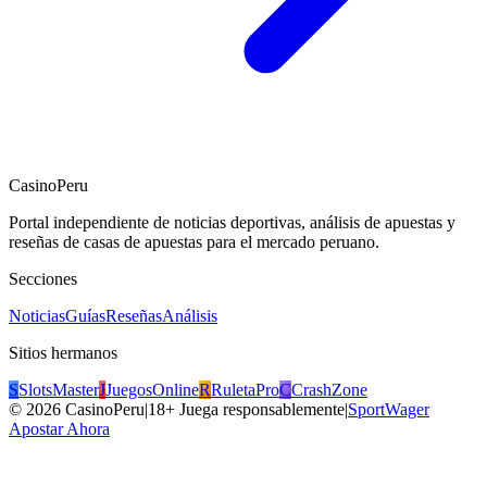
CasinoPeru
Portal independiente de noticias deportivas, análisis de apuestas y
reseñas de casas de apuestas para el mercado peruano.
Secciones
Noticias
Guías
Reseñas
Análisis
Sitios hermanos
S
SlotsMaster
J
JuegosOnline
R
RuletaPro
C
CrashZone
©
2026
CasinoPeru
|
18+ Juega responsablemente
|
SportWager
Apostar Ahora